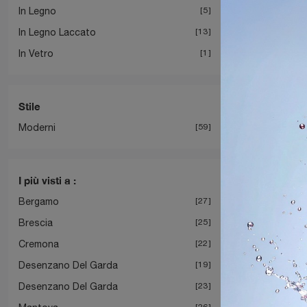
In Legno
5
In Legno Laccato
13
In Vetro
1
B
Stile
Moderni
59
I più visti a :
Bergamo
27
Brescia
25
Cremona
22
Desenzano Del Garda
19
Desenzano Del Garda
23
26