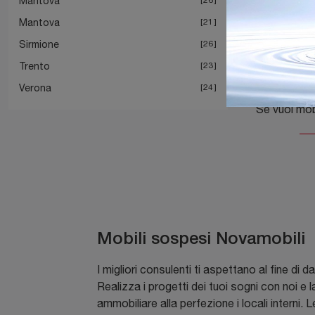
Mantova
Mantova
21
Sirmione
26
Trento
23
Ma
Verona
24
Mobili sospesi Novamobili
I migliori consulenti ti aspettano al fine di 
Realizza i progetti dei tuoi sogni con noi e l
ammobiliare alla perfezione i locali interni. 