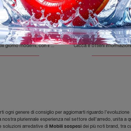
dia Box 18 03
Tetris 02
Se vuoi mobili giorno moderni, con il modello Madia Box 18 03 in laccato opaco di Novamobili potrai ultimare un living dinamico e operativo.
darti ogni genere di consiglio per aggiornarti riguardo l'evoluzione
a nostra pluriennale esperienza nel settore dell'arredo, unita a q
Mobili sospesi
Le soluzioni arredative di
dei più noti brand, tra c