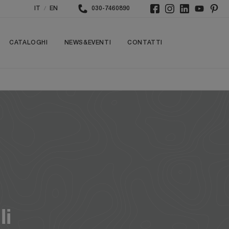
/
IT
EN
030-7460890
CATALOGHI
NEWS&EVENTI
CONTATTI
li