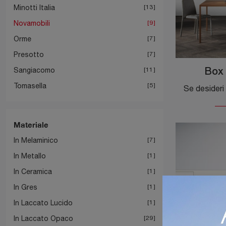
Minotti Italia
13
Novamobili
9
Orme
7
Presotto
7
Sangiacomo
11
Box 
Tomasella
5
Materiale
In Melaminico
7
In Metallo
1
In Ceramica
1
In Gres
1
In Laccato Lucido
1
In Laccato Opaco
29