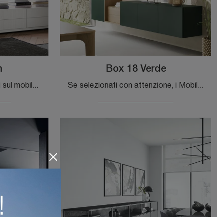
m
Box 18 Verde
Clicca e ottieni informazioni sul mobile soggiorno Easy System Novamobili in laccato opaco: arreda un living dinamico e operativo.
Se selezionati con attenzione, i Mobili sospesi aiutano a ultimare l'arredo di casa: un piano d'appoggio multifunzionale e bello a vedersi è ...