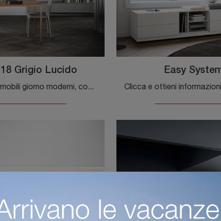
18 Grigio Lucido
Easy Syste
Se desideri mobili giorno moderni, con il modello Box 18 Grigio Lucido in laccato lucido di Novamobili potrai ultimare un soggiorno pratico e ...