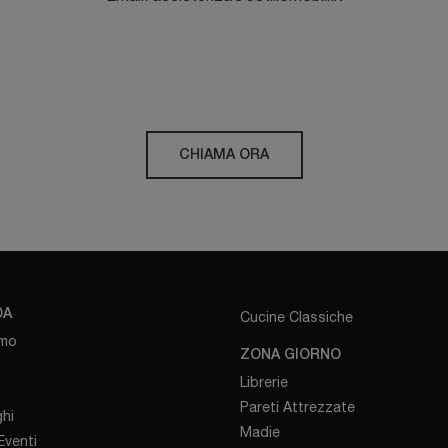
CHIAMA ORA
DA
Cucine Classiche
amo
ZONA GIORNO
Librerie
Pareti Attrezzate
hi
Madie
venti