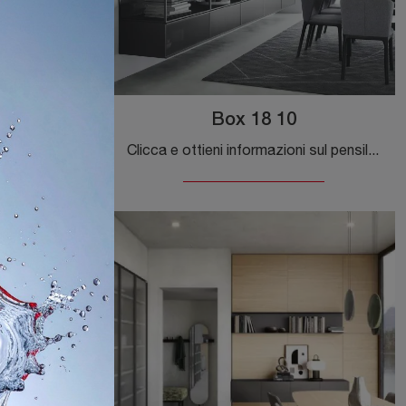
o
Box 18 10
Tra i molteplici mobili per il soggiorno, assume una certa rilevanza la categoria dei Mobili sospesi, ossia mobili che valorizzano e organizzano lo ...
Clicca e ottieni informazioni sul pensile Box 18 10 Novamobili in metallo: arreda un soggiorno operativo e pratico.