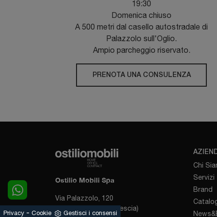
19:30
Domenica chiuso
A 500 metri dal casello autostradale di
Palazzolo sull'Oglio.
Ampio parcheggio riservato.
PRENOTA UNA CONSULENZA
AZIEN
Chi Si
Servizi
Ostilio Mobili Spa
Brand
Via Palazzolo, 120
Catalog
25031 - Capriolo (Brescia)
-
Privacy
Cookie
Gestisci i consensi
News&E