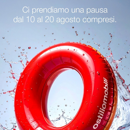
ox 12 Bianco
Box 18 Legn
I Mobile sospeso Box 12 Bianco di Novamobili fanno al caso tuo se desideri impreziosire gli spazi di casa con una composizione dal design deciso e di ...