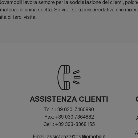
ovamobili lavora sempre per la soddisfazione dei clienti, poiché
e materiali di prima scelta. Se vuoi soluzioni arredative che mi
tà di farci visita.
ASSISTENZA CLIENTI
Tel.: +39 030-7460890
Fax: +39 030 7364882
A
Cell.: +39 393-8368155
A
Email: assistenza@ostiliomobili.it