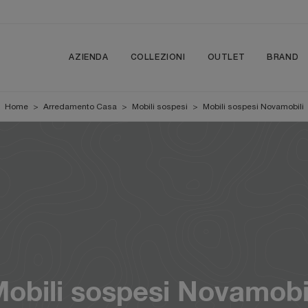
AZIENDA
COLLEZIONI
OUTLET
BRAND
Home
>
Arredamento Casa
>
Mobili sospesi
>
Mobili sospesi Novamobili
obili sospesi Novamobi