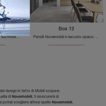
Box 12
Clicca e ottieni informazioni sul mobile soggiorno Tetris 02 Novamobili in laccato opaco: arreda un soggiorno dinamico e operativo.
Pensili Novamobili in laccato opaco: clicca e scopri di più sul modello Box 12, pensato per ultimare spazi moderni.
 del design in fatto di Mobili sospesi.
Novamobili
uella di
, ti assicurerà di
Novamobili
ui potrai scegliere altresì quelle
,