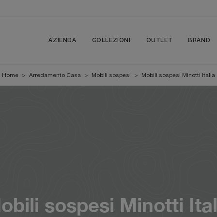
AZIENDA
COLLEZIONI
OUTLET
BRAND
Home
>
Arredamento Casa
>
Mobili sospesi
>
Mobili sospesi Minotti Italia
obili sospesi Minotti Ital