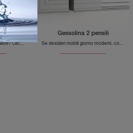
sili
Gessolina 2 pensili
Vuoi ammobiliare spazi moderni? Clicca per scoprire il pensile Gessolina 6 pensili in legno laccato dell'azienda Minotti Italia!
Se desideri mobili giorno moderni, con il modello Gessolina 2 pensili in legno laccato di Minotti Italia potrai ultimare un soggiorno operativo e ...