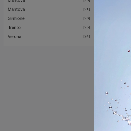
Mantova
Mantova
21
Sirmione
26
Trento
23
Verona
24