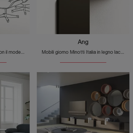
Ang
Se cerchi pensili moderni, con il modello Ang Verde in legno laccato di Minotti Italia potrai completare un soggiorno operativo e pratico.
Mobili giorno Minotti Italia in legno laccato: clicca e scopri di più sul modello Ang, pensato per ultimare spazi moderni.