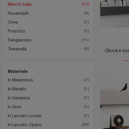
Minotti Italia
13
Novamobili
9
Orme
7
Presotto
7
Sangiacomo
11
Tomasella
5
Materiale
In Melaminico
7
In Metallo
1
In Ceramica
1
In Gres
1
In Laccato Lucido
1
In Laccato Opaco
29