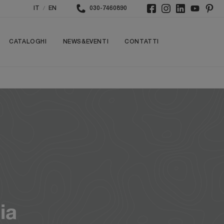
/
IT
EN
030-7460890
CATALOGHI
NEWS&EVENTI
CONTATTI
ia