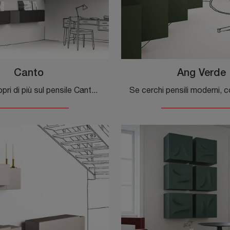
Canto
Ang Verde
Clicca e scopri di più sul pensile Canto Minotti Italia in legno laccato: arreda un living dinamico e operativo.