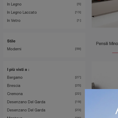
In Legno
5
In Legno Laccato
13
In Vetro
1
Stile
Moderni
59
I più visti a :
Bergamo
27
Brescia
25
Cremona
22
Desenzano Del Garda
19
Desenzano Del Garda
23
26