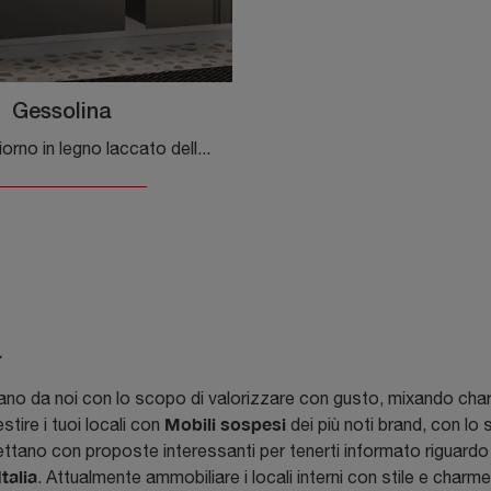
Gessolina
Mobili soggiorno in legno laccato della firma Minotti Italia: clicca e scopri il modello Gessolina tra le più esclusive soluzioni per il soggiorno.
a
no da noi con lo scopo di valorizzare con gusto, mixando charme e
Mobili sospesi
stire i tuoi locali con
dei più noti brand, con lo
spettano con proposte interessanti per tenerti informato riguardo 
Italia
. Attualmente ammobiliare i locali interni con stile e charm