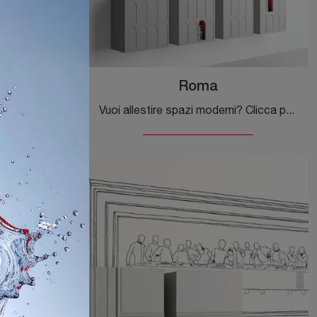
ni
Roma
Pensili Minotti Italia in legno laccato: clicca e ottieni informazioni sul modello Little Italy Mini, ideale per ultimare spazi moderni.
Vuoi allestire spazi moderni? Clicca per scoprire il pensile Roma in legno laccato del marchio Minotti Italia!