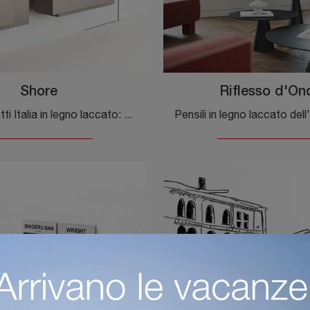
Shore
Riflesso d'On
Pensili Minotti Italia in legno laccato: clicca e scopri di più sul modello Shore, ideale per ultimare spazi moderni.