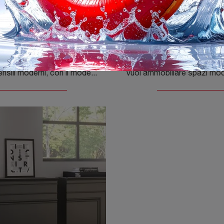
solina 12 pensili
Gessolina 6 pen
Se cerchi pensili moderni, con il modello Gessolina 12 pensili in legno laccato di Minotti Italia potrai completare un living pratico e operativo.