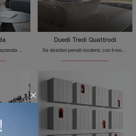
da
Duedi Tredi Quattrodi
Pensili in legno laccato dell'azienda Minotti Italia: clicca e scopri il modello Riflesso d'Onda tra le più belle soluzioni per il living.
Se desideri pensili moderni, con il modello Duedi Tredi Quattrodi in legno laccato di Minotti Italia potrai ultimare un soggiorno dinamico e ...