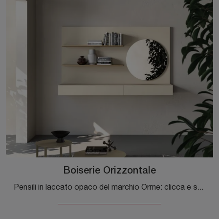
Boiserie Orizzontale
Pensili in laccato opaco del marchio Orme: clicca e scopri il modello Boiserie Orizzontale tra le più originali soluzioni per il soggiorno.