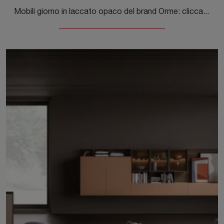
Mobili giorno in laccato opaco del brand Orme: clicca e scopri il modello Accordo tra le più originali soluzioni per il living.