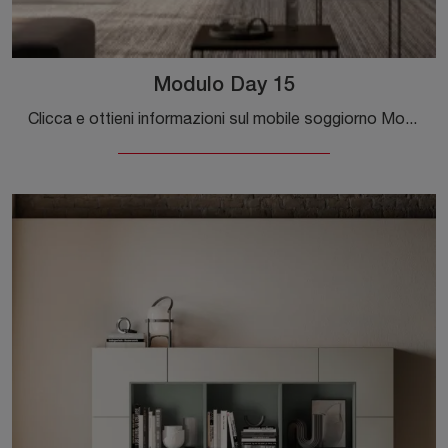
Modulo Day 15
Clicca e ottieni informazioni sul mobile soggiorno Modulo Day 15 Orme in melaminico: arreda un soggiorno operativo e pratico.