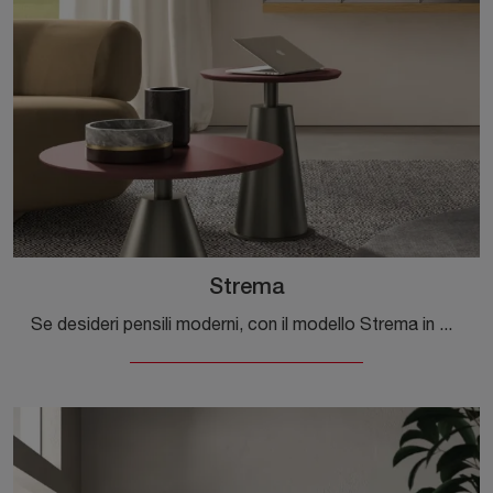
Strema
Se desideri pensili moderni, con il modello Strema in melaminico di Orme potrai completare un soggiorno dinamico e operativo.