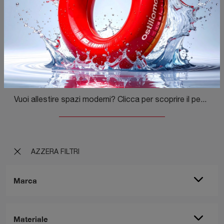
Teka
Vuoi allestire spazi moderni? Clicca per scoprire il pensile Teka in vetro della firma Orme!
AZZERA FILTRI
Marca
Materiale