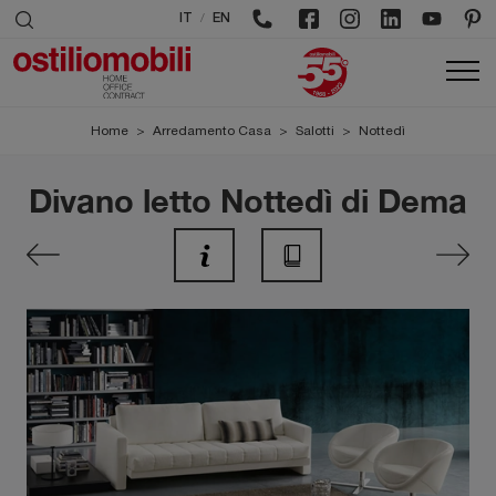
/
IT
EN
Home
>
Arredamento Casa
>
Salotti
>
Nottedì
Divano letto Nottedì di Dema