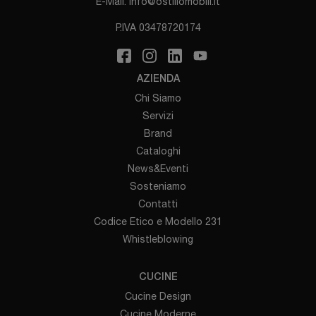
E-Mail.
info@ostiliomobili.it
P.IVA 03478720174
AZIENDA
Chi Siamo
Servizi
Brand
Cataloghi
News&Eventi
Sosteniamo
Contatti
Codice Etico e Modello 231
Whistleblowing
CUCINE
Cucine Design
Cucine Moderne