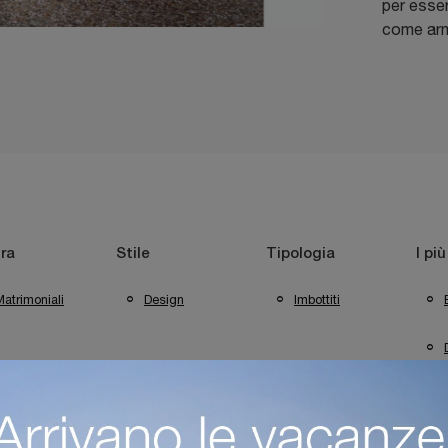
per esser
come arm
ra
Stile
Tipologia
I più
atrimoniali
Design
Imbottiti