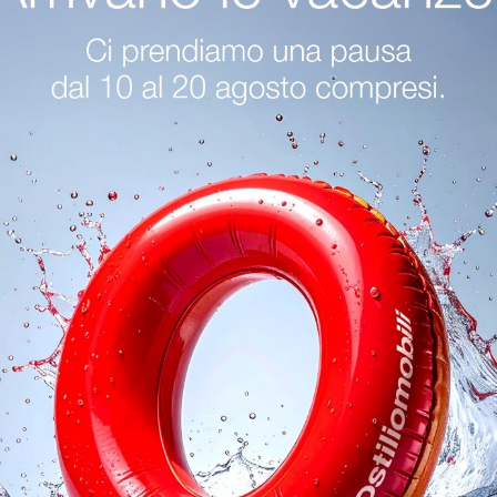
nzano Del Garda
Letti Miniforms Bergamo
Letti Miniforms S
oghi
Richiedi 