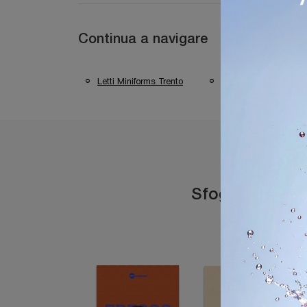
Continua a navigare
Letti Miniforms Trento
Letti Miniforms Dese
Sfoglia i catal