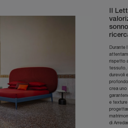
Il Le
valor
sonno
ricerc
Durante l
attentame
rispetto 
tessuto, 
durevoli 
profondo 
crea uno 
garantend
e texture
progettan
matrimoni
di Arreda