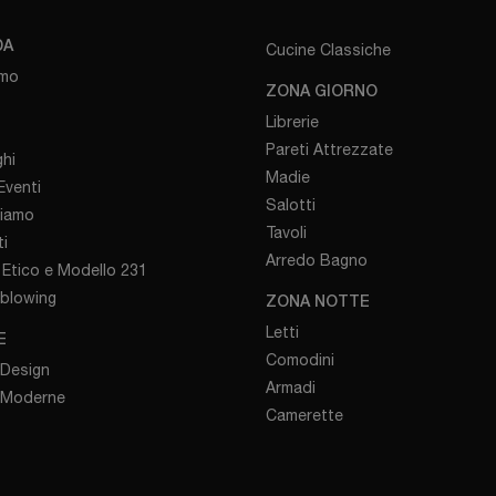
DA
Cucine Classiche
amo
ZONA GIORNO
Librerie
Pareti Attrezzate
hi
Madie
venti
Salotti
iamo
Tavoli
i
Arredo Bagno
Etico e Modello 231
eblowing
ZONA NOTTE
Letti
E
Comodini
 Design
Armadi
 Moderne
Camerette