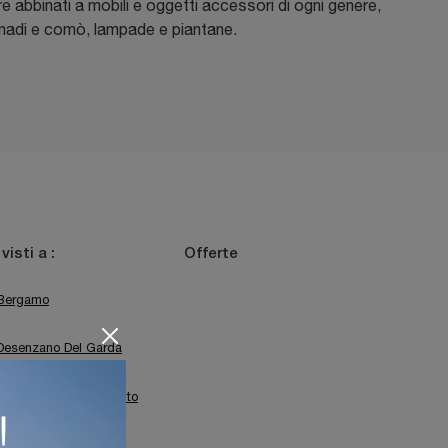
e abbinati a mobili e oggetti accessori di ogni genere,
adi e comò, lampade e piantane.
 visti a :
Offerte
Bergamo
Desenzano Del Garda
Sirmione
Trento