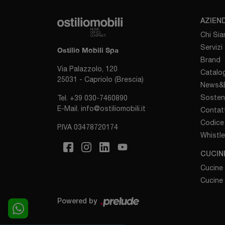
AZIEN
Chi Si
Servizi
Ostilio Mobili Spa
Brand
Via Palazzolo, 120
Catalog
25031 - Capriolo (Brescia)
News&E
Sosten
Tel.
+39 030-7460890
E-Mail.
info@ostiliomobili.it
Contatt
Codice 
P.IVA 03478720174
Whistl
CUCIN
Cucine
Cucine
Powered by