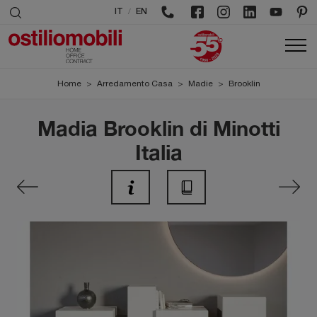
/
IT
EN
Home
>
Arredamento Casa
>
Madie
>
Brooklin
Madia Brooklin di Minotti
Italia