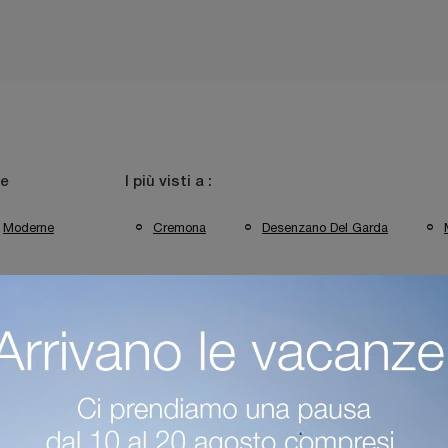
le
I più visti a :
Moderne
Cremona
Desenzano Del Garda
o Del Garda
Madie Alivar Mantova
Madie Alivar Cremona