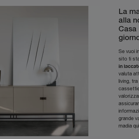
La ma
alla 
Casa 
giorn
Se vuoi i
sito ti s
in laccat
valuta at
living, tr
cassettie
valorizza
assicuran
informazi
grande va
madia qui