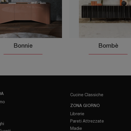
Bonnie
Bombè
DA
Cucine Classiche
amo
ZONA GIORNO
Librerie
Pareti Attrezzate
hi
Madie