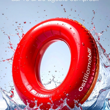
oghi
Richiedi 