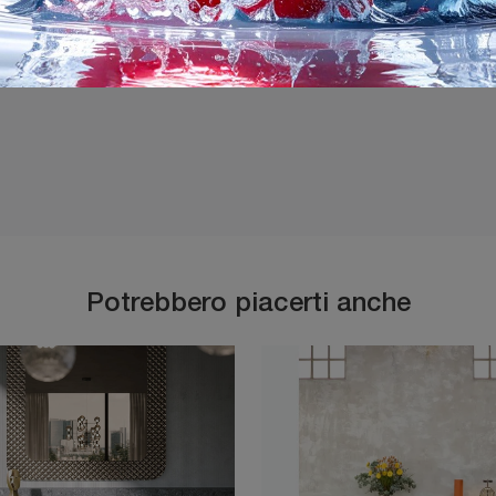
Ho preso visione della
P
Potrebbero piacerti anche