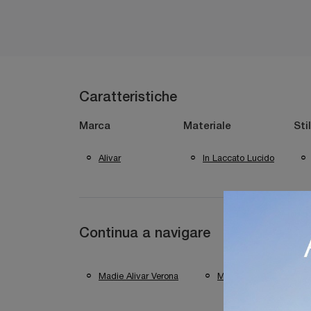
Caratteristiche
Marca
Materiale
Sti
Alivar
In Laccato Lucido
Continua a navigare
Madie Alivar Verona
Madie Alivar Desenzan