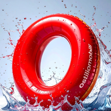
oghi
Richiedi 