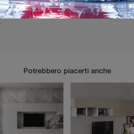
Ho preso visione della
P
Potrebbero piacerti anche