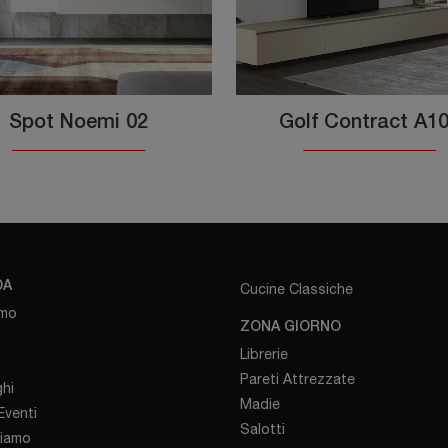
Spot Noemi 02
Golf Contract A1
DA
Cucine Classiche
amo
ZONA GIORNO
Librerie
Pareti Attrezzate
hi
Madie
venti
Salotti
iamo