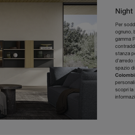
Night
Per soddi
ognuno, b
gamma Pa
contraddi
stanza pe
d’arredo 
spazio di
Colombi
personali
scopri la
informazi