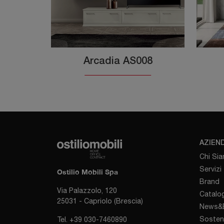
Arcadia AS008
AZIEN
Chi Si
Servizi
Ostilio Mobili Spa
Brand
Via Palazzolo, 120
Catalog
25031 - Capriolo (Brescia)
News&E
Sosten
Tel.
+39 030-7460890