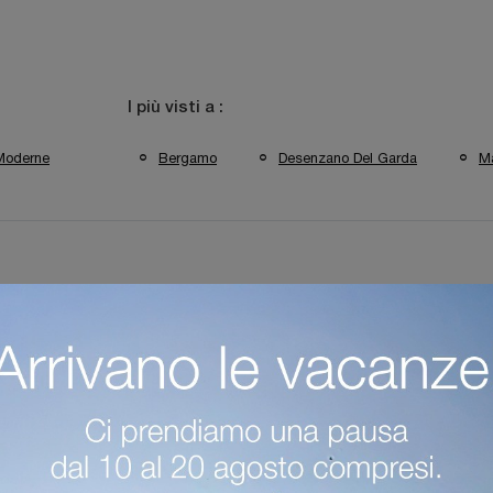
I più visti a :
Moderne
Bergamo
Desenzano Del Garda
M
reti Attrezzate Colombini Casa Desenzano Del Garda
Pareti Attrez