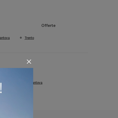
Offerte
antova
Trento
zate Colombini Casa Mantova