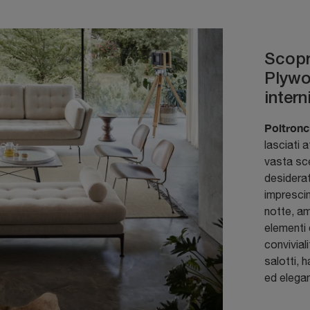
Scopri
Plywo
intern
Poltronc
lasciati 
vasta sce
desidera
imprescin
notte, am
elementi 
conviviali
salotti, 
ed elegan