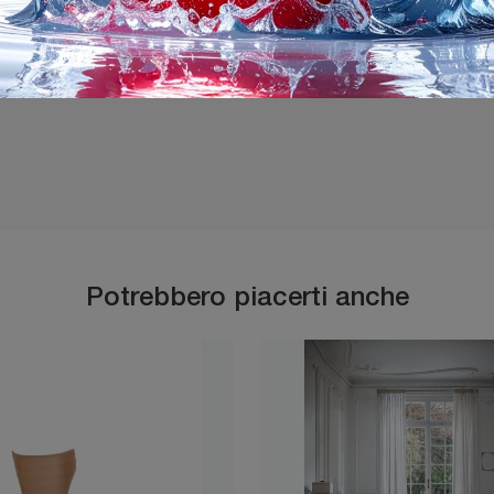
Ho preso visione della
P
Potrebbero piacerti anche