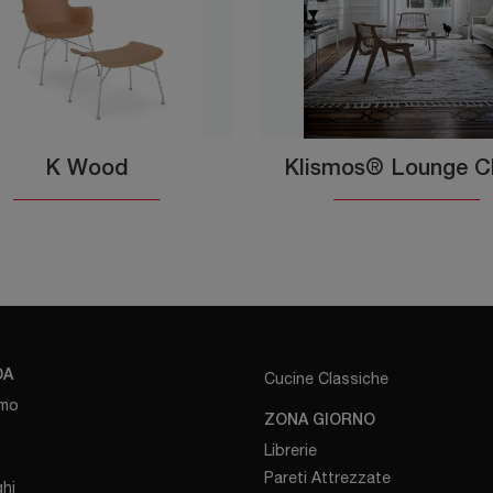
K Wood
Klismos® Lounge C
DA
Cucine Classiche
amo
ZONA GIORNO
Librerie
Pareti Attrezzate
hi