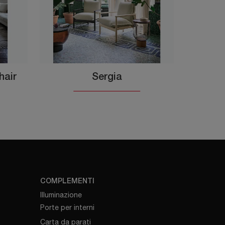
hair
Sergia
COMPLEMENTI
Illuminazione
Porte per interni
Carta da parati