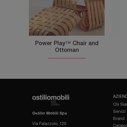
Power Play™ Chair and
Ottoman
AZIEN
Chi Si
Servizi
Ostilio Mobili Spa
Brand
Via Palazzolo, 120
Catalog