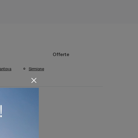
Offerte
antova
Sirmione
one