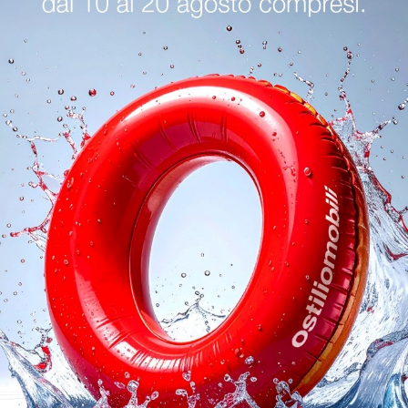
oghi
Richiedi 