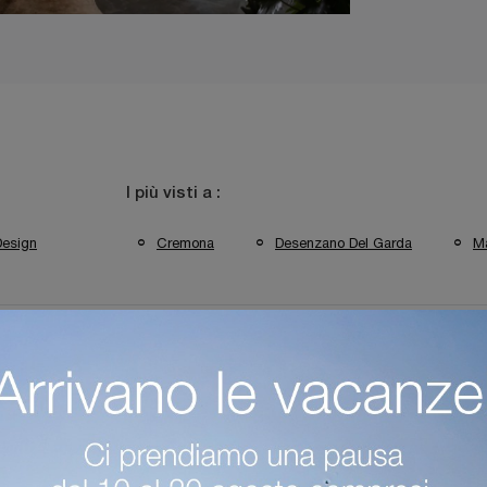
I più visti a :
Design
Cremona
Desenzano Del Garda
M
e Vitra Mantova
Poltrone Vitra Cremona
Poltrone Vitra Sirmi