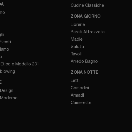
DA
Cucine Classiche
amo
ZONA GIORNO
Librerie
Pareti Attrezzate
hi
Madie
venti
Salotti
iamo
Tavoli
i
Arredo Bagno
Etico e Modello 231
eblowing
ZONA NOTTE
Letti
E
Comodini
 Design
Armadi
 Moderne
Camerette