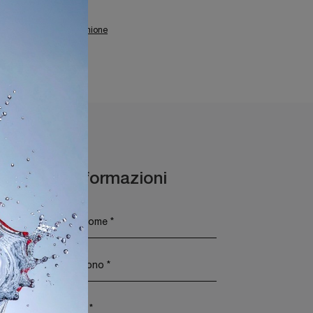
gozio Di Divani A Sirmione
iforms Sirmione
Maggiori Informazioni