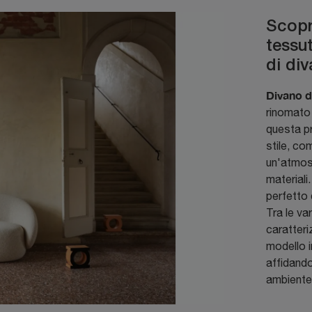
Scopri
tessu
di div
Divano d
rinomato
questa p
stile, co
un'atmos
materiali
perfetto 
Tra le va
caratteriz
modello i
affidandot
ambiente