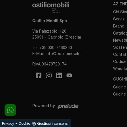
AZIEN
Chi Si
Servizi
Ostilio Mobili Spa
Brand
Via Palazzolo, 120
Catalog
25031 - Capriolo (Brescia)
News&E
Sosten
Tel.
+39 030-7460890
E-Mail.
info@ostiliomobili.it
Contatt
Codice 
P.IVA 03478720174
Whistl
CUCIN
Cucine
Cucine
Powered by
-
Privacy
Cookie
Gestisci i consensi