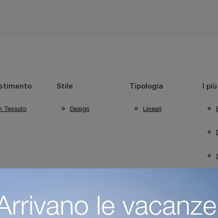
stimento
Stile
Tipologia
I più
n Tessuto
Design
Lineari