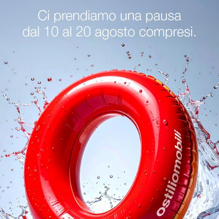
ani A Desenzano Del Garda
Negozio Di Divani A Bergamo
Ne
Desenzano Del Garda
Salotti Miniforms Bergamo
Salotti Min
oghi
Richiedi 