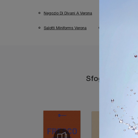
Negozio Di Divani A Verona
Negozio Di Div
Salotti Miniforms Verona
Salotti Miniforms 
Sfoglia i catal