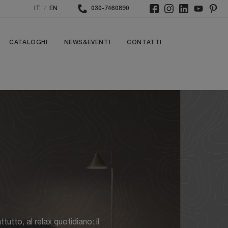
/
IT
EN
030-7460890
CATALOGHI
NEWS&EVENTI
CONTATTI
utto, al relax quotidiano: il