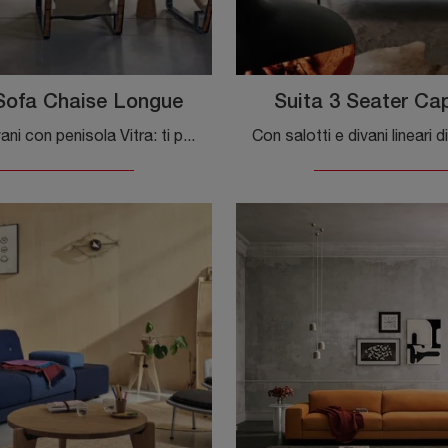
Sofa Chaise Longue
Suita 3 Seater Ca
Salotti e divani con penisola Vitra: ti presentiamo il modello Grand Sofa Chaise Longue in tessuto per completare la zona giorno.