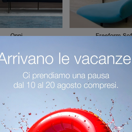
Onni
Freeform So
Con salotti e divani lineari di Novamobili come il modello Onni in tessuto, potrai ultimare il tuo concept d'arredo.