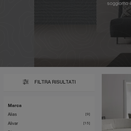
soggiorno è
FILTRA RISULTATI
Marca
Alias
9
Alivar
15