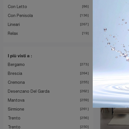
Con Letto
86
Con Penisola
136
Lineari
267
S
Relax
19
I più visti a :
Bergamo
273
Brescia
264
Cremona
255
Desenzano Del Garda
262
Mantova
259
Sirmione
261
Trento
256
Trento
250