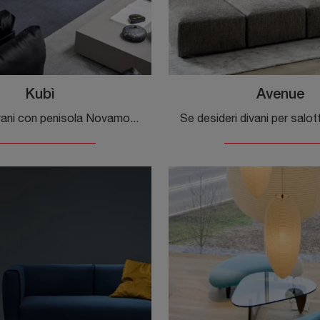
Kubì
Avenue
Salotti e divani con penisola Novamobili: ti presentiamo il modello Kubì in tessuto per valorizzare il living.