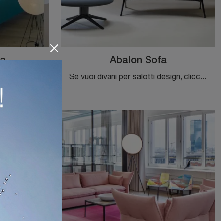
fa
Abalon Sofa
Con salotti e divani lineari di Vitra come il modello Freeform Sofa in tessuto, potrai completare il tuo progetto d'arredo.
Se vuoi divani per salotti design, clicca e leggi di più sul modello Abalon Sofa in tessuto del marchio Vitra.