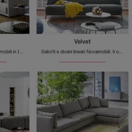
Velvet
Cerchi salotti e divani Novamobili in tessuto? Clicca e ottieni informazioni sul modello Mac per spazi design.
Salotti e divani lineari Novamobili: ti offriamo il modello Velvet in tessuto per impreziosire il soggiorno.