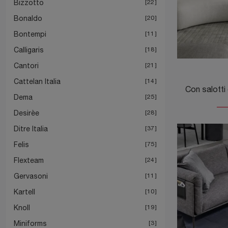
Bizzotto
22
Bonaldo
20
Bontempi
11
Calligaris
18
Cantori
21
Cattelan Italia
14
Dema
25
Desirèe
28
Ditre Italia
37
Felis
75
Flexteam
24
Gervasoni
11
Kartell
10
Knoll
19
Miniforms
3