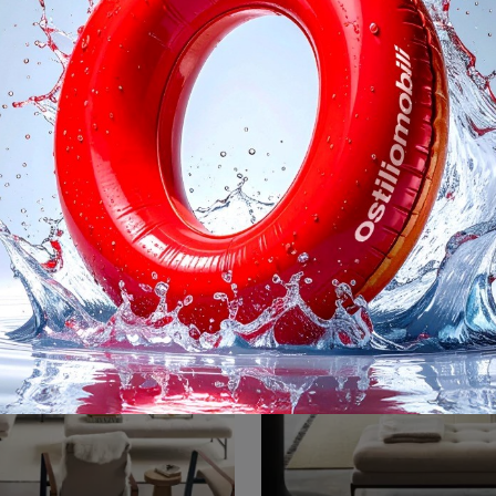
uita 2 Seater
Suita 3 Seater C
Cerchi salotti e divani Vitra in tessuto? Clicca e ottieni informazioni sul modello Suita 2 Seater per spazi moderni.