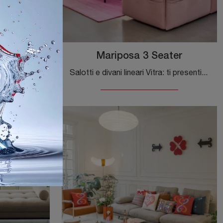
lassic
Mariposa 3 Seater
Se desideri divani per salotti moderni, clicca e leggi di più sul modello Suita 3 Seater Classic in tessuto della marca Vitra.
Salotti e divani lineari Vitra: ti presentiamo il modello Mariposa 3 Seater in tessuto per completare il living.