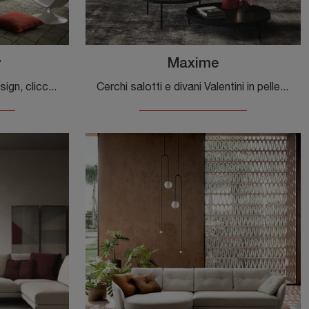
w
Maxime
Se vuoi divani per salotti design, clicca e leggi di più sul modello William New in tessuto del brand Valentini.
Cerchi salotti e divani Valentini in pelle? Clicca e scopri di più sul modello Maxime per spazi design.