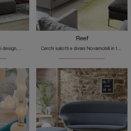
Reef
Se desideri divani per salotti design, clicca e leggi di più sul modello Avenue in tessuto della marca Novamobili.
Cerchi salotti e divani Novamobili in tessuto? Clicca e ottieni informazioni sul modello Reef per spazi moderni.