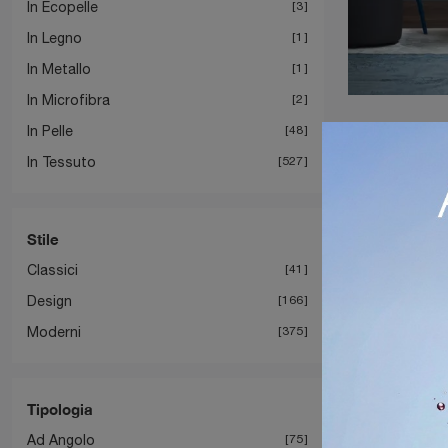
In Ecopelle
3
In Legno
1
In Metallo
1
In Microfibra
2
In Pelle
48
In Tessuto
527
Stile
Classici
41
Design
166
Moderni
375
Tipologia
Ad Angolo
75