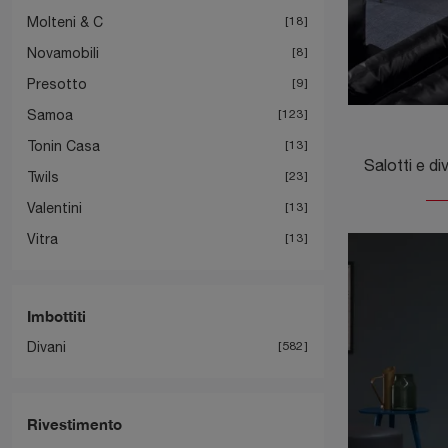
Molteni & C
18
Novamobili
8
Presotto
9
Samoa
123
Tonin Casa
13
Twils
23
Valentini
13
Vitra
13
Imbottiti
Divani
582
Rivestimento