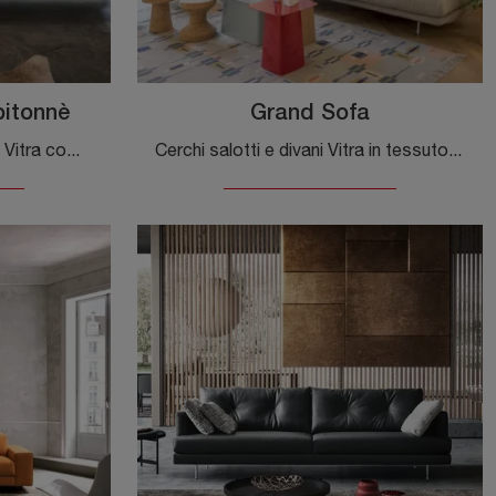
pitonnè
Grand Sofa
Con salotti e divani lineari di Vitra come il modello Suita 3 Seater Capitonnè in tessuto, potrai ultimare il tuo progetto d'arredo.
Cerchi salotti e divani Vitra in tessuto? Clicca e scopri di più sul modello Grand Sofa per spazi moderni.