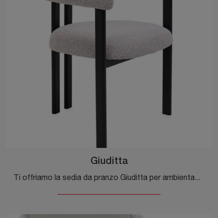
Giuditta
Ti offriamo la sedia da pranzo Giuditta per ambientazioni moderne, tra le più esclusive Sedie fisse di Bizzotto.