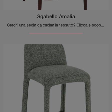
Sgabello Amalia
Cerchi una sedia da cucina in tessuto? Clicca e scopri il modello Sgabello Amalia di Bizzotto per completare i tuoi interni alla perfezione.