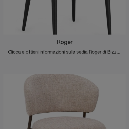
Roger
Clicca e ottieni informazioni sulla sedia Roger di Bizzotto in ecopelle: le più originali Sedie fisse moderne ti aspettano.