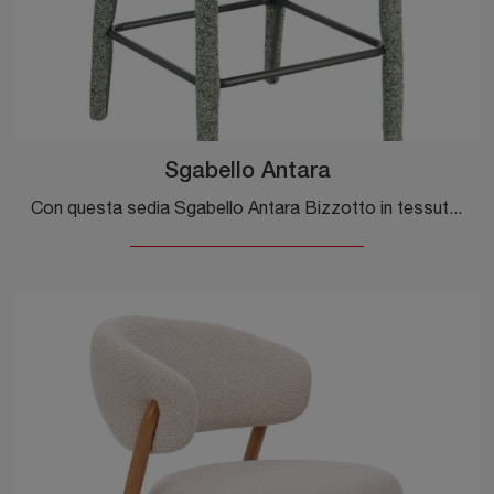
Sgabello Antara
Con questa sedia Sgabello Antara Bizzotto in tessuto, una tra le nostre sedute sgabelli design, potrai valorizzare i tuoi spazi.