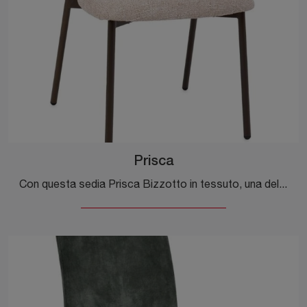
Prisca
Con questa sedia Prisca Bizzotto in tessuto, una delle nostre sedute fisse moderne, potrai completare i tuoi spazi.