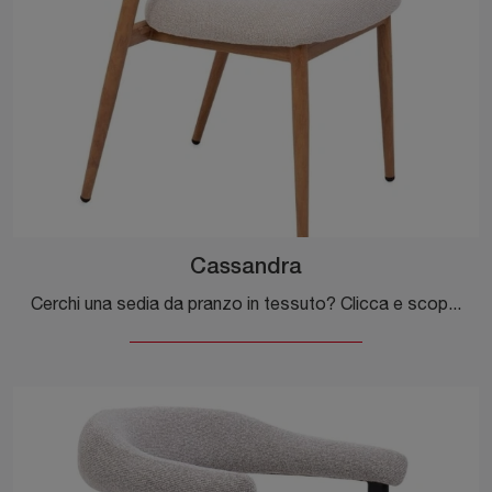
Cassandra
Cerchi una sedia da pranzo in tessuto? Clicca e scopri il modello Cassandra di Bizzotto per ultimare i tuoi interni al meglio.