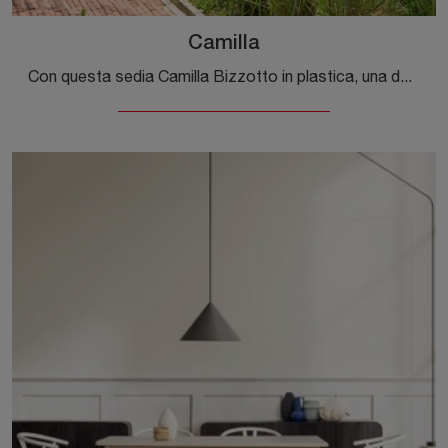
Camilla
Con questa sedia Camilla Bizzotto in plastica, una delle nostre sedute impilabili moderne, potrai valorizzare i tuoi locali.