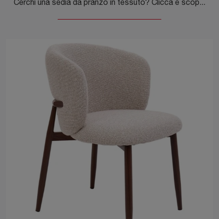
Cerchi una sedia da pranzo in tessuto? Clicca e scopri il modello Averik di Bizzotto per ultimare i tuoi spazi perfettamente.