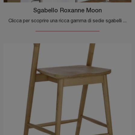
Sgabello Roxanne Moon
Clicca per scoprire una ricca gamma di sedie sgabelli per stanze design: il modello Sgabello Roxanne Moon di Bizzotto ti sta aspettando!