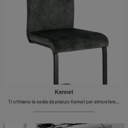
Kennet
Ti offriamo la sedia da pranzo Kennet per atmosfere moderne, tra le più belle Sedie fisse di Bizzotto.