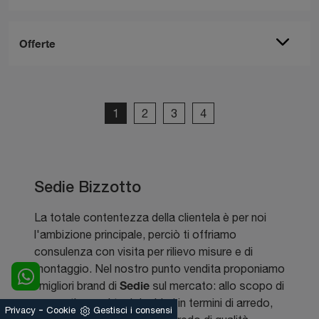
Offerte
1
2
3
4
Sedie Bizzotto
La totale contentezza della clientela è per noi
l'ambizione principale, perciò ti offriamo
consulenza con visita per rilievo misure e di
montaggio. Nel nostro punto vendita proponiamo
Sedie
i migliori brand di
sul mercato: allo scopo di
concretizzare i tuoi desideri in termini di arredo,
-
Privacy
Cookie
Gestisci i consensi