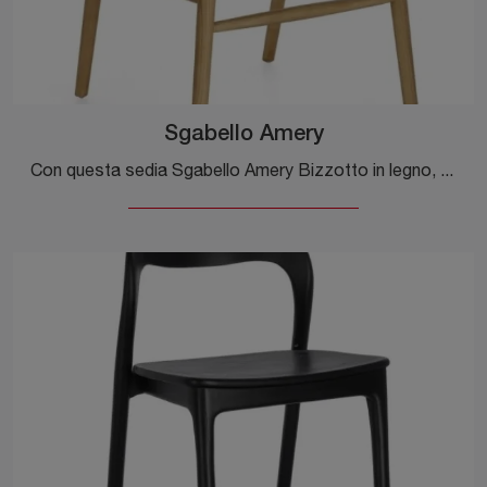
Sgabello Amery
Con questa sedia Sgabello Amery Bizzotto in legno, una delle nostre sedute sgabelli design, potrai arricchire i tuoi spazi.