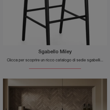
Sgabello Miley
Clicca per scoprire un ricco catalogo di sedie sgabelli per stanze design: il modello Sgabello Miley di Bizzotto ti attende!