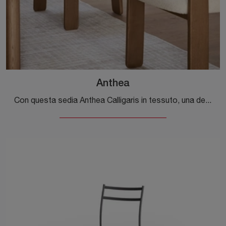
Anthea
Con questa sedia Anthea Calligaris in tessuto, una delle nostre sedute fisse design, potrai completare i tuoi locali.