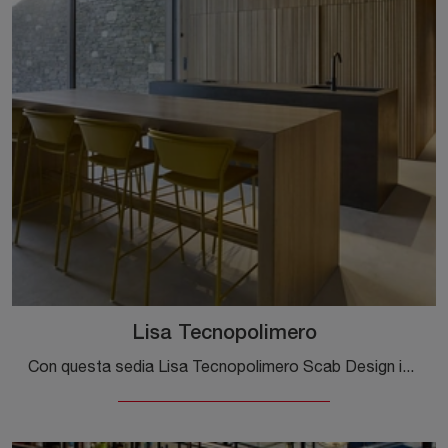
Lisa Tecnopolimero
Con questa sedia Lisa Tecnopolimero Scab Design in plastica, una tra le nostre sedute sgabelli moderne, potrai valorizzare i tuoi locali.