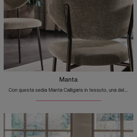
Manta
Con questa sedia Manta Calligaris in tessuto, una delle nostre sedute fisse moderne, potrai impreziosire i tuoi interni.