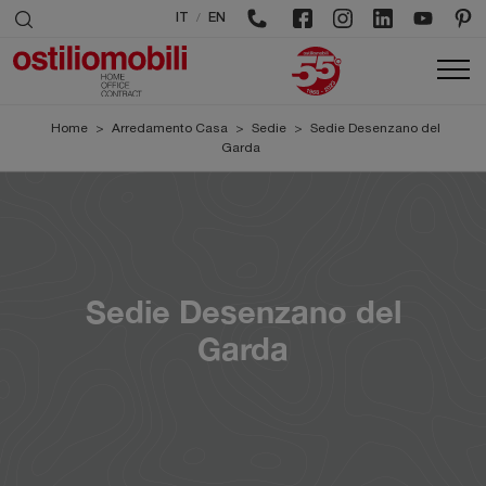
/
IT
EN
Home
>
Arredamento Casa
>
Sedie
>
Sedie Desenzano del
Garda
Sedie Desenzano del
Garda