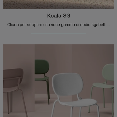
Koala SG
Clicca per scoprire una ricca gamma di sedie sgabelli per stanze design: il modello Koala SG di Scab Design ti sta aspettando!