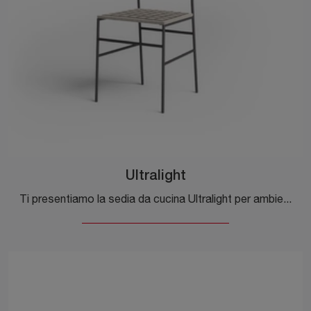
Ultralight
Ti presentiamo la sedia da cucina Ultralight per ambientazioni moderne, tra le più originali Sedie fisse di Desalto.