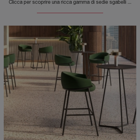
Clicca per scoprire una ricca gamma di sedie sgabelli per stanze moderne: il modello Lisa SG di Scab Design ti attende!