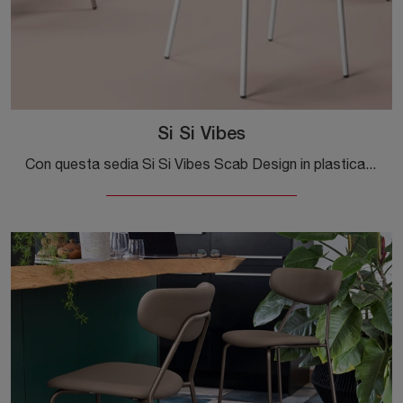
Si Si Vibes
Con questa sedia Si Si Vibes Scab Design in plastica, una tra le nostre sedute fisse moderne, potrai impreziosire i tuoi interni.