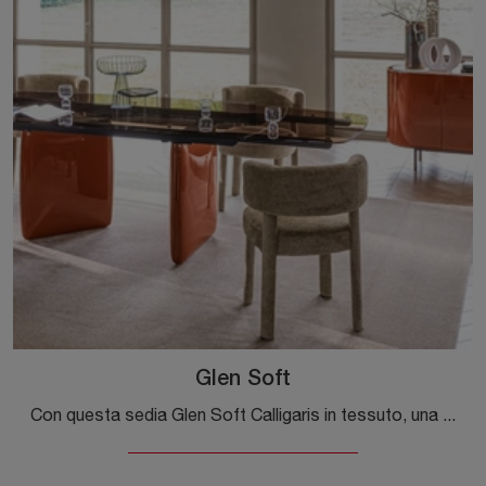
Glen Soft
Con questa sedia Glen Soft Calligaris in tessuto, una delle nostre sedute fisse design, potrai arricchire i tuoi interni.