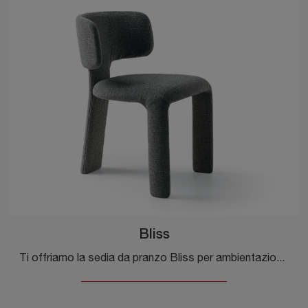
Bliss
Ti offriamo la sedia da pranzo Bliss per ambientazioni design, tra le più originali Sedie fisse di Ditre Italia.