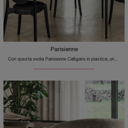
Parisienne
Con questa sedia Parisienne Calligaris in plastica, una delle nostre sedute impilabili moderne, potrai arricchire i tuoi locali.