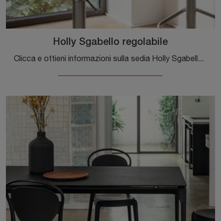
Holly Sgabello regolabile
Clicca e ottieni informazioni sulla sedia Holly Sgabello regolabile di Calligaris in tessuto: le più esclusive Sedie sgabelli moderne ti attendono.