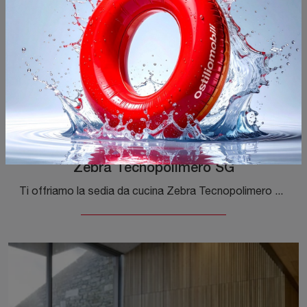
Zebra Tecnopolimero SG
Ti offriamo la sedia da cucina Zebra Tecnopolimero SG per atmosfere moderne, tra le più esclusive Sedie sgabelli di Scab Design.