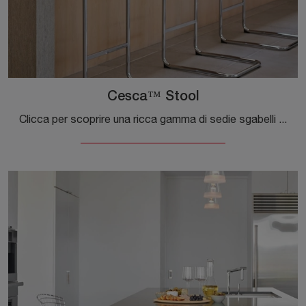
Cesca™ Stool
Clicca per scoprire una ricca gamma di sedie sgabelli per stanze moderne: il modello Cesca™ Stool di Knoll ti sta aspettando!