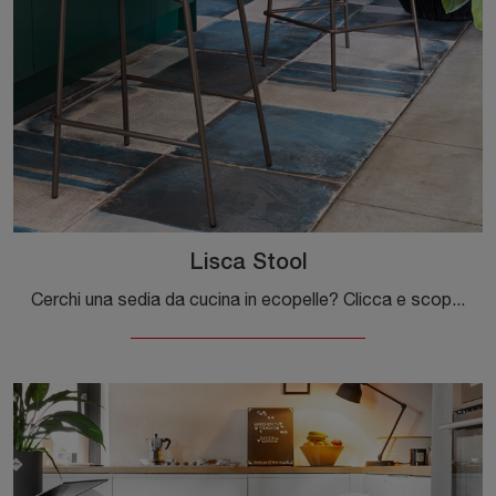
Lisca Stool
Cerchi una sedia da cucina in ecopelle? Clicca e scopri il modello Lisca Stool di Connubia per ultimare i tuoi spazi alla perfezione.