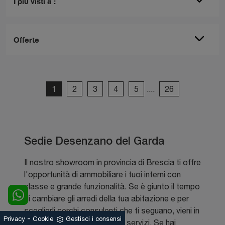
I più visti a :
Offerte
1
2
3
4
5
....
26
Sedie Desenzano del Garda
Il nostro showroom in provincia di Brescia ti offre
l'opportunità di ammobiliare i tuoi interni con
classe e grande funzionalità. Se è giunto il tempo
di cambiare gli arredi della tua abitazione e per
sceglierli cerchi consulenti che ti seguano, vieni in
-
Privacy
Cookie
Gestisci i consensi
negozio per scoprire i nostri servizi. Se hai