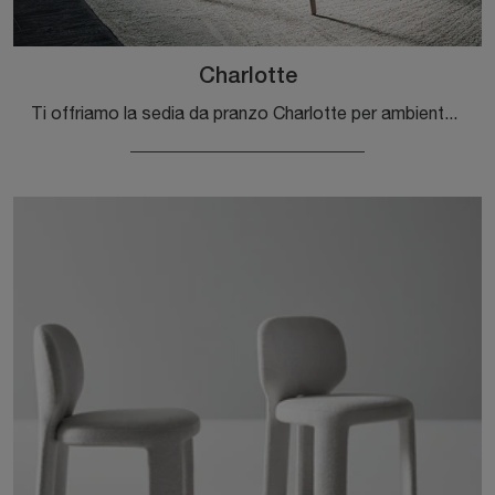
Charlotte
Ti offriamo la sedia da pranzo Charlotte per ambientazioni design, tra le più esclusive Sedie fisse di Cattelan Italia.