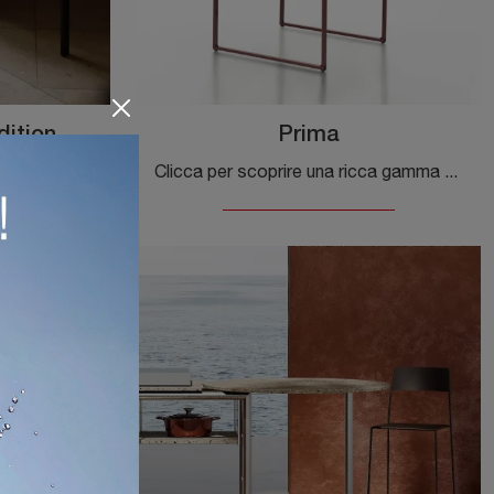
ition
Prima
Clicca per scoprire un ricco catalogo di sedie fisse per stanze design: il modello Frame Limited Edition di Alias ti aspetta!
Clicca per scoprire una ricca gamma di sedie fisse per stanze design: il modello Prima di Alias ti attende!