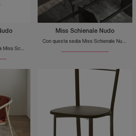
 Nudo
Miss Schienale Nudo
Con questa sedia Miss Schienale Nudo Cantori in metallo, una tra le nostre sedute fisse moderne, potrai valorizzare i tuoi locali.
Ecco a te la sedia da cucina Miss Schienale Nudo Sgabello per ambientazioni moderne, tra le più esclusive Sedie sgabelli di Cantori.