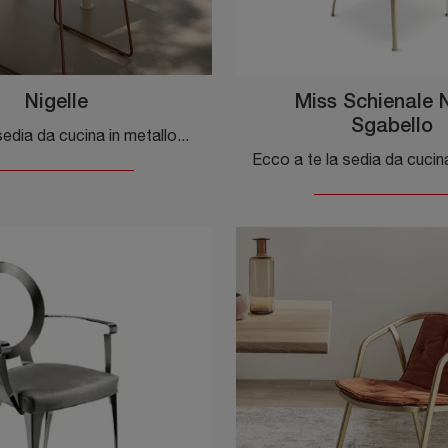
Nigelle
Miss Schienale
Sgabello
Cerchi una sedia da cucina in metallo? Clicca e scopri il modello Nigelle di Opinion Ciatti per completare i tuoi spazi al meglio.