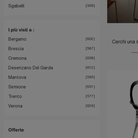
Sgabelli
309
I più visti a :
Bergamo
602
Brescia
587
Cremona
638
Desenzano Del Garda
612
Mantova
595
Sirmione
631
Trento
577
Verona
626
Offerte