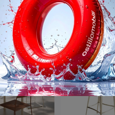
Lanuda
Olivia SG
Clicca per scoprire un ricco catalogo di sedie impilabili per stanze design: il modello Lanuda di Alias ti sta aspettando!