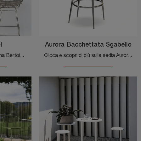
l
Aurora Bacchettata Sgabello
Ti offriamo la sedia da cucina Bertoia Stool per ambientazioni moderne, tra le più esclusive Sedie sgabelli di Knoll.
Clicca e scopri di più sulla sedia Aurora Bacchettata Sgabello di Cantori in metallo: le più belle Sedie sgabelli moderne ti attendono.