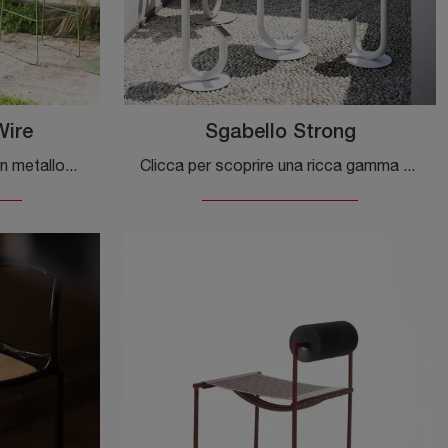
Wire
Sgabello Strong
Cerchi una sedia da cucina in metallo? Clicca e scopri il modello Sgabello Koki Wire di Desalto per completare i tuoi interni alla perfezione.
Clicca per scoprire una ricca gamma di sedie sgabelli per stanze design: il modello Sgabello Strong di Desalto ti aspetta!