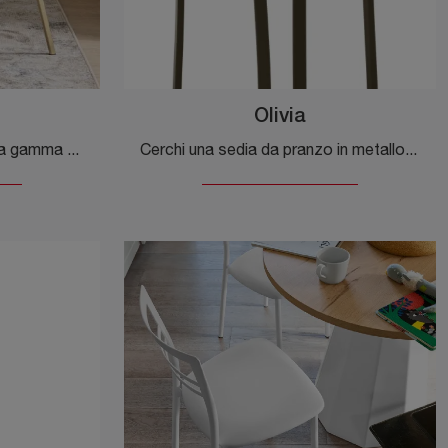
Olivia
Clicca per scoprire una ricca gamma di sedie fisse per stanze moderne: il modello Ines di Bontempi ti aspetta!
Cerchi una sedia da pranzo in metallo? Clicca e scopri il modello Olivia di Veneta Cucine per completare i tuoi locali al meglio.