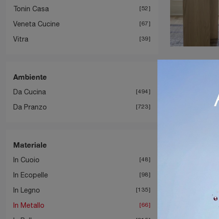
Tonin Casa
52
Veneta Cucine
67
Vitra
39
Ambiente
Da Cucina
494
Da Pranzo
723
Materiale
In Cuoio
48
In Ecopelle
98
In Legno
135
In Metallo
66