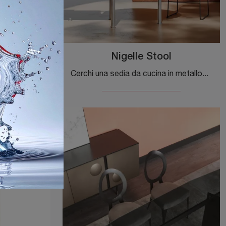
Nigelle Stool
Clicca per scoprire una ricca gamma di sedie sgabelli per stanze moderne: il modello Olivia SG di Veneta Cucine ti aspetta!
Cerchi una sedia da cucina in metallo? Clicca e scopri il modello Nigelle Stool di Opinion Ciatti per ultimare i tuoi locali perfettamente.