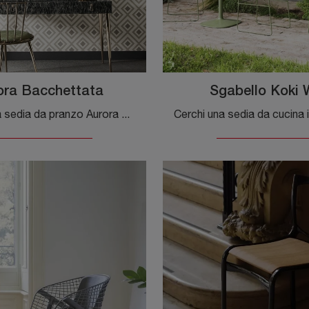
ora Bacchettata
Sgabello Koki 
Ecco a te la sedia da pranzo Aurora Bacchettata per atmosfere moderne, tra le più originali Sedie fisse di Cantori.