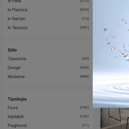
In Pelle
215
In Plastica
245
In Rattan
13
In Tessuto
397
Stile
Classiche
20
Design
329
Moderne
868
Tipologia
Fisse
755
Impilabili
142
Pieghevoli
11