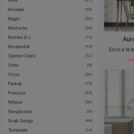
Knoll
Kristalia
30
Magis
54
Miniforms
30
Molteni & C
15
Aur
Novamobili
12
Opinion Ciatti
12
Orme
9
Ozzio
52
Pedrali
73
Presotto
10
Riflessi
36
Sangiacomo
6
Scab Design
46
Tomasella
14