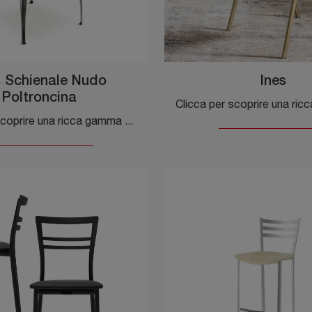
 Schienale Nudo
Ines
Poltroncina
Clicca per scoprire una ricca gamma di sedie fisse per stanze moderne: il modello Miss Schienale Nudo Poltroncina di Cantori ti attende!