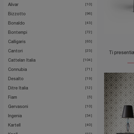
Alivar
10
Bizzotto
96
Bonaldo
43
Bontempi
72
Calligaris
63
Cantori
23
Cattelan Italia
104
Connubia
71
Desalto
19
Ditre Italia
12
Fiam
5
Gervasoni
10
Ingenia
34
Kartell
40
27