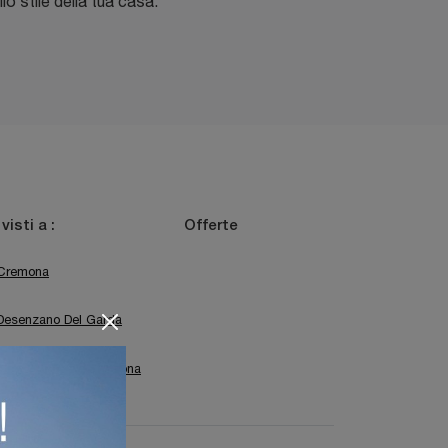
llo stile della tua casa.
 visti a :
Offerte
Cremona
Desenzano Del Garda
Mantova
Verona