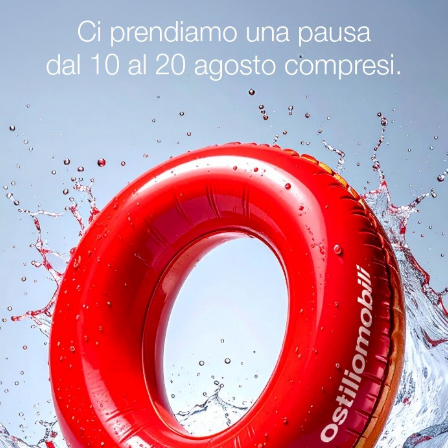
nzano Del Garda
Sedie Bizzotto Mantova
Sedie Bizzotto C
oghi
Richiedi 