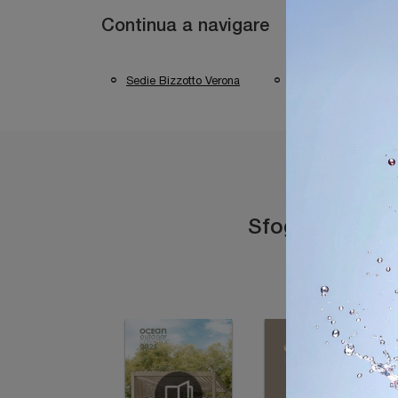
Continua a navigare
Sedie Bizzotto Verona
Sedie Bizzotto Dese
Sfoglia i catal