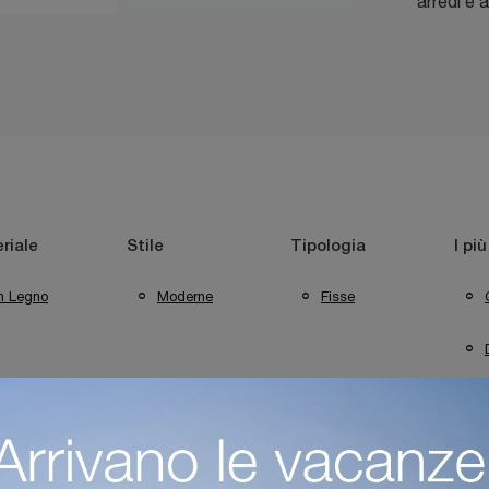
arredi e a
riale
Stile
Tipologia
I più
In Legno
Moderne
Fisse