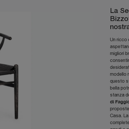
La Se
Bizzo
nostr
Un ricco 
aspettand
migliori b
consentir
desiderat
modello m
questo s
bella pot
stanza do
di Faggi
proposte
Casa. La
complete 