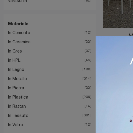
Varaschin
92
Materiale
In Cemento
12
M
In Ceramica
22
In Gres
37
In HPL
49
In Legno
186
In Metallo
314
In Pietra
32
In Plastica
209
In Rattan
14
In Tessuto
391
In Vetro
12