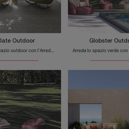
Date Outdoor
Globster Outd
Arreda lo spazio outdoor con l'Arredo Giardino Flexteam! Set e poltroncine da giardino in tessuto, come il modello Date Outdoor, ti attendono!