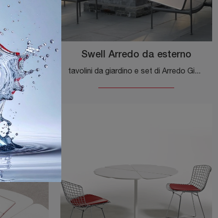
sterno
Swell Arredo da esterno
divani da giardino e set di Arredo Giardino dei migliori brand: scopri di più sul modello Flap Arredo da esterno di Scab Design, clicca subito!
tavolini da giardino e set di Arredo Giardino dei migliori brand: ottieni informazioni sul modello Swell Arredo da esterno di Knoll, clicca subito!