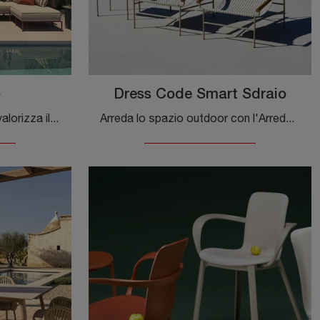
o
Dress Code Smart Sdraio
Arredo Giardino in metallo: valorizza il giardino con diverse soluzioni di divani da giardino del marchio Scab Design.
Arreda lo spazio outdoor con l'Arredo Giardino Scab Design! Set e sdraio in tessuto, come il modello Dress Code Smart Sdraio, ti attendono!