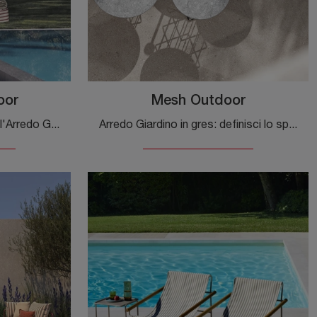
oor
Mesh Outdoor
Arreda lo spazio verde con l'Arredo Giardino Flexteam! Set e poltroncine da giardino in tessuto, come il modello Globster Outdoor, ti aspettano!
Arredo Giardino in gres: definisci lo spazio all'aperto con diverse soluzioni di tavolini da giardino del marchio Flexteam.