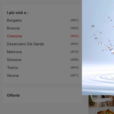
I più visti a :
Bergamo
667
Brescia
620
Cremona
642
Desenzano Del Garda
644
Mantova
610
Sirmione
659
Trento
643
Verona
627
Offerte