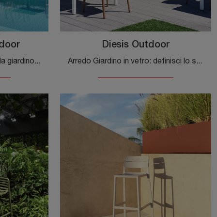
door
Diesis Outdoor
Se sei alla ricerca di tavoli da giardino in HPL, clicca e scopri di più sul modello Alter Basso Outdoor del brand Bontempi.
Arredo Giardino in vetro: definisci lo spazio all'aperto con diverse soluzioni di tavoli da giardino del brand Bontempi.