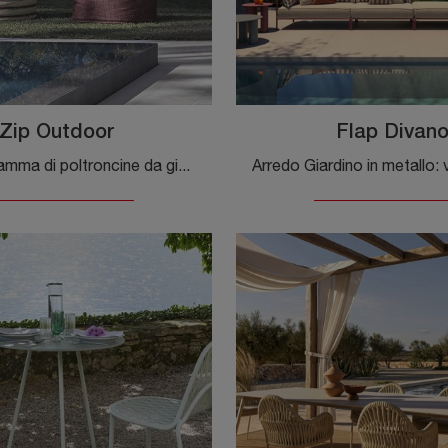
Zip Outdoor
Flap Divan
Una ricca gamma di poltroncine da giardino in tessuto ti attende nel nostro showroom: clicca e scopri il modello Zip Outdoor di Flexteam.