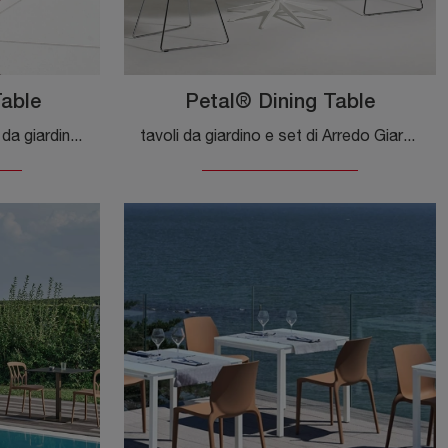
Table
Petal® Dining Table
Una ricca gamma di tavolini da giardino in plastica ti sta aspettando nel nostro showroom: clicca e scopri il modello Petal® Coffee Table di Knoll.
tavoli da giardino e set di Arredo Giardino dei migliori produttori: scopri di più sul modello Petal® Dining Table di Knoll, clicca subito!