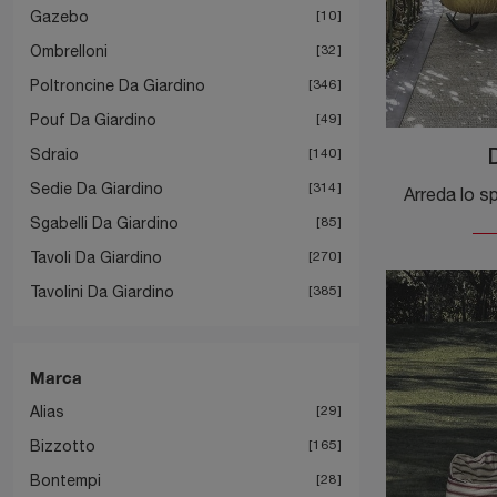
Gazebo
10
Ombrelloni
32
Poltroncine Da Giardino
346
Pouf Da Giardino
49
Sdraio
140
Sedie Da Giardino
314
Sgabelli Da Giardino
85
Tavoli Da Giardino
270
Tavolini Da Giardino
385
Marca
Alias
29
Bizzotto
165
Bontempi
28