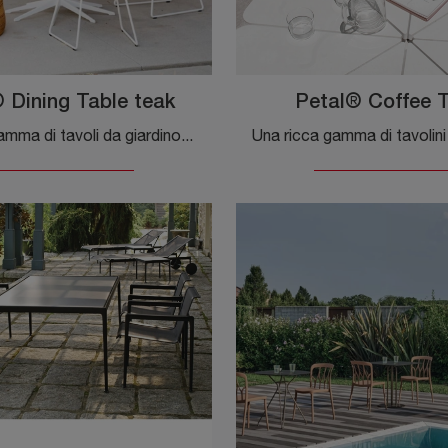
 Dining Table teak
Petal® Coffee 
Una ricca gamma di tavoli da giardino in legno ti sta aspettando in negozio: clicca e scopri il modello Petal® Dining Table teak di Knoll.