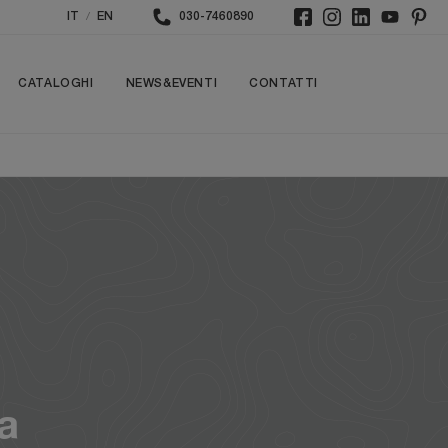
/
IT
EN
030-7460890
CATALOGHI
NEWS&EVENTI
CONTATTI
a