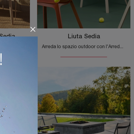
 Sedia
Liuta Sedia
Arreda lo spazio esterno con l'Arredo Giardino Scab Design! Set e sedie da giardino in tessuto, come il modello Malvasia Riviera Sedia, ti aspettano!
Arreda lo spazio outdoor con l'Arredo Giardino Scab Design! Set e sedie da giardino in plastica, come il modello Liuta Sedia, ti aspettano!