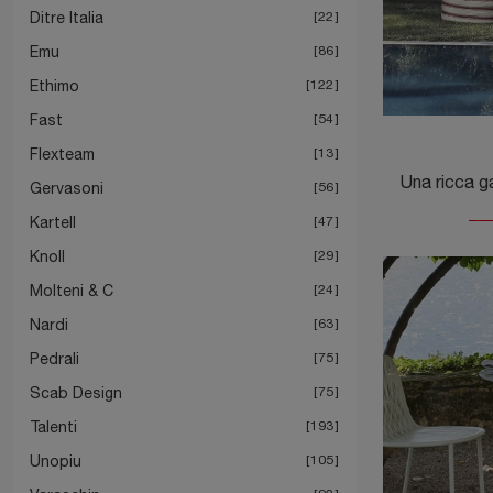
Ditre Italia
22
Emu
86
Ethimo
122
Fast
54
Flexteam
13
Gervasoni
56
Kartell
47
Knoll
29
Molteni & C
24
Nardi
63
Pedrali
75
Scab Design
75
Talenti
193
Unopiu
105