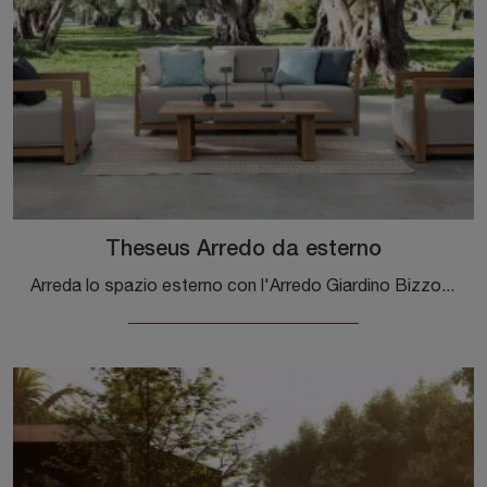
Theseus Arredo da esterno
Arreda lo spazio esterno con l'Arredo Giardino Bizzotto! Set e poltroncine da giardino in metallo, come il modello Theseus Arredo da esterno, ti ...