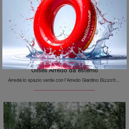
Ulises Arredo da esterno
Arreda lo spazio verde con l'Arredo Giardino Bizzotto! Set e tavolini da giardino in metallo, come il modello Ulises Arredo da esterno, ti aspettano!