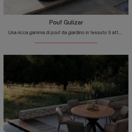
Pouf Gulizar
Una ricca gamma di pouf da giardino in tessuto ti attende nel nostro showroom: clicca e scopri il modello Pouf Gulizar di Bizzotto.