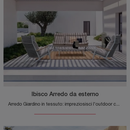
Ibisco Arredo da esterno
Arredo Giardino in tessuto: impreziosisci l'outdoor con tante opzioni di tavolini da giardino del brand Bizzotto.