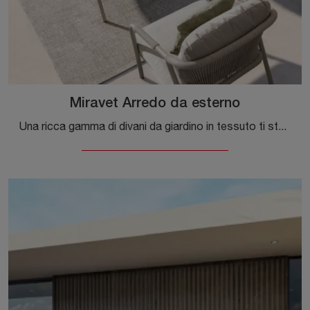
Miravet Arredo da esterno
Una ricca gamma di divani da giardino in tessuto ti sta aspettando nel nostro showroom: clicca e scopri il modello Miravet Arredo da esterno di ...