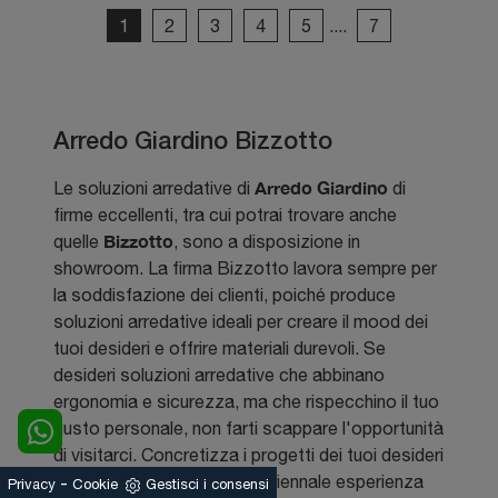
1
2
3
4
5
....
7
Arredo Giardino Bizzotto
Arredo Giardino
Le soluzioni arredative di
di
firme eccellenti, tra cui potrai trovare anche
Bizzotto
quelle
, sono a disposizione in
showroom. La firma Bizzotto lavora sempre per
la soddisfazione dei clienti, poiché produce
soluzioni arredative ideali per creare il mood dei
tuoi desideri e offrire materiali durevoli. Se
desideri soluzioni arredative che abbinano
ergonomia e sicurezza, ma che rispecchino il tuo
gusto personale, non farti scappare l'opportunità
di visitarci. Concretizza i progetti dei tuoi desideri
insieme a noi e la nostra pluriennale esperienza
-
Privacy
Cookie
Gestisci i consensi