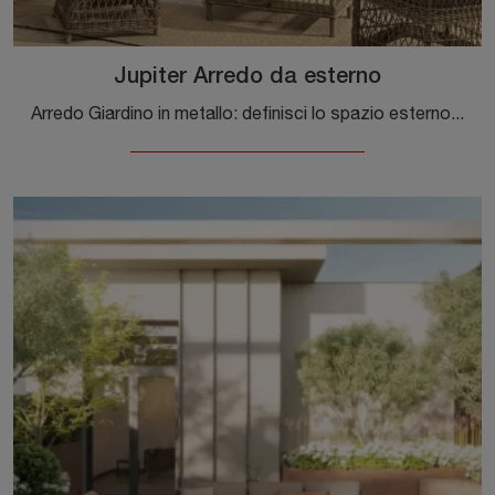
Jupiter Arredo da esterno
Arredo Giardino in metallo: definisci lo spazio esterno con svariate offerte di poltroncine da giardino del marchio Bizzotto.