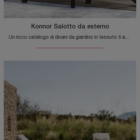
Konnor Salotto da esterno
Un ricco catalogo di divani da giardino in tessuto ti aspetta nel nostro punto vendita: clicca e scopri il modello Konnor Salotto da esterno di ...