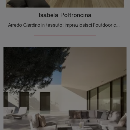
Isabela Poltroncina
Arredo Giardino in tessuto: impreziosisci l'outdoor con diverse soluzioni di poltroncine da giardino della marca Bizzotto.