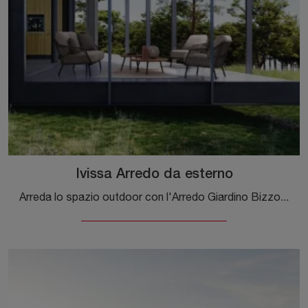
Ivissa Arredo da esterno
Arreda lo spazio outdoor con l'Arredo Giardino Bizzotto! Set e divani da giardino in tessuto, come il modello Ivissa Arredo da esterno, ti attendono!