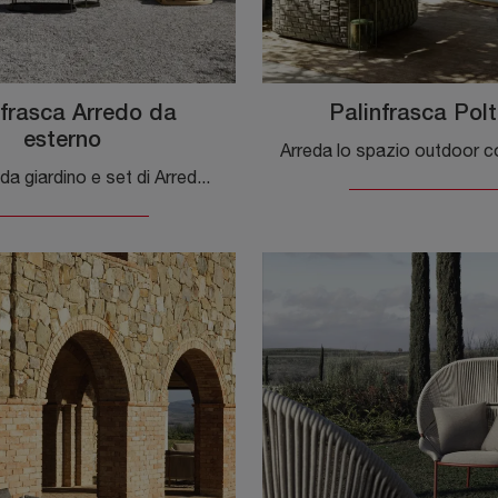
nfrasca Arredo da
Palinfrasca Pol
esterno
poltroncine da giardino e set di Arredo Giardino dei migliori brand: scopri di più sul modello Palinfrasca Arredo da esterno di Molteni & C, clicca ...