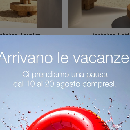
talica Tavolini
Pantalica Lett
Costruisci il tuo outdoor con l’Arredo Giardino di alto valore estetico che proponiamo nel nostro showroom: non sarà complicato assicurarti una ...