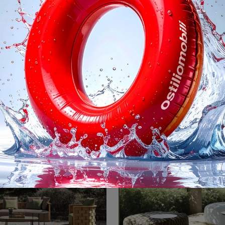
Fairmount
D 150 5 Poltron
tavoli da giardino e set di Arredo Giardino dei migliori brand: scopri di più sul modello Fairmount di Molteni & C, clicca subito!