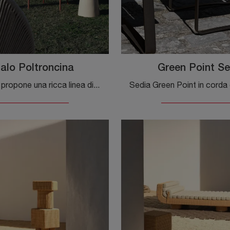
alo Poltroncina
Green Point Se
Molteni & C propone una ricca linea di poltroncine da giardino in tessuto, per attrezzare i tuoi spazi verdi unendo perfettamente funzionalità e ...