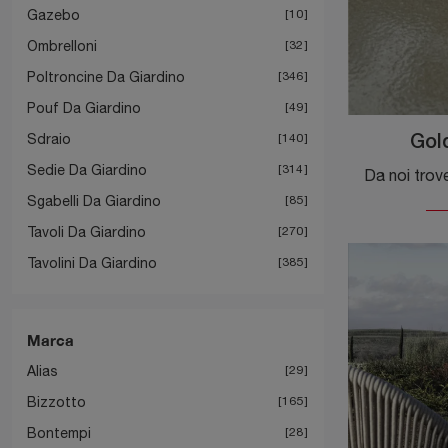
Gazebo
10
Ombrelloni
32
Poltroncine Da Giardino
346
Pouf Da Giardino
49
Sdraio
140
Gol
Sedie Da Giardino
314
Sgabelli Da Giardino
85
Tavoli Da Giardino
270
Tavolini Da Giardino
385
Marca
Alias
29
Bizzotto
165
Bontempi
28