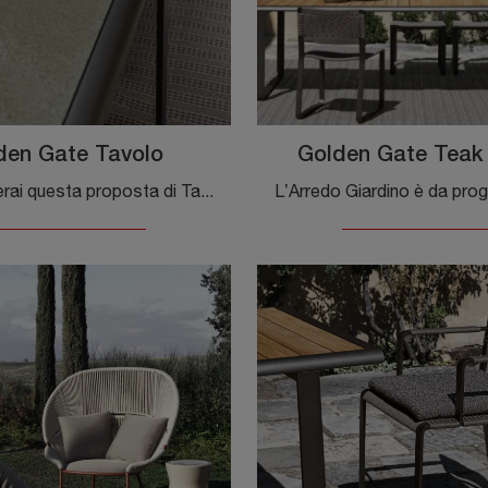
den Gate Tavolo
Golden Gate Teak
Da noi troverai questa proposta di Tavolo in pietra lavica Golden Gate di Molteni & C e diverse altre soluzioni firmate dal rinomato marchio per ...