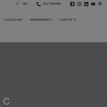
/
IT
EN
030-7460890
CATALOGHI
NEWS&EVENTI
CONTATTI
& C