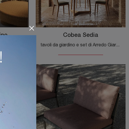
ino
Cobea Sedia
Agli arredi per l'outdoor che proponiamo in negozio non mancano valore estetico e funzionalità, come rivela questa linea di sdraio in rattan.
tavoli da giardino e set di Arredo Giardino delle migliori marche: scopri di più sul modello Cobea Sedia di Molteni & C, clicca subito!