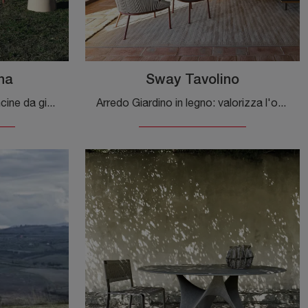
na
Sway Tavolino
Se sei alla ricerca di poltroncine da giardino in tessuto, clicca e ottieni informazioni sul modello Petalo Poltrona della marca Molteni & C.
Arredo Giardino in legno: valorizza l'outdoor con tante opzioni di tavolini da giardino della firma Molteni & C.