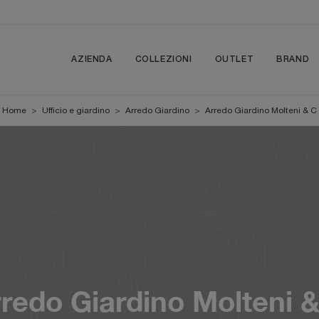
AZIENDA
COLLEZIONI
OUTLET
BRAND
Home
>
Ufficio e giardino
>
Arredo Giardino
>
Arredo Giardino Molteni & C
redo Giardino Molteni 