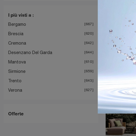
I più visti a :
Bergamo
667
Brescia
620
Cremona
642
Desenzano Del Garda
644
Mantova
610
Sirmione
659
Trento
643
Verona
627
Offerte