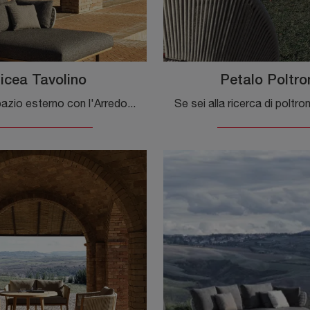
icea Tavolino
Petalo Poltro
Arreda lo spazio esterno con l'Arredo Giardino Molteni & C! Set e tavolini da giardino in ceramica, come il modello Picea Tavolino, ti aspettano!