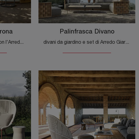
trona
Palinfrasca Divano
Arreda lo spazio outdoor con l'Arredo Giardino Molteni & C! Set e pouf da giardino in legno, come il modello Palinfrasca Poltrona, ti attendono!
divani da giardino e set di Arredo Giardino dei migliori brand: ottieni informazioni sul modello Palinfrasca Divano di Molteni & C, clicca subito!