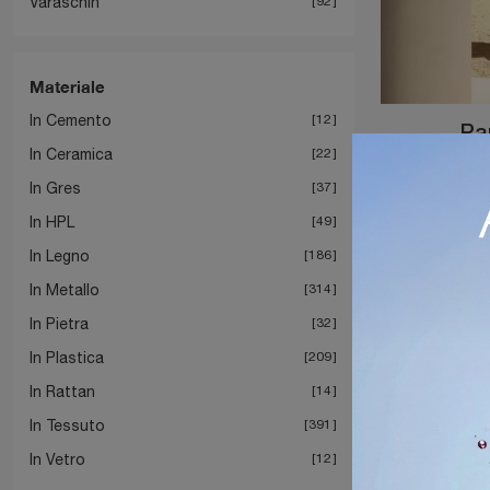
Varaschin
92
Materiale
In Cemento
12
Pan
In Ceramica
22
In Gres
37
In HPL
49
In Legno
186
In Metallo
314
In Pietra
32
In Plastica
209
In Rattan
14
In Tessuto
391
In Vetro
12