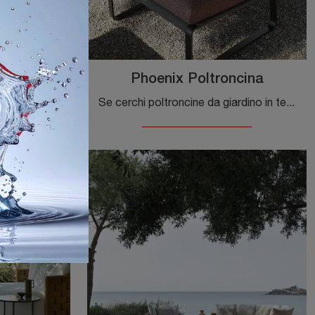
cina
Phoenix Poltroncina
Una ricca gamma di poltroncine da giardino in legno ti attende in negozio: clicca e scopri il modello D 150 5 Poltroncina di Molteni & C.
Se cerchi poltroncine da giardino in tessuto, clicca e scopri di più sul modello Phoenix Poltroncina della marca Molteni & C.