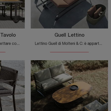
 Tavolo
Guell Lettino
L’Arredo Giardino è da progettare con la medesima cura dedicata al progetto degli ambienti della nostra abitazione, affinchè sia uno spazio vivibile.
Lettino Guell di Molteni & C: è appartenente alla ricca serie di Arredo Giardino del noto brand, sinonimo di eccellenza nel settore dell'arredo per ...