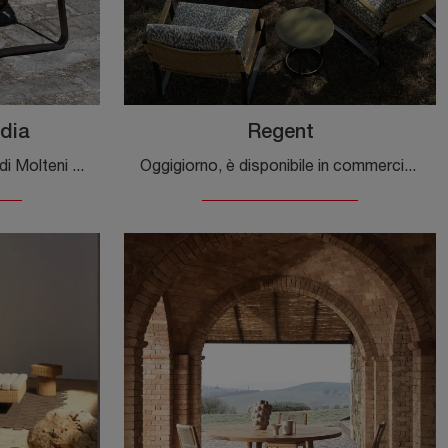
dia
Regent
Sedia Green Point in corda di Molteni & C: è appartenente alla ricca collezione di Arredo Giardino del noto brand, sinonimo di eccellenza nel settore ...
Oggigiorno, è disponibile in commercio una vasta gamma di mobili per l’Arredo Giardino che consentono di dare forma a salotti all'aperto di gran ...