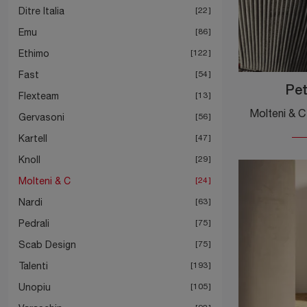
Ditre Italia
22
Emu
86
Ethimo
122
Fast
54
Pet
Flexteam
13
Gervasoni
56
Kartell
47
Knoll
29
Molteni & C
24
Nardi
63
Pedrali
75
Scab Design
75
Talenti
193
Unopiu
105