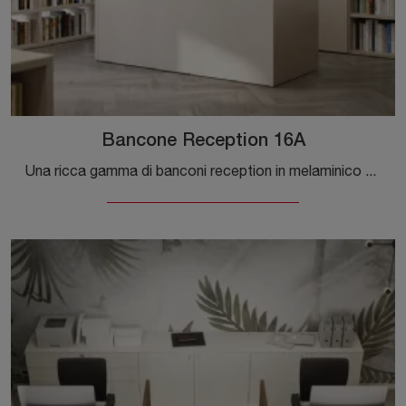
Bancone Reception 16A
Una ricca gamma di banconi reception in melaminico ti aspetta! Il modello Bancone Reception 16A di Cinquanta3 ti aspetta!