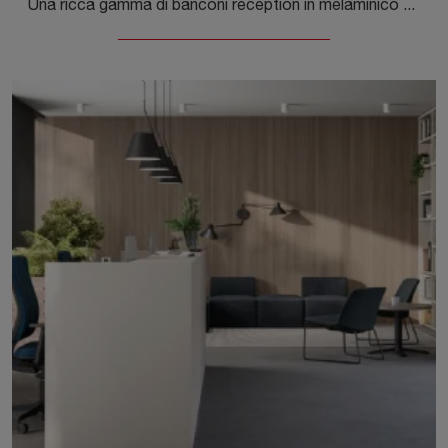
Una ricca gamma di banconi reception in melaminico ti aspetta! Il modello Bancone Reception 07B di Cinquanta3 ti aspetta!