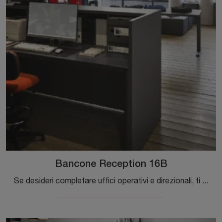
Bancone Reception 16B
Se desideri completare uffici operativi e direzionali, ti presentiamo il modello Bancone Reception 16B di Cinquanta3 tra differenti soluzioni di ...