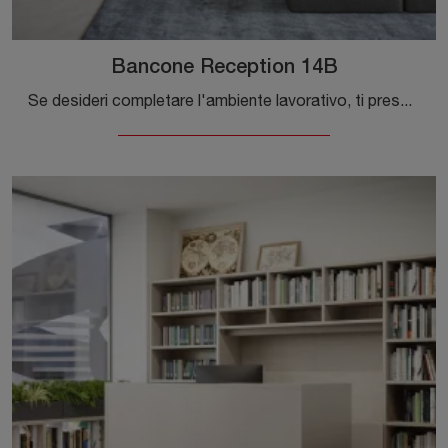
Bancone Reception 14B
Se desideri completare l'ambiente lavorativo, ti presentiamo il modello Bancone Reception 14B di Cinquanta3 tra diverse proposte di banconi reception.