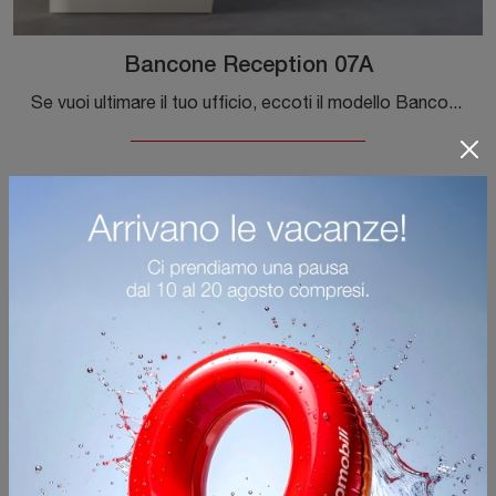
Bancone Reception 07A
Se vuoi ultimare il tuo ufficio, eccoti il modello Bancone Reception 07A di Cinquanta3 tra differenti soluzioni di banconi reception.