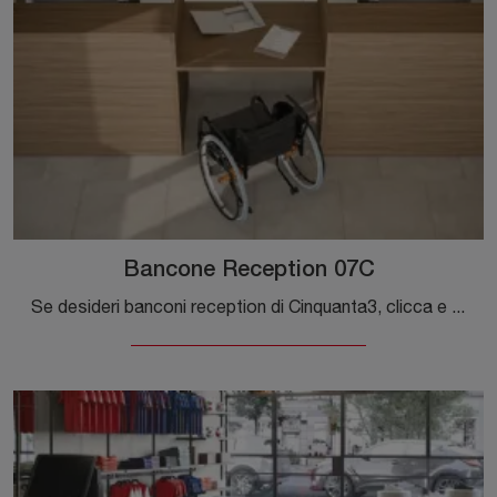
Bancone Reception 07C
Se desideri banconi reception di Cinquanta3, clicca e ottieni informazioni sul modello Bancone Reception 07C in melaminico per gli ambienti di lavoro!