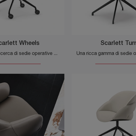
carlett Wheels
Scarlett Tur
Se sei alla ricerca di sedie operative di Cattelan Italia, clicca e ottieni informazioni sul modello Scarlett Wheels in pelle per gli ambienti di ...