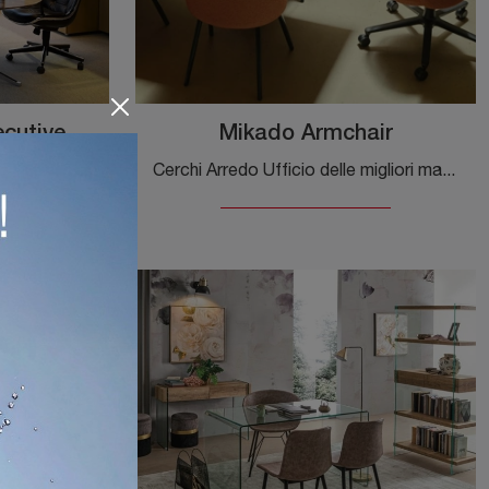
ecutive
Mikado Armchair
Cerchi Arredo Ufficio delle migliori marche? Scopri le differenti soluzioni di sedie operative in tessuto, come il modello Mikado Armchair di Vitra.
Se cerchi scrivanie direzionali di Knoll, clicca e scopri di più sul modello Florence Knoll Executive Desk Ovale in vetro per gli spazi di lavoro!