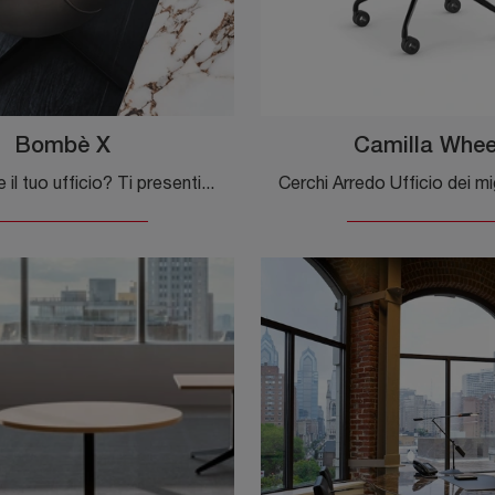
Bombè X
Camilla Whee
Vuoi allestire il tuo ufficio? Ti presentiamo varie proposte di poltrone direzionali in pelle, come il modello Bombè X di Cattelan Italia.