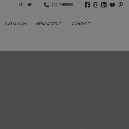
/
IT
EN
030-7460890
CATALOGHI
NEWS&EVENTI
CONTATTI
a