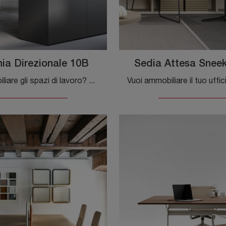
nia Direzionale 10B
Sedia Attesa Sneek
Vuoi ammobiliare gli spazi di lavoro? Ecco qui diverse proposte di scrivanie direzionali in melaminico, come il modello Scrivania Direzionale 10B di ...