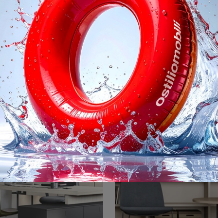
Nayana
Iride Dark
Una ricca gamma di scrivanie direzionali in legno ti sta aspettando! Il modello Nayana di Bizzotto ti sta aspettando!