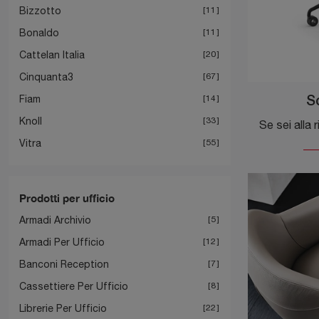
Bizzotto
11
Bonaldo
11
Cattelan Italia
20
Cinquanta3
67
Fiam
14
S
Knoll
33
Vitra
55
Prodotti per ufficio
Armadi Archivio
5
Armadi Per Ufficio
12
Banconi Reception
7
Cassettiere Per Ufficio
8
Librerie Per Ufficio
22