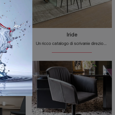
Iride
Un ricco catalogo di scrivanie direzionali in vetro ti aspetta! Il modello Iride Dark di Bizzotto ti aspetta!
Un ricco catalogo di scrivanie direzionali in vetro ti attende! Il modello Iride di Bizzotto ti attende!