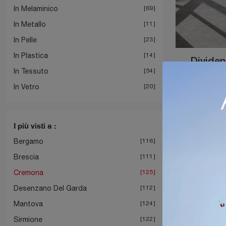
In Melaminico
69
In Metallo
11
In Pelle
23
In Plastica
14
Dividen
In Tessuto
54
In Vetro
20
I più visti a :
Bergamo
116
Brescia
111
Cremona
125
Desenzano Del Garda
112
Mantova
124
Sirmione
122