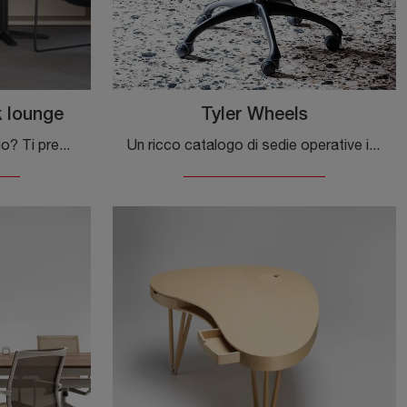
 lounge
Tyler Wheels
Vuoi ammobiliare il tuo ufficio? Ti presentiamo diverse proposte di sedie ospiti e attesa in tessuto, come il modello Sedia Attesa Sneek lounge di ...
Un ricco catalogo di sedie operative in pelle ti sta aspettando! Il modello Tyler Wheels di Cattelan Italia ti sta aspettando!