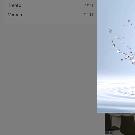
Trento
131
Verona
119