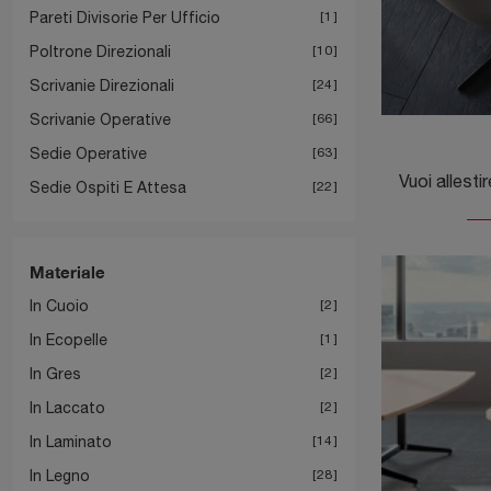
Pareti Divisorie Per Ufficio
1
Poltrone Direzionali
10
Scrivanie Direzionali
24
Scrivanie Operative
66
Sedie Operative
63
Sedie Ospiti E Attesa
22
Materiale
In Cuoio
2
In Ecopelle
1
In Gres
2
In Laccato
2
In Laminato
14
In Legno
28