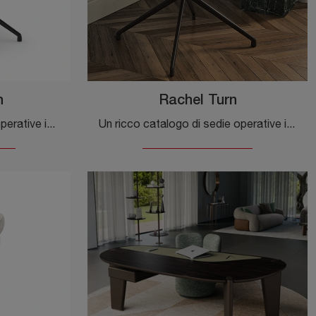
n
Rachel Turn
Una ricca gamma di sedie operative in pelle ti sta aspettando! Il modello Scarlett Turn di Cattelan Italia ti sta aspettando!
Un ricco catalogo di sedie operative in pelle ti attende! Il modello Rachel Turn di Cattelan Italia ti attende!