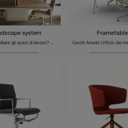
ndscape system
Frametable
Vuoi ammobiliare gli spazi di lavoro? Eccoti differenti proposte di scrivanie operative in legno, come il modello Landscape system di Alias.