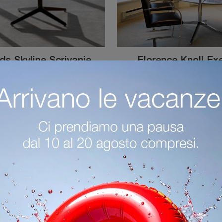
ds Skyline Scrivanie
Florence Knoll Ex
Operative
Desk Ovale
Cerchi Arredo Ufficio dei migliori produttori? Scopri le differenti soluzioni di scrivanie operative in melaminico, come il modello Dividends Skyline ...