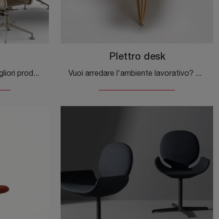
Plettro desk
Cerchi Arredo Ufficio dei migliori produttori? Scopri le diverse proposte di scrivanie operative in legno, come il modello Frametable di Alias.
Vuoi arredare l'ambiente lavorativo? Ti presentiamo differenti proposte di scrivanie direzionali in legno, come il modello Plettro desk di Alias.