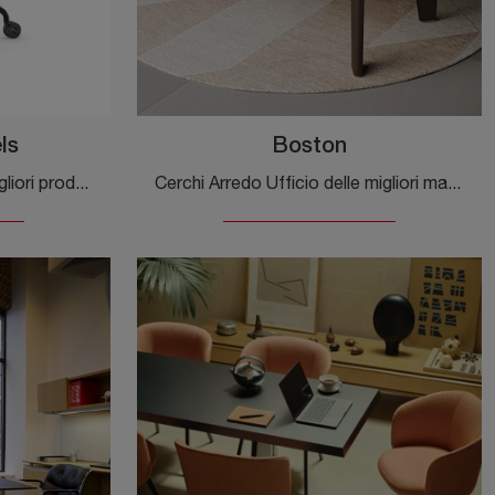
ls
Boston
Cerchi Arredo Ufficio dei migliori produttori? Scopri le diverse proposte di sedie operative in pelle, come il modello Camilla Wheels di Cattelan ...
Cerchi Arredo Ufficio delle migliori marche? Scopri le diverse proposte di scrivanie direzionali in legno, come il modello Boston di Cattelan Italia.