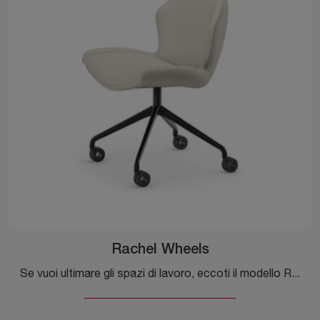
Rachel Wheels
Se vuoi ultimare gli spazi di lavoro, eccoti il modello Rachel Wheels di Cattelan Italia tra differenti soluzioni di sedie operative.