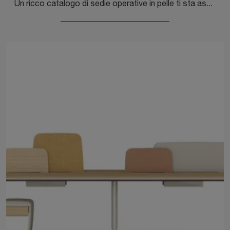
Un ricco catalogo di sedie operative in pelle ti sta aspettando! Il modello Tyler Wheels di Cattelan Italia ti sta aspettando!