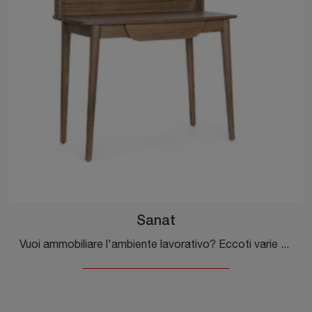
Sanat
Vuoi ammobiliare l'ambiente lavorativo? Eccoti varie proposte di scrivanie operative in legno, come il modello Sanat di Bizzotto.