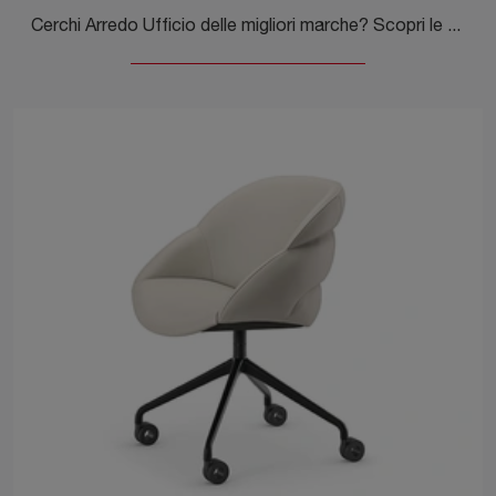
Cerchi Arredo Ufficio delle migliori marche? Scopri le diverse proposte di sedie operative in pelle, come il modello Miranda Wheels di Cattelan ...