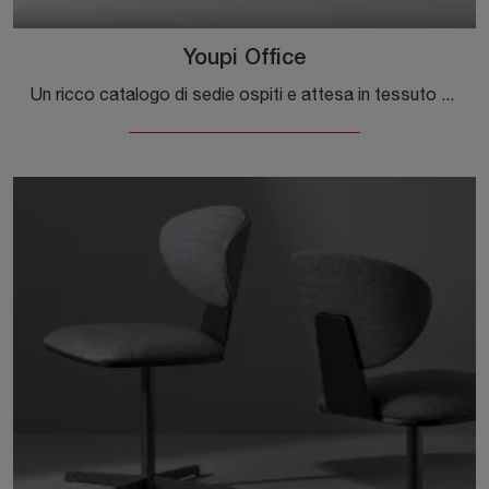
Youpi Office
Un ricco catalogo di sedie ospiti e attesa in tessuto ti aspetta! Il modello Youpi Office di Bonaldo ti aspetta!