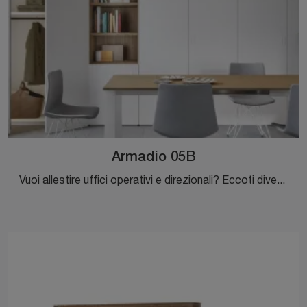
Armadio 05B
Vuoi allestire uffici operativi e direzionali? Eccoti diverse proposte di armadi per ufficio in melaminico, come il modello Armadio 05B di Cinquanta3.