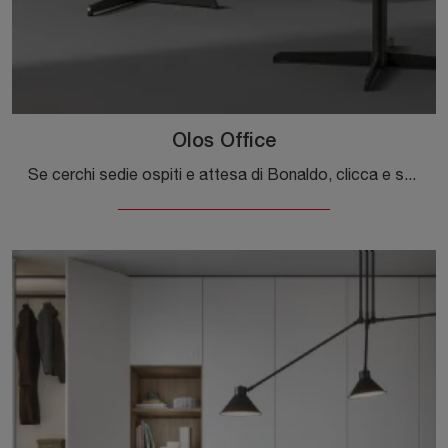
Olos Office
Se cerchi sedie ospiti e attesa di Bonaldo, clicca e scopri di più sul modello Olos Office in tessuto per uffici operativi e direzionali!