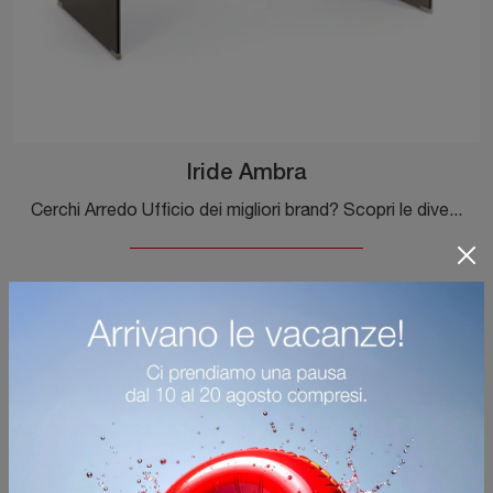
Iride Ambra
Cerchi Arredo Ufficio dei migliori brand? Scopri le diverse proposte di scrivanie direzionali in vetro, come il modello Iride Ambra di Bizzotto.