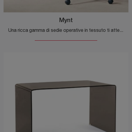
Mynt
Una ricca gamma di sedie operative in tessuto ti attende! Il modello Mynt di Vitra ti attende!