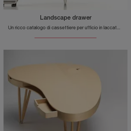
Landscape drawer
Un ricco catalogo di cassettiere per ufficio in laccato ti attende! Il modello Landscape drawer di Alias ti attende!