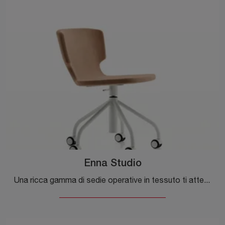
Enna Studio
Una ricca gamma di sedie operative in tessuto ti attende! Il modello Enna Studio di Alias ti attende!