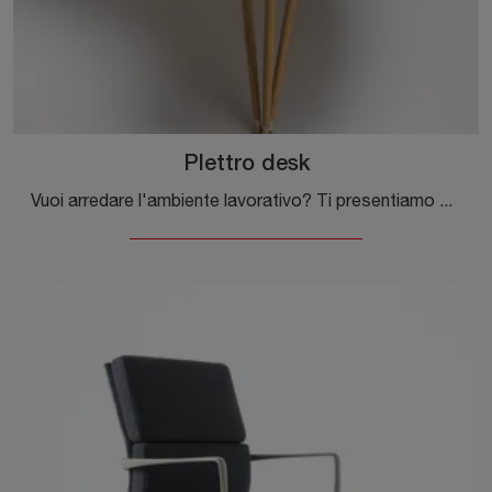
Plettro desk
Vuoi arredare l'ambiente lavorativo? Ti presentiamo differenti proposte di scrivanie direzionali in legno, come il modello Plettro desk di Alias.