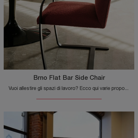
Brno Flat Bar Side Chair
Vuoi allestire gli spazi di lavoro? Ecco qui varie proposte di sedie ospiti e attesa in tessuto, come il modello Brno Flat Bar Side Chair di Knoll.