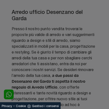
Arredo ufficio Desenzano del
Garda
Presso il nostro punto vendita troverai le
proposte più valide di arredo e vari suggerimenti
riguardo a design e stili di arredo, siamo
specializzati in mobili per la casa, progettazione
e restyling. Se è giunto il tempo di cambiare gli
arredi della tua casa e per non sbagliare cerchi
arredatori che ti assistano, entra da noi per
conoscere i nostri servizi. Se desideri rinnovare
a due passi da
l’arredo della tua casa,
Desenzano del Garda ti aspetta il nostro
negozio di Arredo Ufficio
, con offerte
interessanti e tante novità riguardo a design e
progettazione, per offrire nuovo stile ai tuoi
interni. In un progetto d’arredo ad hoc è
-
Privacy
Cookie
Gestisci i consensi