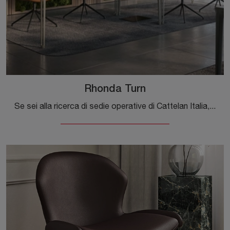
Rhonda Turn
Se sei alla ricerca di sedie operative di Cattelan Italia, clicca e scopri di più sul modello Rhonda Turn in pelle per uffici operativi e direzionali!