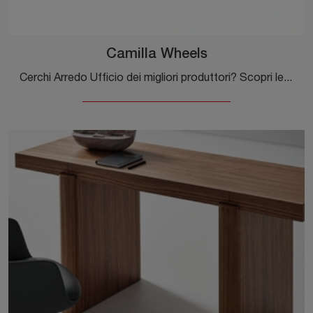
Camilla Wheels
Cerchi Arredo Ufficio dei migliori produttori? Scopri le diverse proposte di sedie operative in pelle, come il modello Camilla Wheels di Cattelan ...