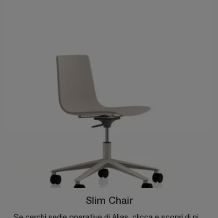
Slim Chair
Se cerchi sedie operative di Alias, clicca e scopri di più sul modello Slim Chair in tessuto per il tuo ufficio!