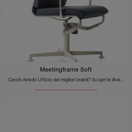
Meetingframe Soft
Cerchi Arredo Ufficio dei migliori brand? Scopri le diverse proposte di sedie operative in tessuto, come il modello Meetingframe Soft di Alias.