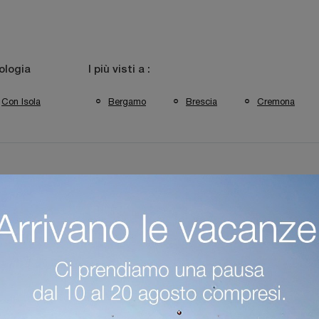
ologia
I più visti a :
Con Isola
Bergamo
Brescia
Cremona
gn Maistri Desenzano Del Garda
Cucine Design Maistri Bergamo