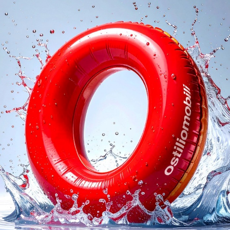
oghi
Richiedi 
Ho preso visione della
P