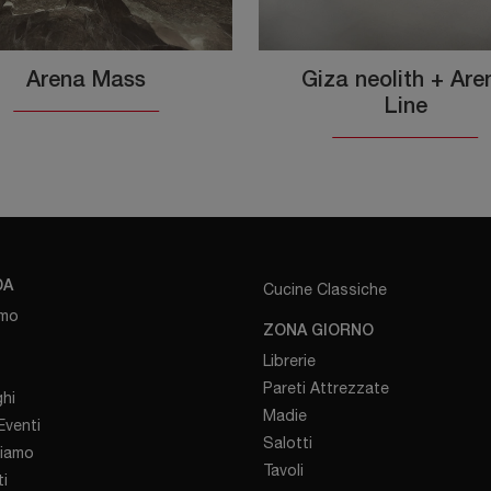
Arena Mass
Giza neolith + Are
Line
DA
Cucine Classiche
amo
ZONA GIORNO
Librerie
Pareti Attrezzate
hi
Madie
venti
Salotti
iamo
Tavoli
i