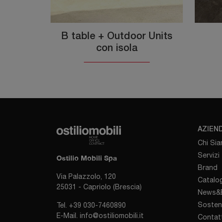
B table + Outdoor Units
con isola
AZIEN
Chi Si
Servizi
Ostilio Mobili Spa
Brand
Via Palazzolo, 120
Catalog
25031 - Capriolo (Brescia)
News&E
Sosten
Tel.
+39 030-7460890
E-Mail.
info@ostiliomobili.it
Contatt