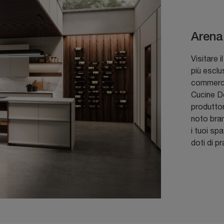
Arena
Visitare 
più esclu
commercio
Cucine De
produttor
noto bran
i tuoi sp
doti di pr