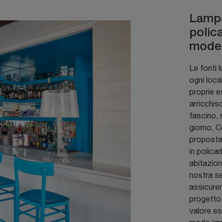
Lampa
polica
modell
Le fonti l
ogni loca
proprie e
arricchis
fascino, 
giorno. C
proposta
in polica
abitazion
nostra se
assicurer
progetto.
valore es