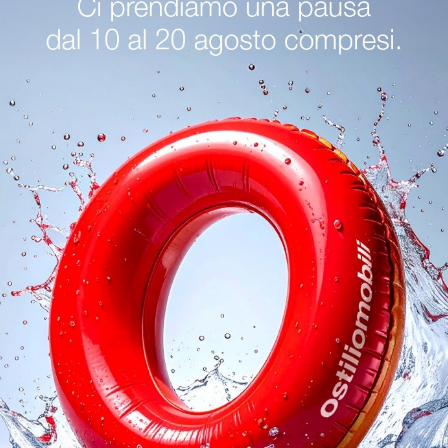
artell Verona
Illuminazione Kartell Desenzano Del Garda
Ill
oghi
Richiedi 