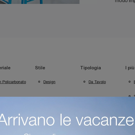
modo impo
riale
Stile
Tipologia
I più
n Policarbonato
Design
Da Tavolo