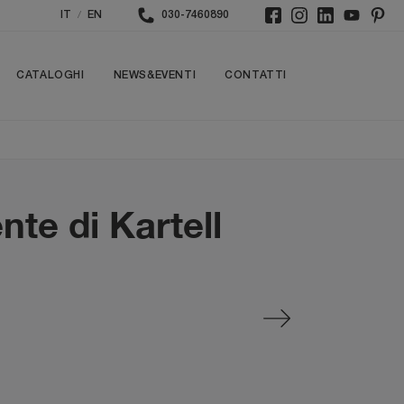
/
IT
EN
030-7460890
CATALOGHI
NEWS&EVENTI
CONTATTI
te di Kartell