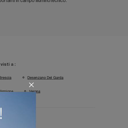
rtanti in campo illuminotecnico.
 visti a :
Brescia
Desenzano Del Garda
Sirmione
Verona