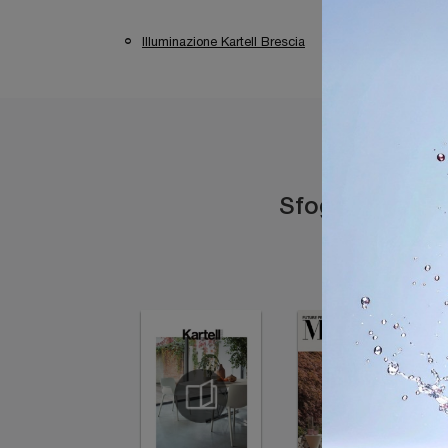
Illuminazione Kartell Brescia
Illuminazione K
Sfoglia i catal