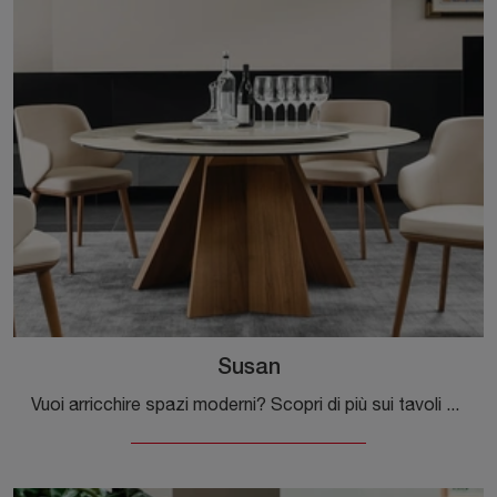
Susan
Vuoi arricchire spazi moderni? Scopri di più sui tavoli moderni fissi: il modello da pranzo Susan ti sta aspettando.