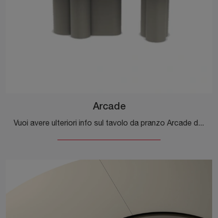
Arcade
Vuoi avere ulteriori info sul tavolo da pranzo Arcade di Ditre Italia? Clicca e scopri di più sui modelli fissi del marchio.