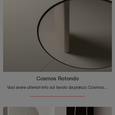
Cosmos Rotondo
Vuoi avere ulteriori info sul tavolo da pranzo Cosmos Rotondo di Ditre Italia? Clicca e ottieni informazioni sui modelli fissi della marca.