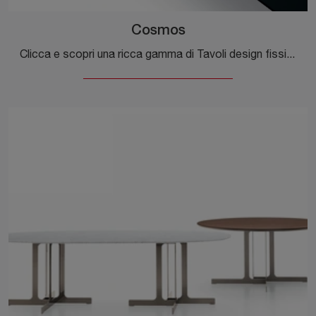
Cosmos
Clicca e scopri una ricca gamma di Tavoli design fissi da pranzo! Il modello Cosmos di Ditre Italia ti aspetta.