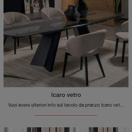
Icaro vetro
Vuoi avere ulteriori info sul tavolo da pranzo Icaro vetro di Calligaris? Clicca e scopri di più sui modelli allungabili dell'azienda.