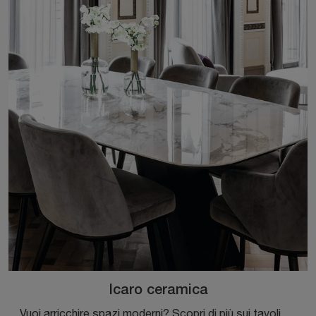
Icaro ceramica
Vuoi arricchire spazi moderni? Scopri di più sui tavoli moderni fissi: il modello da pranzo Icaro ceramica ti aspetta.