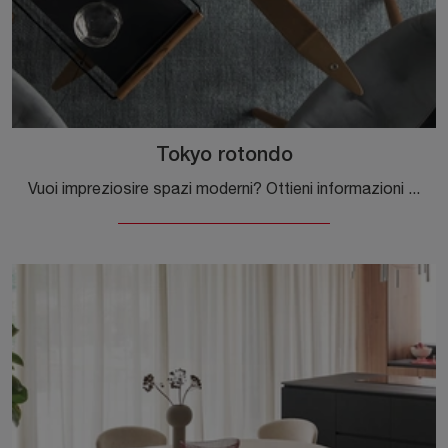
Tokyo rotondo
Vuoi impreziosire spazi moderni? Ottieni informazioni sui tavoli moderni fissi: il modello da pranzo Tokyo rotondo ti sta aspettando.