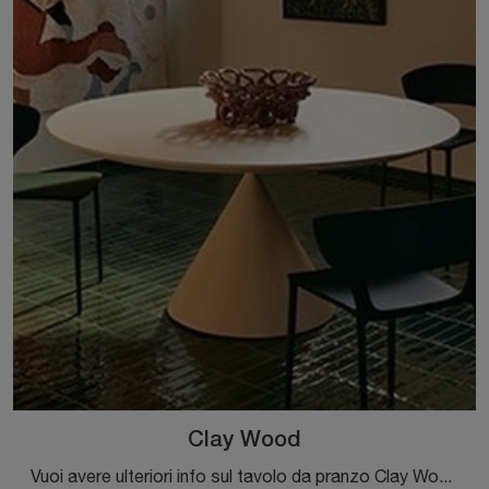
Clay Wood
Vuoi avere ulteriori info sul tavolo da pranzo Clay Wood di Desalto? Clicca e ottieni informazioni sui modelli fissi della marca.