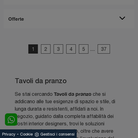
Offerte
1
2
3
4
5
....
37
Tavoli da pranzo
Tavoli
da pranzo
Se stai cercando
che si
addicano alle tue esigenze di spazio e stile, di
lunga durata e resistenti, affidati a noi. In
negozio, guidato dalla completa affabilità dei
nostri interior designers, trovi le soluzioni
arredative che stai cercando, oltre che avere
-
Privacy
Cookie
Gestisci i consensi