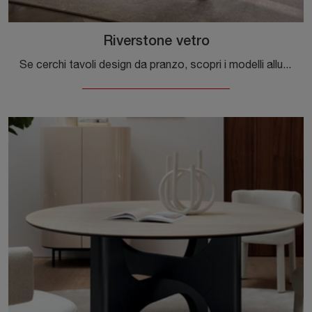
Riverstone vetro
Se cerchi tavoli design da pranzo, scopri i modelli allungabili di Calligaris: clicca e scopri il modello Riverstone vetro in vetro.