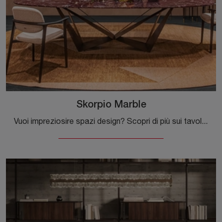
Skorpio Marble
Vuoi impreziosire spazi design? Scopri di più sui tavoli design fissi: il modello da pranzo Skorpio Marble ti aspetta.