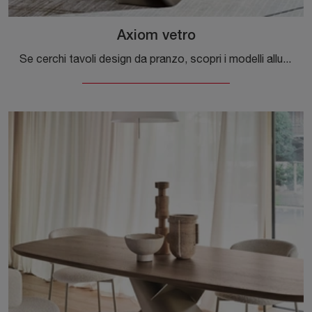
Axiom vetro
Se cerchi tavoli design da pranzo, scopri i modelli allungabili di Calligaris: clicca e scopri il modello Axiom vetro in vetro.