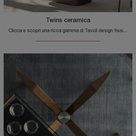
Twins ceramica
Clicca e scopri una ricca gamma di Tavoli design fissi da pranzo! Il modello Twins ceramica di Calligaris ti aspetta.