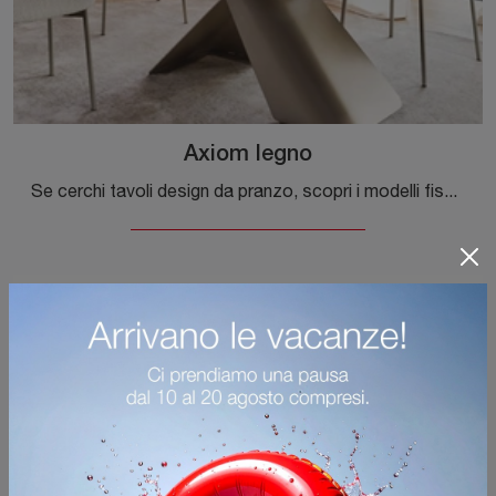
Axiom legno
Se cerchi tavoli design da pranzo, scopri i modelli fissi di Calligaris: clicca e scopri il modello Axiom legno in legno.