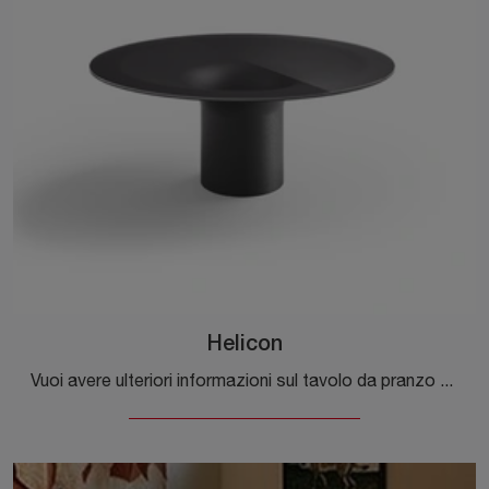
Helicon
Vuoi avere ulteriori informazioni sul tavolo da pranzo Helicon di Desalto? Clicca e ottieni informazioni sui modelli fissi della marca.