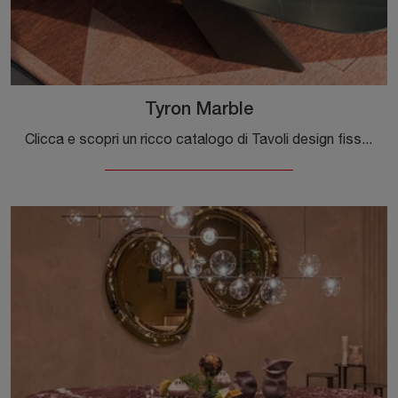
Tyron Marble
Clicca e scopri un ricco catalogo di Tavoli design fissi da pranzo! Il modello Tyron Marble di Cattelan Italia ti attende.