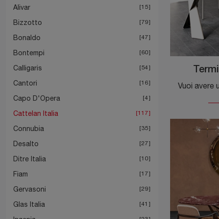
Alivar
15
Bizzotto
79
Bonaldo
47
Bontempi
60
Calligaris
54
Termi
Cantori
16
Capo D'Opera
4
Cattelan Italia
117
Connubia
35
Desalto
27
Ditre Italia
10
Fiam
17
Gervasoni
29
Glas Italia
41
23