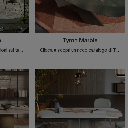
e
Tyron Marble
Vuoi avere ulteriori informazioni sul tavolo da pranzo Yoda Marble di Cattelan Italia? Clicca e scopri di più sui modelli fissi della marca.
Clicca e scopri un ricco catalogo di Tavoli design fissi da pranzo! Il modello Tyron Marble di Cattelan Italia ti attende.