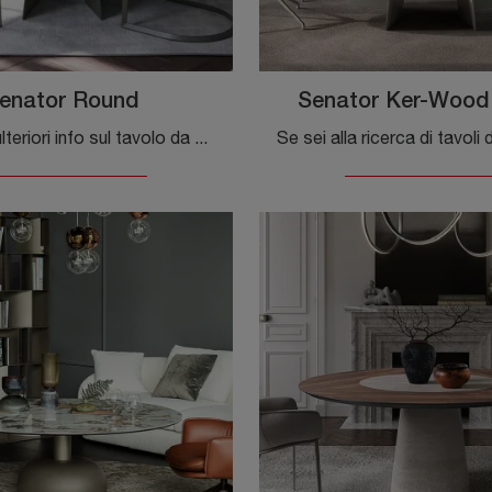
enator Round
Senator Ker-Wood
Vuoi avere ulteriori info sul tavolo da pranzo Senator Round di Cattelan Italia? Clicca e ottieni informazioni sui modelli fissi della firma.