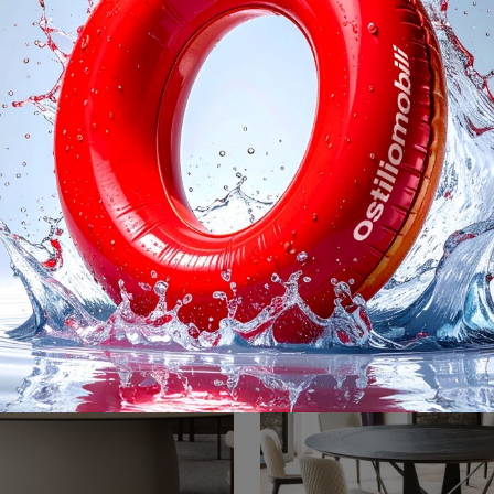
pelito Keramik
Papelito Gla
Se desideri tavoli design da pranzo, scopri i modelli fissi di Cattelan Italia: clicca e scopri il modello Papelito Keramik in ceramica.