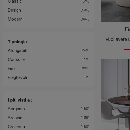
Classici
24
Design
434
Moderni
507
B
Tipologia
Allungabili
249
Consolle
19
Fissi
695
Pieghevoli
2
I più visti a :
Bergamo
480
Brescia
459
Cremona
480