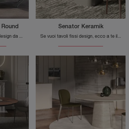
 Round
Senator Keramik
Se sei alla ricerca di tavoli design da pranzo, scopri i modelli fissi di Cattelan Italia: clicca e scopri il modello Senator Ker-Wood Round in ...
Se vuoi tavoli fissi design, ecco a te il modello da pranzo in ceramica Senator Keramik della marca Cattelan Italia.