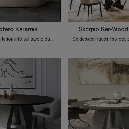
otero Keramik
Skorpio Ker-Wood
Vuoi avere ulteriori info sul tavolo da pranzo Botero Keramik di Cattelan Italia? Clicca e ottieni informazioni sui modelli fissi della firma.