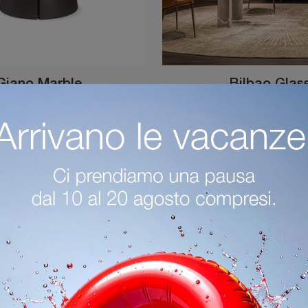
Giano Marble
Bilbao Glas
Vuoi completare spazi design? Scopri di più sui tavoli design fissi: il modello da pranzo Giano Marble ti sta aspettando.