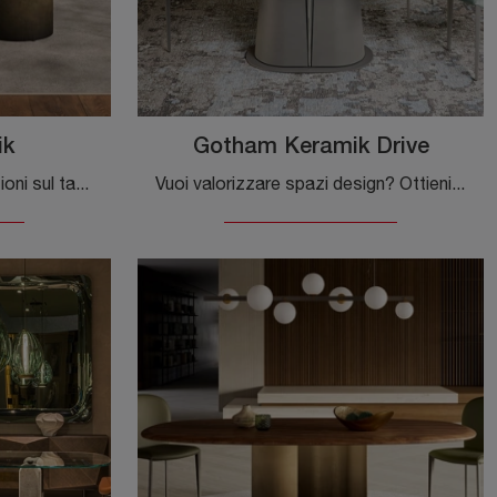
ik
Gotham Keramik Drive
Vuoi avere ulteriori informazioni sul tavolo da pranzo Papel Keramik di Cattelan Italia? Clicca e ottieni informazioni sui modelli fissi della marca.
Vuoi valorizzare spazi design? Ottieni informazioni sui tavoli design allungabili: il modello da pranzo Gotham Keramik Drive ti sta aspettando.