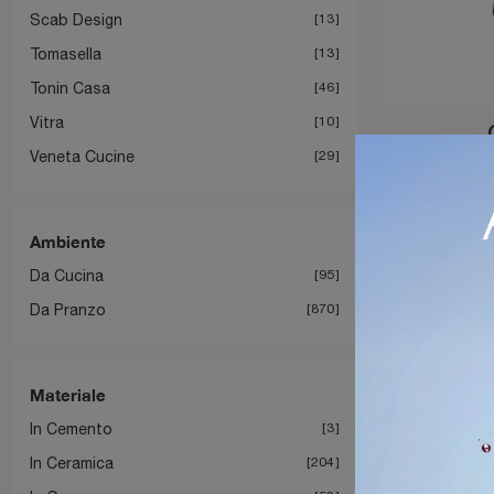
Scab Design
13
Tomasella
13
Tonin Casa
46
Vitra
10
Veneta Cucine
29
Ambiente
Da Cucina
95
Da Pranzo
870
Materiale
In Cemento
3
In Ceramica
204