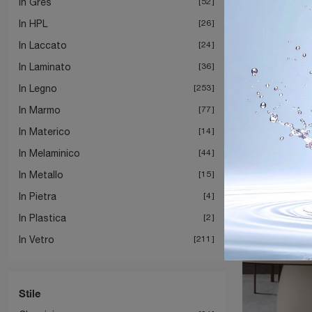
In Gres
52
In HPL
26
In Laccato
24
In Laminato
36
Pa
In Legno
253
In Marmo
77
In Materico
14
In Melaminico
44
In Metallo
15
In Pietra
4
In Plastica
2
In Vetro
211
Stile