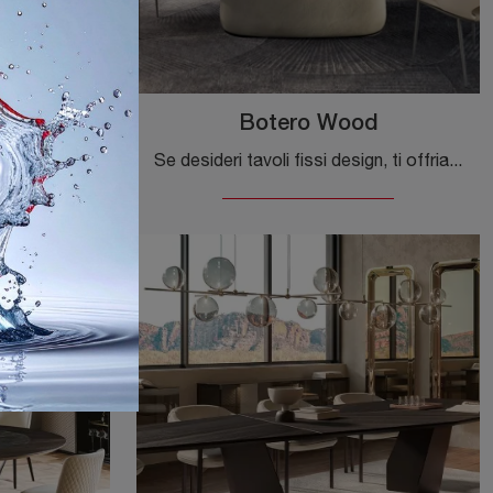
ss
Botero Wood
Vuoi avere ulteriori informazioni sul tavolo da pranzo Papelito Glass di Cattelan Italia? Clicca e scopri di più sui modelli fissi della firma.
Se desideri tavoli fissi design, ti offriamo il modello da pranzo in legno Botero Wood del brand Cattelan Italia.