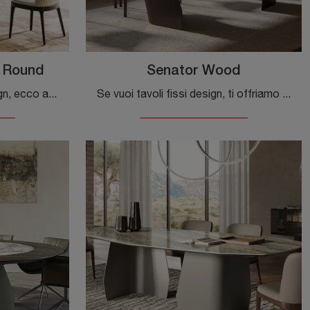
 Round
Senator Wood
Se desideri tavoli fissi design, ecco a te il modello da pranzo in ceramica Skorpio Ker-Wood Round del marchio Cattelan Italia.
Se vuoi tavoli fissi design, ti offriamo il modello da pranzo in legno Senator Wood dell'azienda Cattelan Italia.