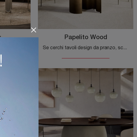
s
Papelito Wood
Vuoi valorizzare spazi design? Ottieni informazioni sui tavoli design fissi: il modello da pranzo Bilbao Glass ti sta aspettando.
Se cerchi tavoli design da pranzo, scopri i modelli fissi di Cattelan Italia: clicca e scopri il modello Papelito Wood in legno.