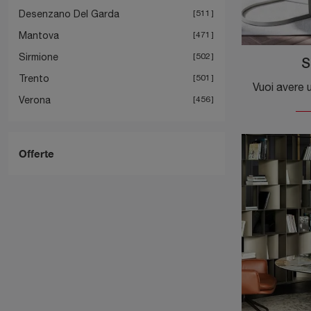
Desenzano Del Garda
511
Mantova
471
Sirmione
502
S
Trento
501
Verona
456
Offerte