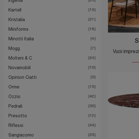
Ingenia
Kartell
15
Kristalia
21
Miniforms
18
Minotti Italia
4
S
Mogg
7
Molteni & C
24
Novamobili
10
Opinion Ciatti
5
Orme
15
Ozzio
42
Pedrali
30
Presotto
12
Riflessi
43
Sangiacomo
25