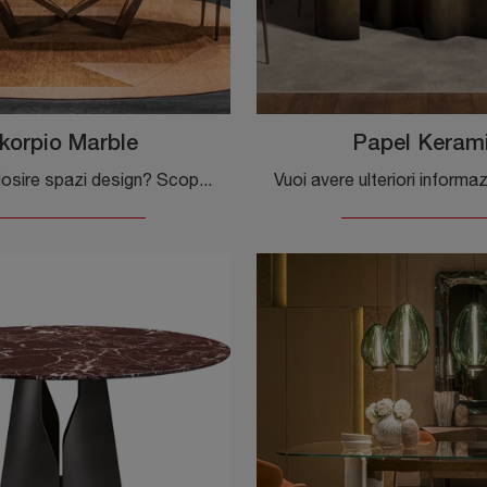
korpio Marble
Papel Keram
Vuoi impreziosire spazi design? Scopri di più sui tavoli design fissi: il modello da pranzo Skorpio Marble ti aspetta.