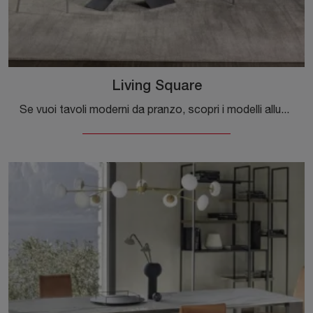
Living Square
Se vuoi tavoli moderni da pranzo, scopri i modelli allungabili di Riflessi: clicca e scopri il modello Living Square in ceramica.