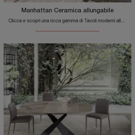
Manhattan Ceramica allungabile
Clicca e scopri una ricca gamma di Tavoli moderni allungabili da pranzo! Il modello Manhattan Ceramica allungabile di Riflessi ti aspetta.