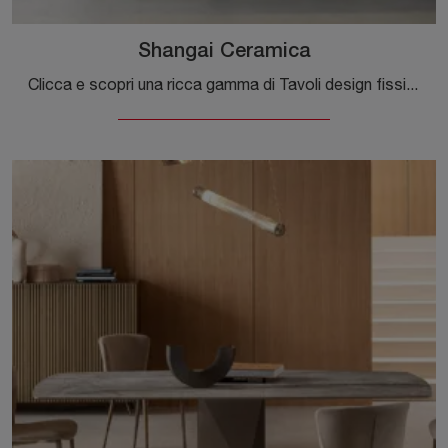
Shangai Ceramica
Clicca e scopri una ricca gamma di Tavoli design fissi da pranzo! Il modello Shangai Ceramica di Riflessi ti attende.