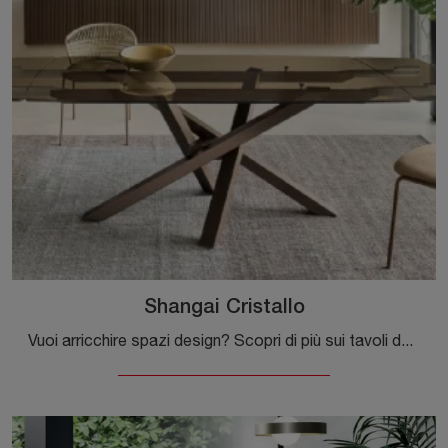
Shangai Cristallo
Vuoi arricchire spazi design? Scopri di più sui tavoli design allungabili: il modello da pranzo Shangai Cristallo ti aspetta.