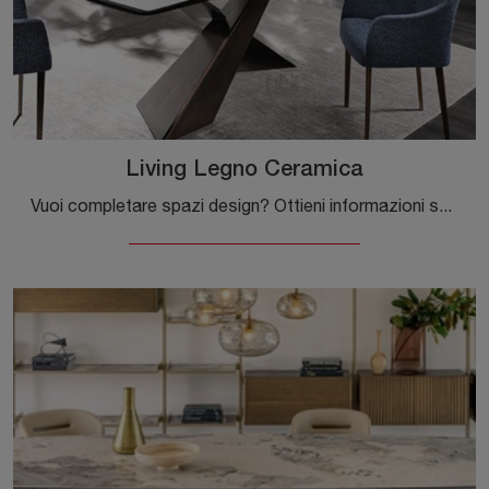
Living Legno Ceramica
Vuoi completare spazi design? Ottieni informazioni sui tavoli design fissi: il modello da pranzo Living Legno Ceramica ti attende.