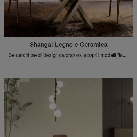
Shangai Legno e Ceramica
Se cerchi tavoli design da pranzo, scopri i modelli fissi di Riflessi: clicca e scopri il modello Shangai Legno e Ceramica in ceramica.