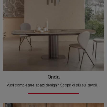
Onda
Vuoi completare spazi design? Scopri di più sui tavoli design allungabili: il modello da pranzo Onda ti sta aspettando.