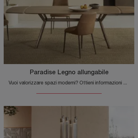
Paradise Legno allungabile
Vuoi valorizzare spazi moderni? Ottieni informazioni sui tavoli moderni allungabili: il modello da pranzo Paradise Legno allungabile ti attende.