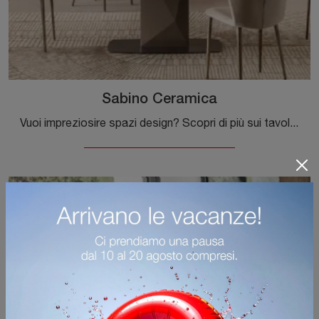
Sabino Ceramica
Vuoi impreziosire spazi design? Scopri di più sui tavoli design fissi: il modello da pranzo Sabino Ceramica ti aspetta.