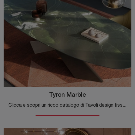
Tyron Marble
Clicca e scopri un ricco catalogo di Tavoli design fissi da pranzo! Il modello Tyron Marble di Cattelan Italia ti attende.