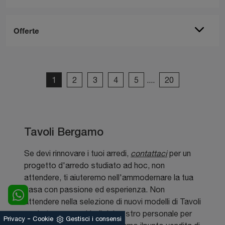
Offerte
1
2
3
4
5
....
20
Tavoli Bergamo
Se devi rinnovare i tuoi arredi,
contattaci
per un
progetto d'arredo studiato ad hoc, non
attendere, ti aiuteremo nell'ammodernare la tua
casa con passione ed esperienza. Non
attendere nella selezione di nuovi modelli di Tavoli
per la tua casa, chiedi del nostro personale per
-
Privacy
Cookie
Gestisci i consensi