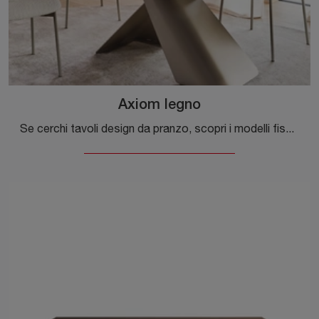
Axiom legno
Se cerchi tavoli design da pranzo, scopri i modelli fissi di Calligaris: clicca e scopri il modello Axiom legno in legno.