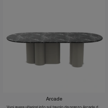
Arcade
Vuoi avere ulteriori info sul tavolo da pranzo Arcade di Ditre Italia? Clicca e scopri di più sui modelli fissi del marchio.