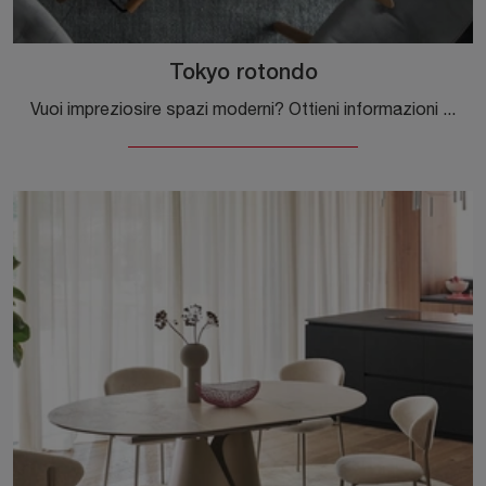
Tokyo rotondo
Vuoi impreziosire spazi moderni? Ottieni informazioni sui tavoli moderni fissi: il modello da pranzo Tokyo rotondo ti sta aspettando.