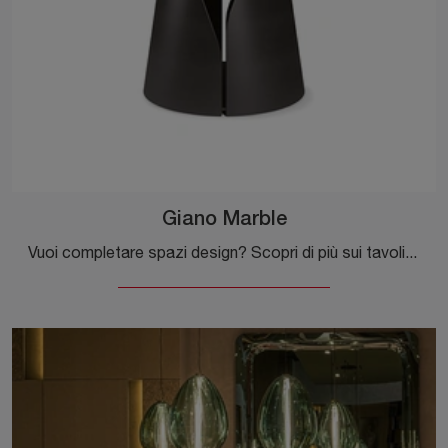
Giano Marble
Vuoi completare spazi design? Scopri di più sui tavoli design fissi: il modello da pranzo Giano Marble ti sta aspettando.