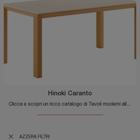
Hinoki Caranto
Clicca e scopri un ricco catalogo di Tavoli moderni allungabili da cucina! Il modello Hinoki Caranto di Veneta Cucine ti attende.
AZZERA FILTRI