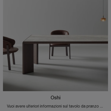
Oshi
Vuoi avere ulteriori informazioni sul tavolo da pranzo Oshi di Bonaldo? Clicca e scopri di più sui modelli fissi del brand.