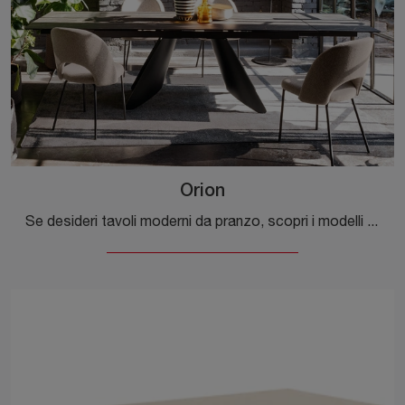
Orion
Se desideri tavoli moderni da pranzo, scopri i modelli allungabili di Connubia: clicca e scopri il modello Orion in ceramica.