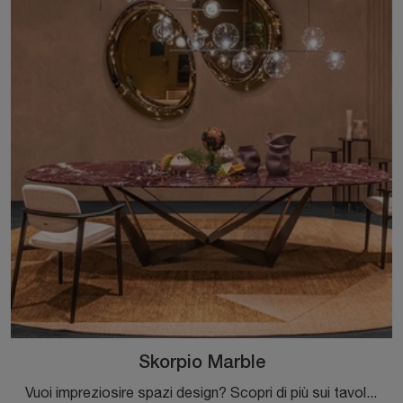
Skorpio Marble
Vuoi impreziosire spazi design? Scopri di più sui tavoli design fissi: il modello da pranzo Skorpio Marble ti aspetta.