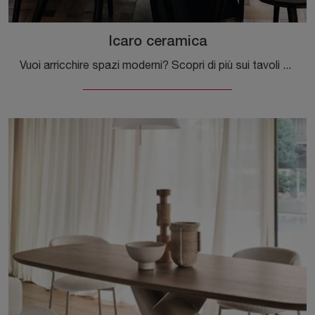
Icaro ceramica
Vuoi arricchire spazi moderni? Scopri di più sui tavoli moderni fissi: il modello da pranzo Icaro ceramica ti aspetta.