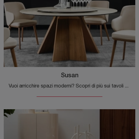
Susan
Vuoi arricchire spazi moderni? Scopri di più sui tavoli moderni fissi: il modello da pranzo Susan ti sta aspettando.