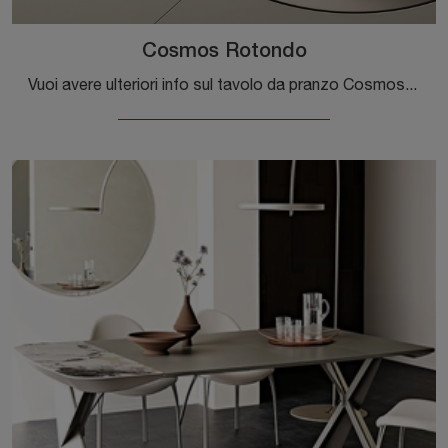
Cosmos Rotondo
Vuoi avere ulteriori info sul tavolo da pranzo Cosmos Rotondo di Ditre Italia? Clicca e ottieni informazioni sui modelli fissi della marca.