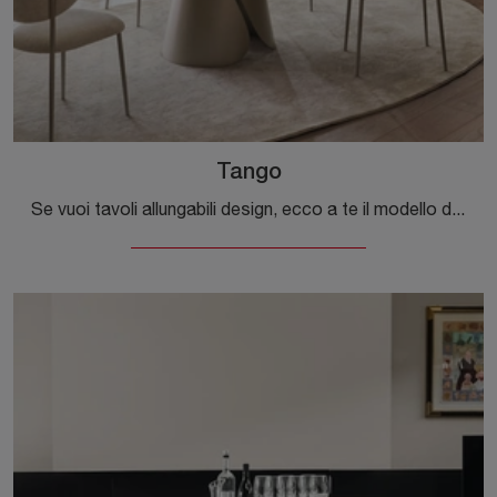
Tango
Se vuoi tavoli allungabili design, ecco a te il modello da pranzo in ceramica Tango del brand Calligaris.