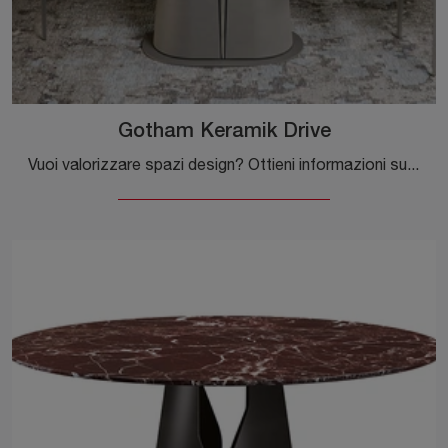
Gotham Keramik Drive
Vuoi valorizzare spazi design? Ottieni informazioni sui tavoli design allungabili: il modello da pranzo Gotham Keramik Drive ti sta aspettando.