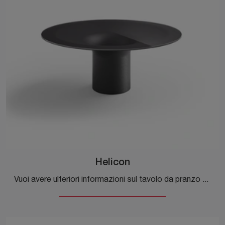
Helicon
Vuoi avere ulteriori informazioni sul tavolo da pranzo Helicon di Desalto? Clicca e ottieni informazioni sui modelli fissi della marca.