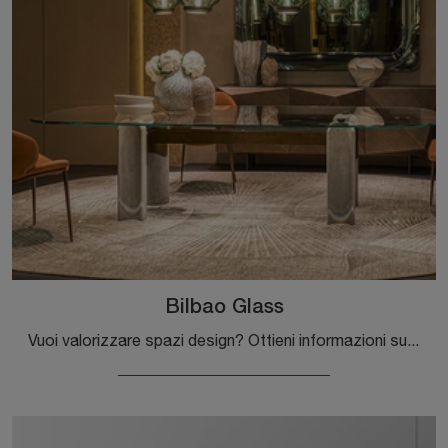
Bilbao Glass
Vuoi valorizzare spazi design? Ottieni informazioni sui tavoli design fissi: il modello da pranzo Bilbao Glass ti sta aspettando.