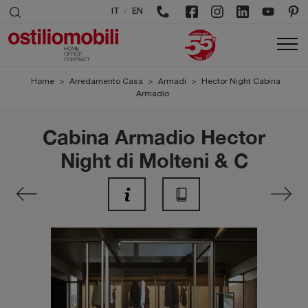
/
IT
EN
Home
>
Arredamento Casa
>
Armadi
>
Hector Night Cabina
Armadio
Cabina Armadio Hector
Night di Molteni & C