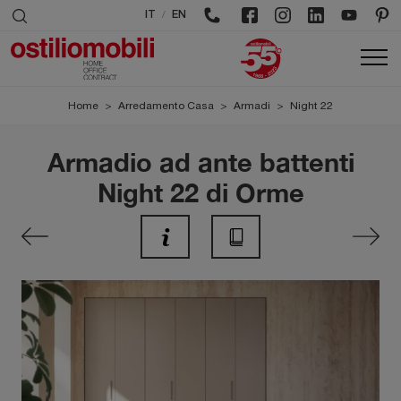
/
IT
EN
Home
>
Arredamento Casa
>
Armadi
>
Night 22
Armadio ad ante battenti
Night 22 di Orme