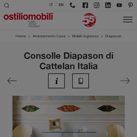
/
IT
EN
Home
>
Arredamento Casa
>
Mobili ingresso
>
Diapason
Consolle Diapason di
Cattelan Italia