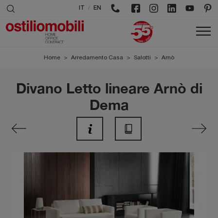
/
IT
EN
Home
>
Arredamento Casa
>
Salotti
>
Arnò
Divano Letto lineare Arnò di
Dema