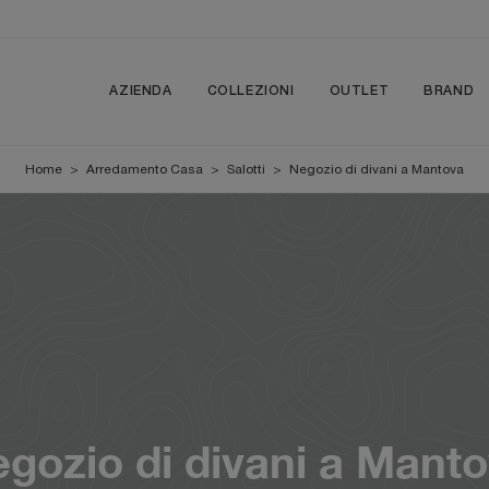
AZIENDA
COLLEZIONI
OUTLET
BRAND
Home
>
Arredamento Casa
>
Salotti
>
Negozio di divani a Mantova
gozio di divani a Mant