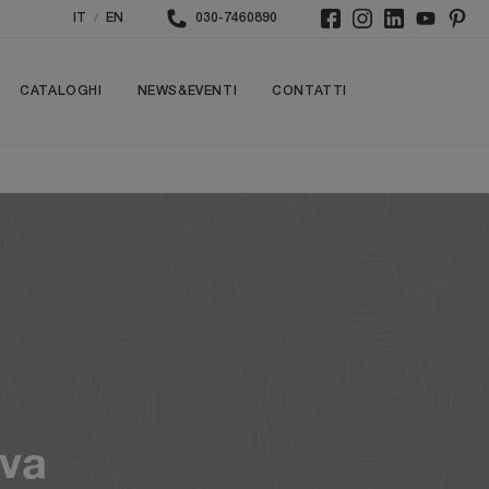
/
IT
EN
030-7460890
CATALOGHI
NEWS&EVENTI
CONTATTI
ova