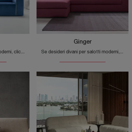
Ginger
Se vuoi divani per salotti moderni, clicca e leggi di più sul modello Wally in tessuto della marca Felis.
Se desideri divani per salotti moderni, clicca e leggi di più sul modello Ginger in tessuto del brand Felis.