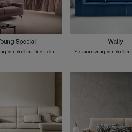
Young Special
Wally
Se vuoi divani per salotti moderni, clicca e leggi di più sul modello Young Special in tessuto della firma Samoa.