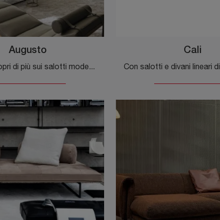
Augusto
Cali
Clicca e scopri di più sui salotti moderni di Molteni & C! Molteplici modelli di divani, come Augusto, ti attendono.