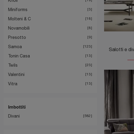
Knoll
Miniforms
3
Molteni & C
18
Novamobili
8
Presotto
9
Samoa
123
Tonin Casa
13
Twils
23
Valentini
13
Vitra
13
Imbottiti
Divani
582