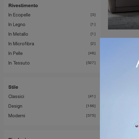
Rivestimento
In Ecopelle
3
In Legno
1
In Metallo
1
In Microfibra
2
In Pelle
48
In Tessuto
527
Stile
Classici
41
Design
166
Moderni
375