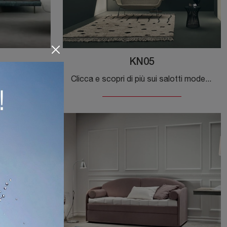
KN05
Clicca e scopri di più sui salotti design di Samoa! Differenti modelli di divani, come Ares, ti aspettano.
Clicca e scopri di più sui salotti moderni di Knoll! Vari modelli di divani, come KN05, ti aspettano.