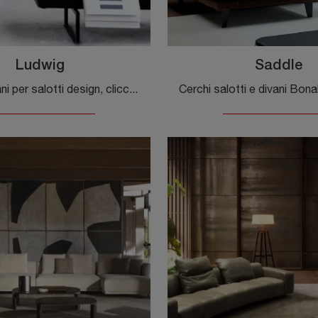
Ludwig
Saddle
Se vuoi divani per salotti design, clicca e leggi di più sul modello Ludwig in tessuto dell'azienda Desirèe.