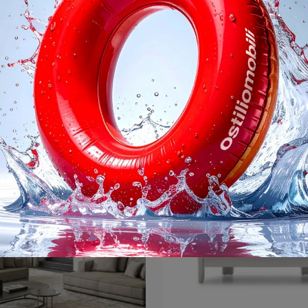
San Martino
Efron
Cerchi salotti e divani Presotto in tessuto? Clicca e scopri di più sul modello San Martino per spazi moderni.