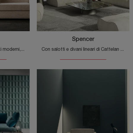
Spencer
Se desideri divani per salotti moderni, clicca e leggi di più sul modello Below in tessuto del marchio Samoa.
Con salotti e divani lineari di Cattelan Italia come il modello Spencer in tessuto, potrai completare il tuo progetto d'arredo.