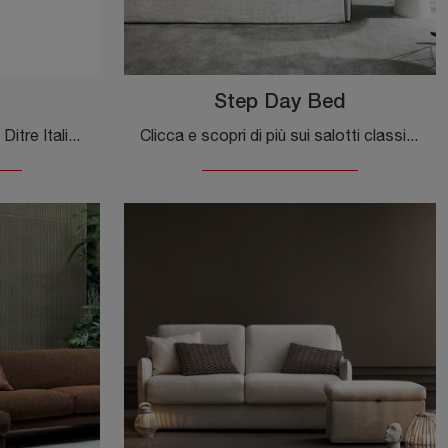
Step Day Bed
Con salotti e divani lineari di Ditre Italia come il modello Cali in tessuto, potrai ultimare il tuo progetto d'arredo.
Clicca e scopri di più sui salotti classici di Flexteam! Diversi modelli di divani, come Step Day Bed, ti attendono.