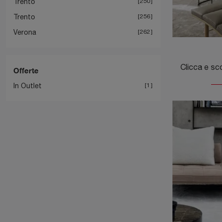
Trento
250
Trento
256
Verona
262
Offerte
In Outlet
1