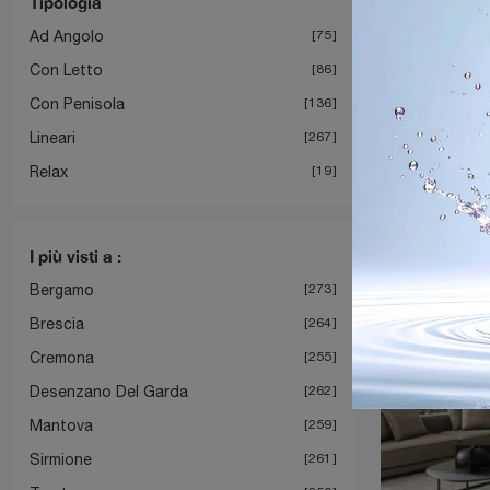
Tipologia
Ad Angolo
75
Con Letto
86
Con Penisola
136
Lineari
267
Relax
19
I più visti a :
Bergamo
273
Brescia
264
Cremona
255
Desenzano Del Garda
262
Mantova
259
Sirmione
261