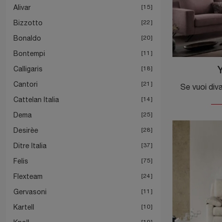
Alivar
15
Bizzotto
22
Bonaldo
20
Bontempi
11
Calligaris
18
Cantori
21
Cattelan Italia
14
Dema
25
Desirèe
28
Ditre Italia
37
Felis
75
Flexteam
24
Gervasoni
11
Kartell
10
19