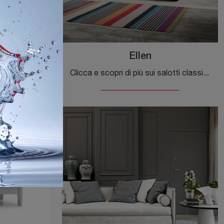
Ellen
Con salotti e divani con letto di Felis come il modello Efron in tessuto, potrai completare il tuo progetto d'arredo.
Clicca e scopri di più sui salotti classici di Felis! Vari modelli di divani, come Ellen, ti attendono.