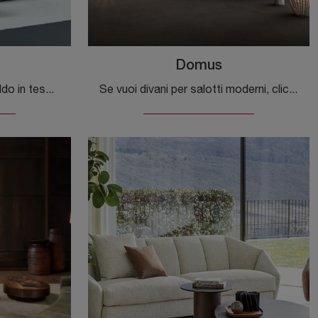
Domus
Cerchi salotti e divani Bonaldo in tessuto? Clicca e scopri di più sul modello Saddle per spazi moderni.
Se vuoi divani per salotti moderni, clicca e leggi di più sul modello Domus in tessuto del brand Samoa.