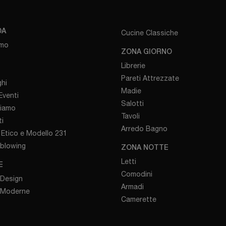
DA
Cucine Classiche
amo
ZONA GIORNO
Librerie
Pareti Attrezzate
hi
Madie
venti
Salotti
iamo
Tavoli
i
Arredo Bagno
Etico e Modello 231
eblowing
ZONA NOTTE
Letti
E
Comodini
 Design
Armadi
 Moderne
Camerette