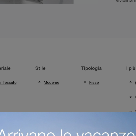
vivibilità
riale
Stile
Tipologia
I più
n Tessuto
Moderne
Fisse