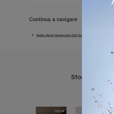
Continua a navigare
Sedie Alivar Desenzano Del Garda
Sedie Al
Sfoglia i catal