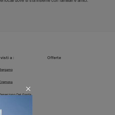
 nei locali dove si sta insieme con familiari e amici.
 visti a :
Offerte
Bergamo
Cremona
Desenzano Del Garda
Sirmione