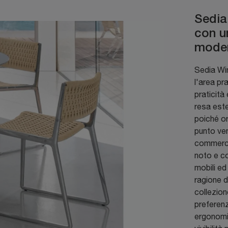
Sedia 
con un
mode
Sedia Win
l'area pr
praticità
resa este
poiché or
punto ven
commerci
noto e co
mobili ed
ragione d
collezion
preferen
ergonomic