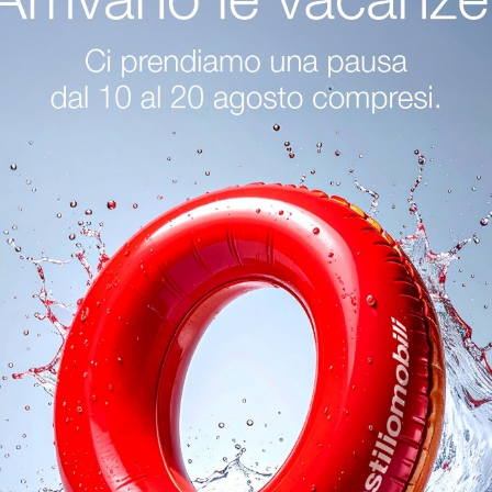
ivar Bergamo
Sedie Alivar Cremona
Sedie Alivar Sirmione
oghi
Richiedi 