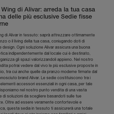
Wing di Alivar: arreda la tua casa
a delle più esclusive Sedie fisse
rne
g di Alivar in tessuto: saprà attrezzare ottimamente
anzo o il living della tua casa, coniugando doti di
 e design. Ogni soluzione Alivar assicura una buona
tica indipendentemente dal locale cui è destinato,
ganizza gli spazi valorizzandoli appieno. Nel nostro
dita potrai vedere dal vivo le più esclusive proposte in
o, tra cui anche quelle da pranzo moderne firmate dal
nosciuto brand Alivar. Le sedie costituiscono tra i
 elementi accessori essenziali in ogni casa, per tale
isponiamo nel nostro punto vendita di una vasta
e di soluzioni da scegliere basandoti sulle tue
ze. Oltre ad essere veramente confortevole e
a, questa sedia in tessuto ti assicurerà una totale