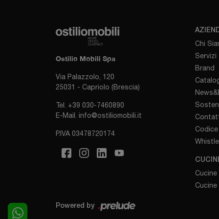
AZIEN
Chi Si
Servizi
Ostilio Mobili Spa
Brand
Via Palazzolo, 120
Catalog
25031 - Capriolo (Brescia)
News&E
Sosten
Tel.
+39 030-7460890
E-Mail.
info@ostiliomobili.it
Contatt
Codice 
P.IVA 03478720174
Whistl
CUCIN
Cucine
Cucine
Powered by