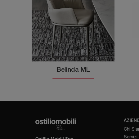
Belinda ML
AZIEN
Chi Si
Servizi
Ostilio Mobili Spa