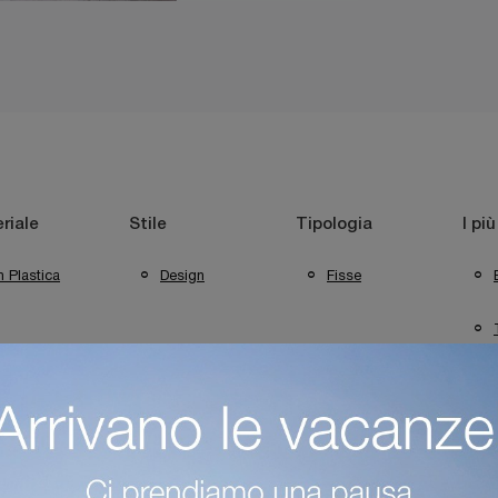
riale
Stile
Tipologia
I più
n Plastica
Design
Fisse