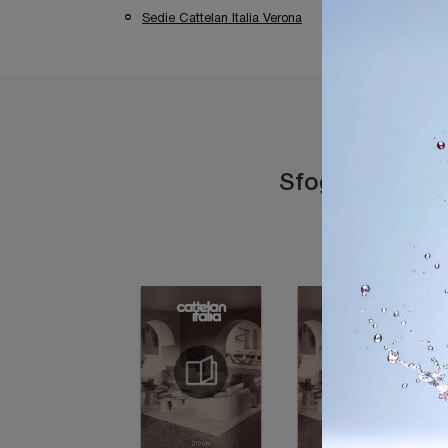
Sedie Cattelan Italia Verona
Sedie Cattelan I
Sfoglia i catal