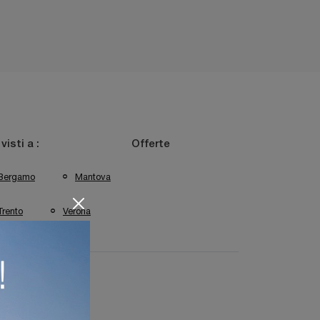
 visti a :
Offerte
Bergamo
Mantova
Trento
Verona