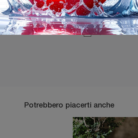
Ho preso visione della
P
Potrebbero piacerti anche