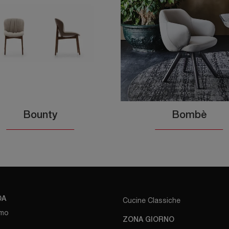
Bounty
Bombè
DA
Cucine Classiche
amo
ZONA GIORNO