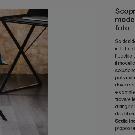
Scopri
model
foto 
Se desid
in foto è
l'occhio 
il model
soluzion
potrai ul
dove ci s
e comple
trovare le
dining n
da abbinar
Sedia Ind
proposte