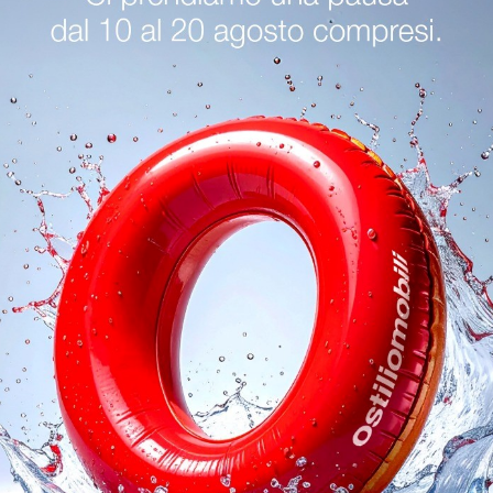
talia Trento
Sedie Cattelan Italia Mantova
Sedie Cattelan I
oghi
Richiedi 