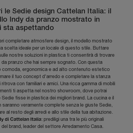
 le Sedie design Cattelan Italia: il
lo Indy da pranzo mostrato in
ti sta aspettando
eri completare atmosfere design, il modello mostrato
 la scelta ideale per un locale di questo stile. Buttare
sulle nostre soluzioni in plastica ti consentirà di trovare
lo da pranzo che hai sempre sognato. Con questa
e comoda, ergonomica e ad alto contenuto estetico
timare il tuo concept d'arredo e completare la stanza
i ritrova con familiari e amici. Una ricca gamma di mobili
menti ti aspetta nel nostro showroom, dove potrai
 Sedie fisse in plastica dei migliori brand. La cucina e il
on saranno veramente complete senza le giuste Sedie,
e al resto degli arredi e allo stile della tua abitazione.
y di Cattelan Italia
: prediligi una tra le più originali
 del brand, leader del settore Arredamento Casa.