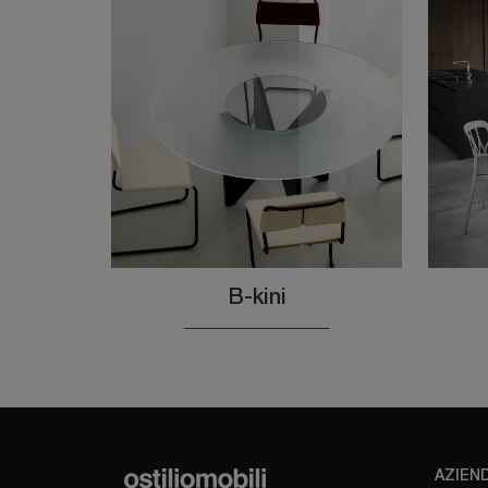
B-kini
AZIEN