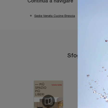
Continua a navigare
Sedie Veneta Cucine Brescia
Sedie Veneta
Sfoglia i catal