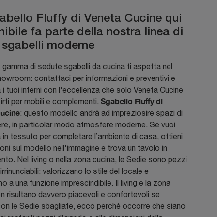
abello Fluffy di Veneta Cucine qui
ibile fa parte della nostra linea di
 sgabelli moderne
gamma di sedute sgabelli da cucina ti aspetta nel
owroom: contattaci per informazioni e preventivi e
 i tuoi interni con l'eccellenza che solo Veneta Cucine
Sgabello Fluffy di
irti per mobili e complementi.
ucine
: questo modello andrà ad impreziosire spazi di
ere, in particolar modo atmosfere moderne. Se vuoi
 in tessuto per completare l’ambiente di casa, ottieni
oni sul modello nell'immagine e trova un tavolo in
to. Nel living o nella zona cucina, le Sedie sono pezzi
irrinunciabili: valorizzano lo stile del locale e
o a una funzione imprescindibile. Il living e la zona
n risultano davvero piacevoli e confortevoli se
con le Sedie sbagliate, ecco perché occorre che siano