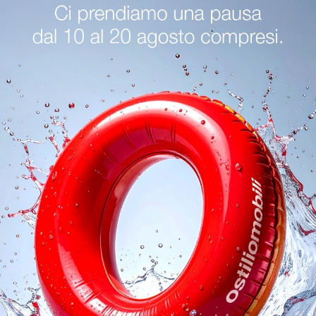
 Cucine Verona
Sedie Veneta Cucine Mantova
Sedie Veneta
oghi
Richiedi 