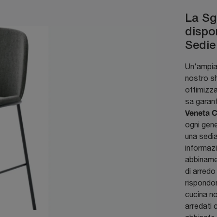
La Sg
dispon
Sedie
Un'ampia 
nostro sh
ottimizza
sa garant
Veneta C
ogni gen
una sedia
informazi
abbinamen
di arredo 
rispondon
cucina no
arredati 