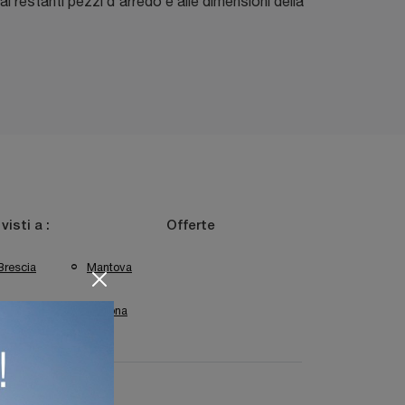
ai restanti pezzi d'arredo e alle dimensioni della
 visti a :
Offerte
Brescia
Mantova
Sirmione
Verona