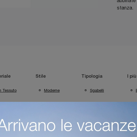
abbinate 
stanza.
riale
Stile
Tipologia
I più
n Tessuto
Moderne
Sgabelli