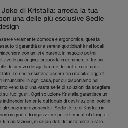
Joko di Kristalia: arreda la tua
con una delle più esclusive Sedie
design
 essere veramente comoda e ergonomica, questa
tessuto ti garantirà una serena quotidianità nei locali
hiacchiera con amici e parenti. In negozio potrai
l vivo le più originali proposte in commercio, tra cui
lle da pranzo design firmate dal noto e rinomato
stalia. Le sedie risultano essere tra i mobili e oggetti
 irrinunciabili in ogni casa, per cui disponiamo nel
nto vendita di una vasta serie di soluzioni da scegliere
 sui tuoi gusti. Ogni soluzione Kristalia garantisce un
le indipendentemente dal locale di destinazione, poiché
 gli spazi impreziosendoli. Sedia Joko di Kristalia in
sarà in grado di organizzare perfettamente il dining o il
la tua abitazione, mixando doti di funzionalità e stile.