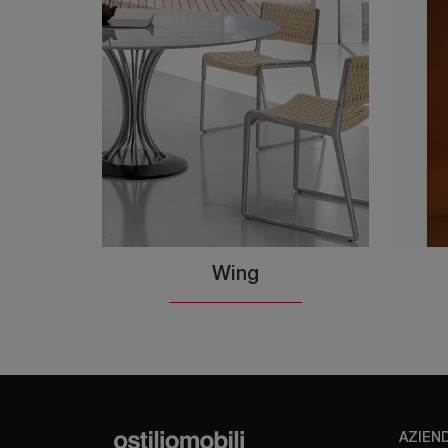
Wing
AZIEN