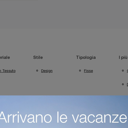
riale
Stile
Tipologia
I più
n Tessuto
Design
Fisse