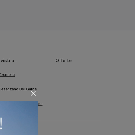
 visti a :
Offerte
Cremona
Desenzano Del Garda
Sirmione
Verona