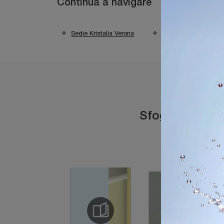
Continua a navigare
Sedie Kristalia Verona
Sedie Kristalia Dese
Sfoglia i catal