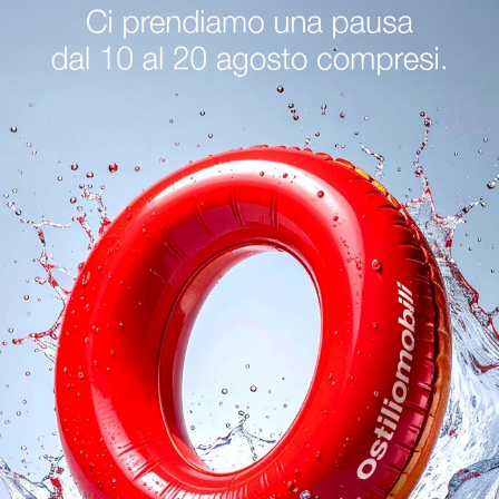
nzano Del Garda
Sedie Kristalia Cremona
Sedie Kristalia Si
oghi
Richiedi 