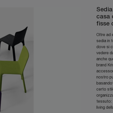
Sedia 
casa 
fisse 
Oltre ad
sedia in 
dove si c
vedere da
anche que
brand Kri
accessori
nostro pu
basandoti
certo sti
organizza
tessuto: 
living del