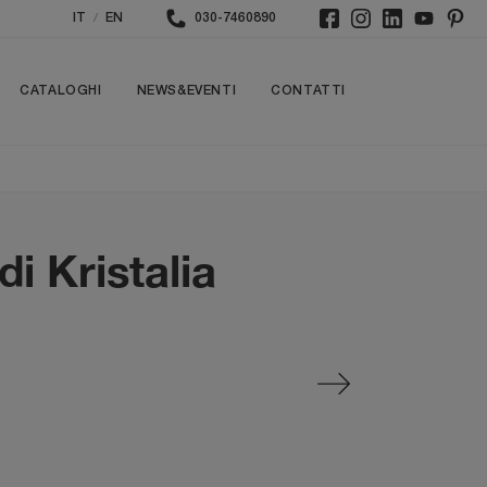
/
IT
EN
030-7460890
CATALOGHI
NEWS&EVENTI
CONTATTI
i Kristalia