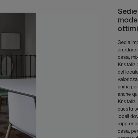
Sedie 
model
ottimi
Sedia imp
arredare 
casa, mix
Kristalia
dal local
valorizza
prima per
anche qu
Kristali
questa se
locali do
rappresen
casa, pe