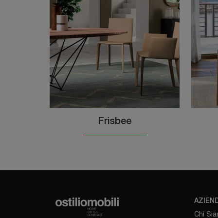
Frisbee
AZIEN
Chi Si