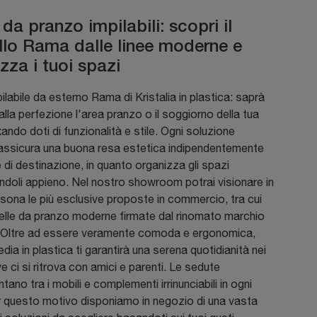
da pranzo impilabili: scopri il
lo Rama dalle linee moderne e
zza i tuoi spazi
ilabile da esterno Rama di Kristalia in plastica: saprà
alla perfezione l'area pranzo o il soggiorno della tua
ando doti di funzionalità e stile. Ogni soluzione
 assicura una buona resa estetica indipendentemente
e di destinazione, in quanto organizza gli spazi
ndoli appieno. Nel nostro showroom potrai visionare in
sona le più esclusive proposte in commercio, tra cui
elle da pranzo moderne firmate dal rinomato marchio
a. Oltre ad essere veramente comoda e ergonomica,
dia in plastica ti garantirà una serena quotidianità nei
ve ci si ritrova con amici e parenti. Le sedute
tano tra i mobili e complementi irrinunciabili in ogni
r questo motivo disponiamo in negozio di una vasta