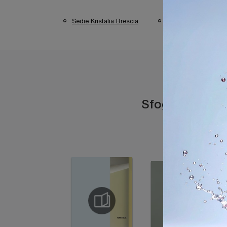
Sedie Kristalia Brescia
Sedie Kristalia Man
Sfoglia i catal