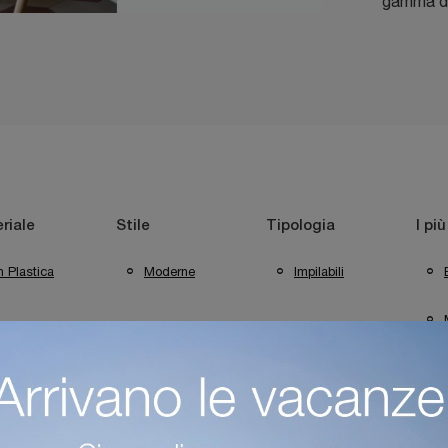
gamma di 
riale
Stile
Tipologia
I più
n Plastica
Moderne
Impilabili