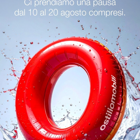
tova
Sedie Kristalia Cremona
Sedie Kristalia Sirmione
oghi
Richiedi 