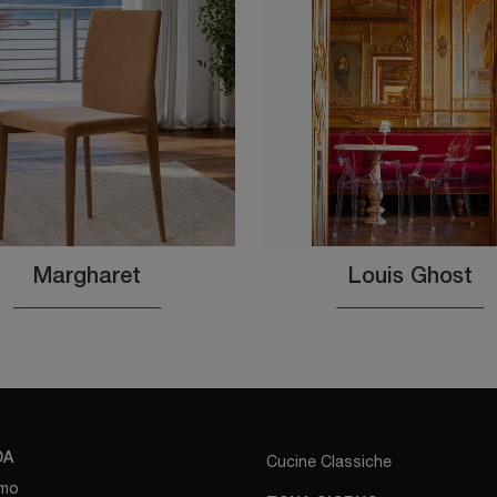
Margharet
Louis Ghost
DA
Cucine Classiche
amo