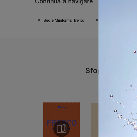
Continua a navigare
Sedie Miniforms Trento
Sedie Miniforms De
Sfoglia i catal