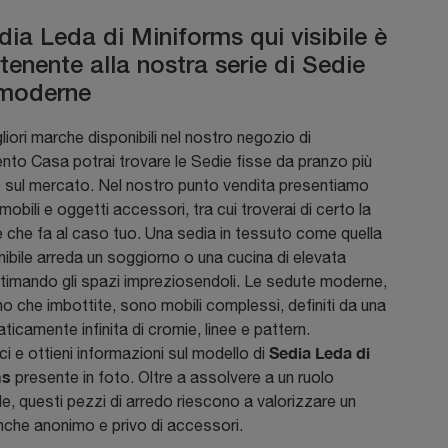
dia Leda di Miniforms qui visibile è
tenente alla nostra serie di Sedie
 moderne
gliori marche disponibili nel nostro negozio di
to Casa potrai trovare le Sedie fisse da pranzo più
e sul mercato. Nel nostro punto vendita presentiamo
 mobili e oggetti accessori, tra cui troverai di certo la
 che fa al caso tuo. Una sedia in tessuto come quella
nibile arreda un soggiorno o una cucina di elevata
ultimando gli spazi impreziosendoli. Le sedute moderne,
gno che imbottite, sono mobili complessi, definiti da una
aticamente infinita di cromie, linee e pattern.
Sedia Leda di
i e ottieni informazioni sul modello di
ms
presente in foto. Oltre a assolvere a un ruolo
e, questi pezzi di arredo riescono a valorizzare un
nche anonimo e privo di accessori.