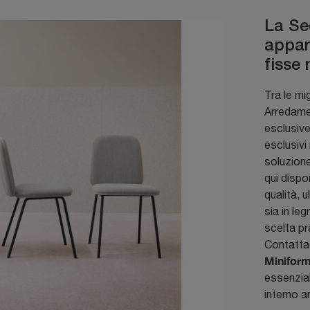
La Se
appar
fisse
Tra le mi
Arredamen
esclusiv
esclusivi
soluzione
qui dispo
qualità, 
sia in le
scelta pr
Contattac
Minifor
essenzial
interno a