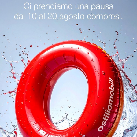
senzano Del Garda
Sedie Miniforms Bergamo
Sedie Minifor
oghi
Richiedi 