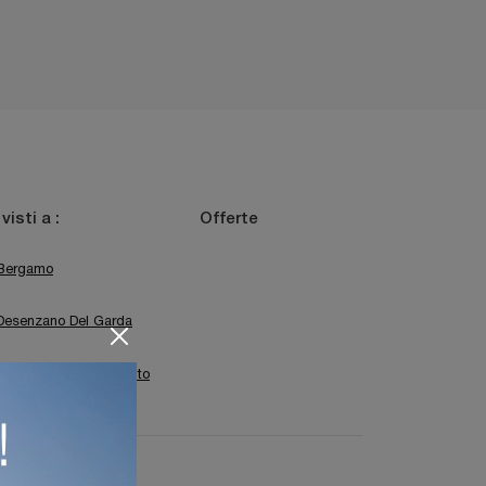
 visti a :
Offerte
Bergamo
Desenzano Del Garda
Sirmione
Trento