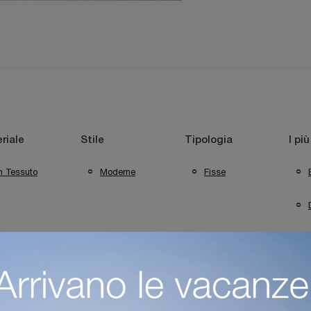
riale
Stile
Tipologia
I più
n Tessuto
Moderne
Fisse