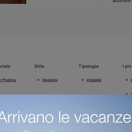
abbinate 
riale
Stile
Tipologia
I più
n Plastica
Moderne
Impilabili