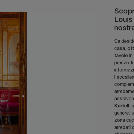
Scopr
Louis 
nostra
Se deside
casa, ott
tavolo in
pranzo t
informazi
l'eccelle
complemen
arredamen
assolvono
Kartell
: 
genere, 
zona cuci
arredati