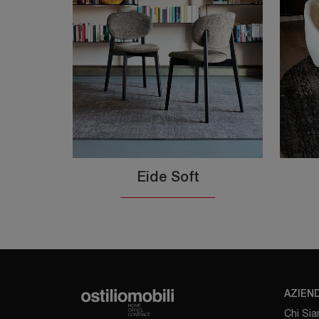
Eide Soft
AZIEN
Chi Si