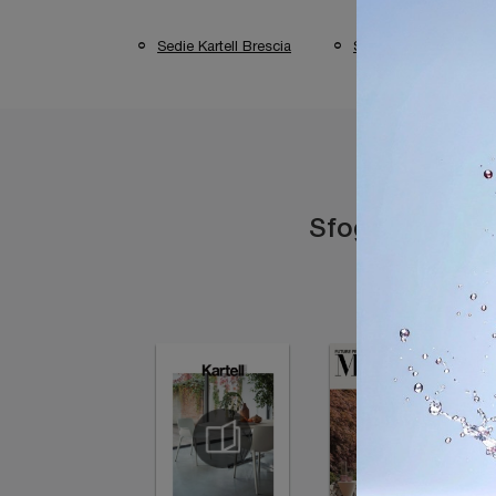
Sedie Kartell Brescia
Sedie Kartell Verona
Sfoglia i catal