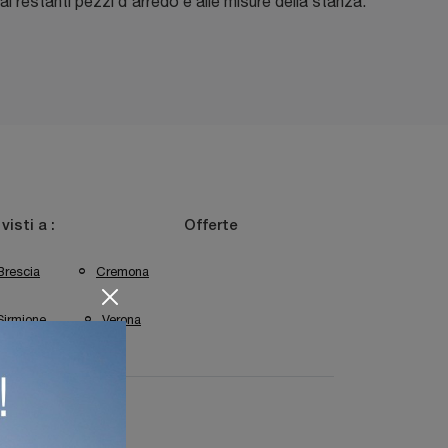
ai restanti pezzi d'arredo e alle misure della stanza.
 visti a :
Offerte
Brescia
Cremona
Sirmione
Verona