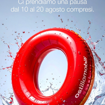
Sedie Kartell Cremona
Sedie Kartell Sirmione
oghi
Richiedi 