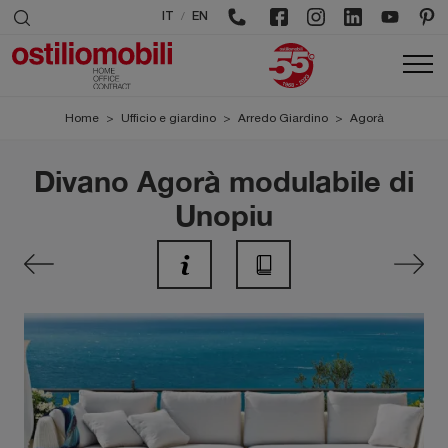
/
IT
EN
Home
>
Ufficio e giardino
>
Arredo Giardino
>
Agorà
Divano Agorà modulabile di
Unopiu