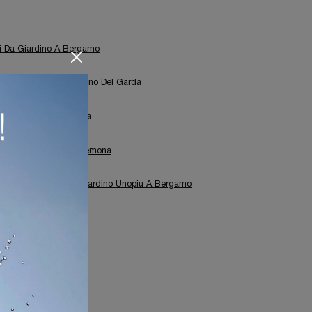
li Da Giardino A Bergamo
Da Giardino A Desenzano Del Garda
i Da Giardino A Verona
vani Da Giardino A Cremona
egozio Di Tavoli Da Giardino Unopiu A Bergamo
mo