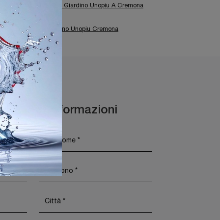
Negozio Di Divani Da Giardino Unopiu A Cremona
Arredo Giardino Unopiu Cremona
Maggiori Informazioni