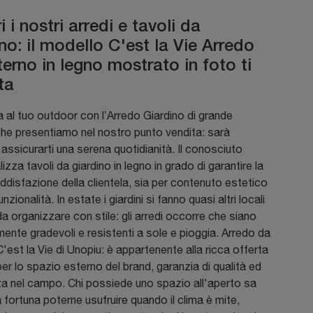
 i nostri arredi e tavoli da
no: il modello C'est la Vie Arredo
erno in legno mostrato in foto ti
ta
 al tuo outdoor con l’Arredo Giardino di grande
he presentiamo nel nostro punto vendita: sarà
assicurarti una serena quotidianità. Il conosciuto
lizza tavoli da giardino in legno in grado di garantire la
ddisfazione della clientela, sia per contenuto estetico
nzionalità. In estate i giardini si fanno quasi altri locali
da organizzare con stile: gli arredi occorre che siano
ente gradevoli e resistenti a sole e pioggia. Arredo da
'est la Vie di Unopiu: è appartenente alla ricca offerta
 per lo spazio esterno del brand, garanzia di qualità ed
za nel campo. Chi possiede uno spazio all'aperto sa
 fortuna poterne usufruire quando il clima è mite,