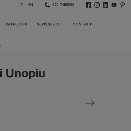
/
IT
EN
030-7460890
CATALOGHI
NEWS&EVENTI
CONTATTI
o
di Unopiu