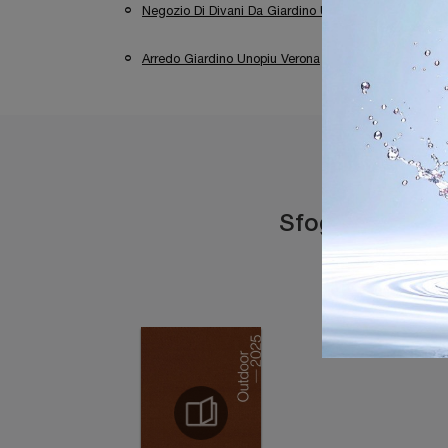
Negozio Di Divani Da Giardino Unopiu A Desenzano 
Arredo Giardino Unopiu Verona
Arredo Giar
Sfoglia i catal