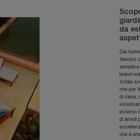
Scopri
giardi
da est
aspet
Dai forma
fascino c
semplice 
brand rea
totale so
che per fu
di casa, 
esteticam
esterno C
di arredi
eccellen
che è una