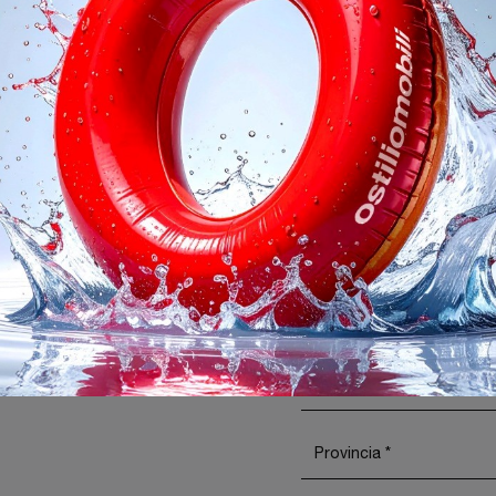
Del Garda
Negozio Di Divani Da Giardino Unopiu A Bergamo
dino Unopiu Desenzano Del Garda
Arredo Giardino Unopiu Bergamo
oghi
Richiedi 