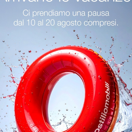
ozio Di Sdraio Gervasoni A Verona
Negozio Di Sdraio Gervasoni A 
redo Giardino Gervasoni Brescia
Arredo Giardino Gervasoni Verona
Arredo Giardino Gervasoni Sirmione
oghi
Richiedi 