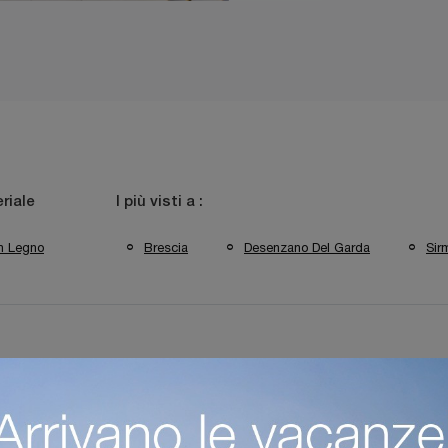
riale
I più visti a :
In Legno
Brescia
Desenzano Del Garda
Sir
aio A Verona
Negozio Di Sdraio A Desenzano Del Garda
Ne