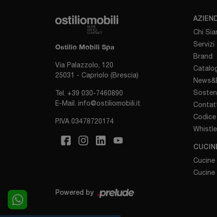
AZIEN
Chi Si
Servizi
Ostilio Mobili Spa
Brand
Via Palazzolo, 120
Catalog
25031 - Capriolo (Brescia)
News&E
Sosten
Tel.
+39 030-7460890
E-Mail.
info@ostiliomobili.it
Contatt
Codice 
P.IVA 03478720174
Whistl
CUCIN
Cucine
Cucine
Powered by