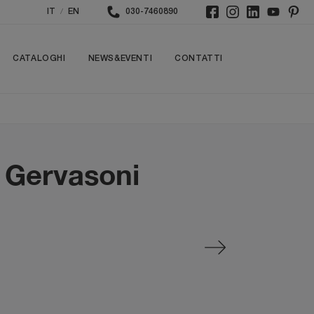
/
IT
EN
030-7460890
CATALOGHI
NEWS&EVENTI
CONTATTI
i Gervasoni