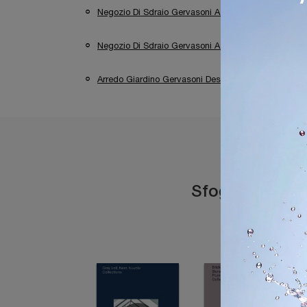
Negozio Di Sdraio Gervasoni A Brescia
Neg
Negozio Di Sdraio Gervasoni A Sirmione
Ar
Arredo Giardino Gervasoni Desenzano Del Garda
Sfoglia i catal