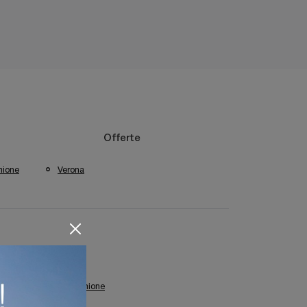
Offerte
mione
Verona
gozio Di Sdraio A Sirmione