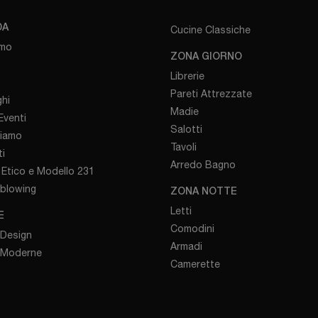
DA
Cucine Classiche
amo
ZONA GIORNO
Librerie
Pareti Attrezzate
hi
Madie
venti
Salotti
iamo
Tavoli
i
Arredo Bagno
Etico e Modello 231
eblowing
ZONA NOTTE
Letti
E
Comodini
 Design
Armadi
 Moderne
Camerette