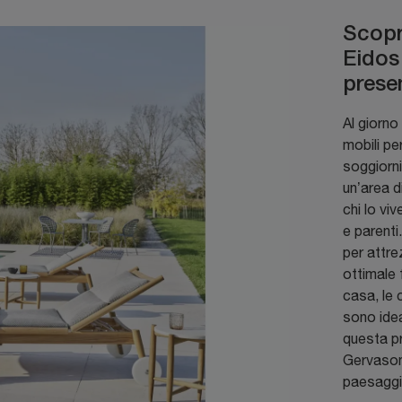
Scopri
Eidos
presen
Al giorno
mobili pe
soggiorni
un’area d
chi lo vi
e parenti
per attre
ottimale 
casa, le 
sono idea
questa pr
Gervasoni
paesaggio