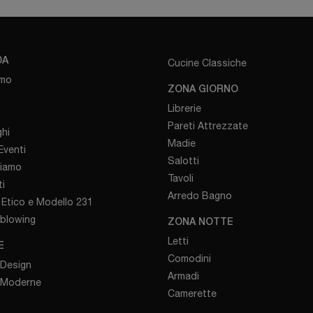
DA
Cucine Classiche
amo
ZONA GIORNO
Librerie
Pareti Attrezzate
hi
Madie
venti
Salotti
iamo
Tavoli
i
Arredo Bagno
Etico e Modello 231
eblowing
ZONA NOTTE
Letti
E
Comodini
 Design
Armadi
 Moderne
Camerette