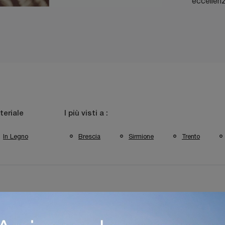
eccellenz
teriale
I più visti a :
In Legno
Brescia
Sirmione
Trento
gozio Di Tavoli Da Giardino A Verona
Negozio Di Tavoli Da Giardino 