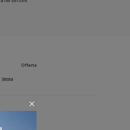
a nel settore.
Offerte
Verona
A Trento