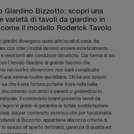
o Giardino Bizzotto: scopri una
 varietà di tavoli da giardino in
 come il modello Roderick Tavolo
i giardini divengono quasi altri locali di casa, da
re con stile: i mobili devono essere esteticamente
 e resistenti alle condizioni climatiche. Dai forma al tuo
on l’Arredo Giardino di grande fascino che
mo nel nostro showroom: non sarà complicato
ti una serena routine quotidiana. Chi ha uno spazio
o sa che è una fortuna poterne fruire nella bella
 discorrendo con amici e parenti o godendosi lo
naturale. Il conosciuto brand presenta tavoli da
in legno in grado di garantire la totale soddisfazione
entela, sia per contenuto estetico che per funzionalità.
derick di Bizzotto: appartiene alla ricca offerta di
r lo spazio all'aperto del brand, garanzia di qualità ed