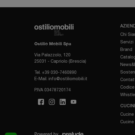
AZIEN
Chi Si
Servizi
Ostilio Mobili Spa
Brand
Via Palazzolo, 120
Catalog
25031 - Capriolo (Brescia)
News&E
Sosten
Tel.
+39 030-7460890
E-Mail.
info@ostiliomobili.it
Contatt
Codice 
P.IVA 03478720174
Whistl
CUCIN
Cucine
Cucine
Powered by