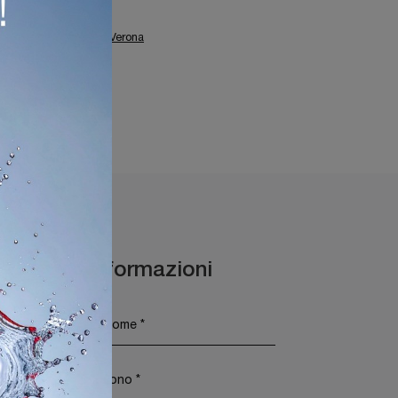
a Giardino Bizzotto A Verona
ino Bizzotto Brescia
Maggiori Informazioni