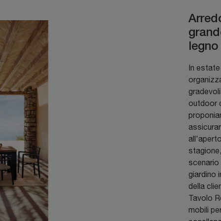
Arred
grande
legno
In estate 
organizza
gradevoli
outdoor c
proponia
assicurar
all'apert
stagione,
scenario 
giardino 
della cli
Tavolo Ro
mobili pe