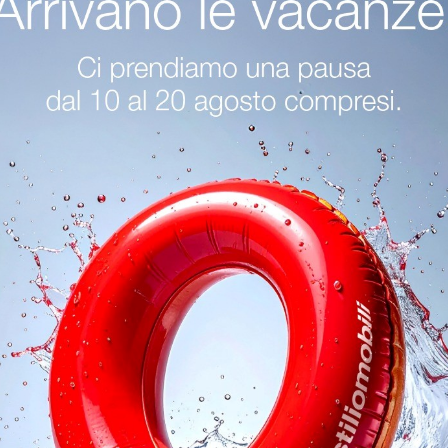
egozio Di Tavoli Da Giardino Bizzotto A Brescia
Negozio Di Tavoli D
Negozio Di Tavoli Da Giardino Bizzotto A Sirmione
Arredo Giard
rdino Bizzotto Trento
Arredo Giardino Bizzotto Sirmione
oghi
Richiedi 