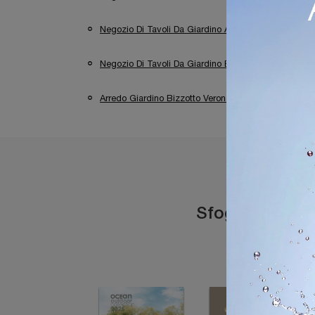
Negozio Di Tavoli Da Giardino A Sirmione
N
Negozio Di Tavoli Da Giardino Bizzotto A Trento
Arredo Giardino Bizzotto Verona
Arredo Gia
Sfoglia i catal