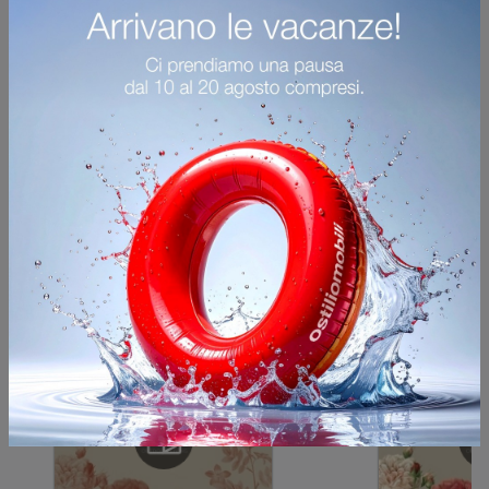
Ho preso visione della
Privacy Policy
Invia
Sfoglia i cataloghi