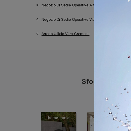
Negozio Di Sedie Operative A Sirmione
Nego
Negozio Di Sedie Operative Vitra Cremona
Arredo Ufficio Vitra Cremona
Arredo Ufficio 
Sfoglia i catal