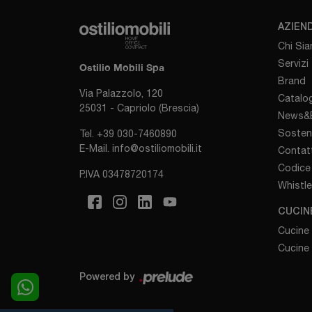
AZIEN
Chi Si
Servizi
Ostilio Mobili Spa
Brand
Via Palazzolo, 120
Catalog
25031 - Capriolo (Brescia)
News&E
Sosten
Tel.
+39 030-7460890
E-Mail.
info@ostiliomobili.it
Contatt
Codice 
P.IVA 03478720174
Whistl
CUCIN
Cucine
Cucine
Powered by