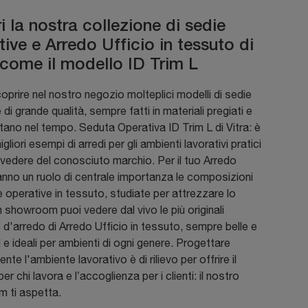
 la nostra collezione di sedie
ive e Arredo Ufficio in tessuto di
, come il modello ID Trim L
coprire nel nostro negozio molteplici modelli di sedie
 di grande qualità, sempre fatti in materiali pregiati e
tano nel tempo. Seduta Operativa ID Trim L di Vitra: è
gliori esempi di arredi per gli ambienti lavorativi pratici
a vedere del conosciuto marchio. Per il tuo Arredo
anno un ruolo di centrale importanza le composizioni
 operative in tessuto, studiate per attrezzare lo
n showroom puoi vedere dal vivo le più originali
d'arredo di Arredo Ufficio in tessuto, sempre belle e
i e ideali per ambienti di ogni genere. Progettare
nte l'ambiente lavorativo è di rilievo per offrire il
r chi lavora e l’accoglienza per i clienti: il nostro
 ti aspetta.