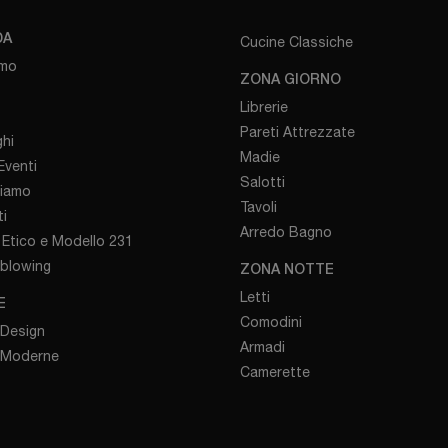
DA
Cucine Classiche
amo
ZONA GIORNO
Librerie
Pareti Attrezzate
hi
Madie
venti
Salotti
iamo
Tavoli
i
Arredo Bagno
Etico e Modello 231
eblowing
ZONA NOTTE
Letti
E
Comodini
 Design
Armadi
 Moderne
Camerette