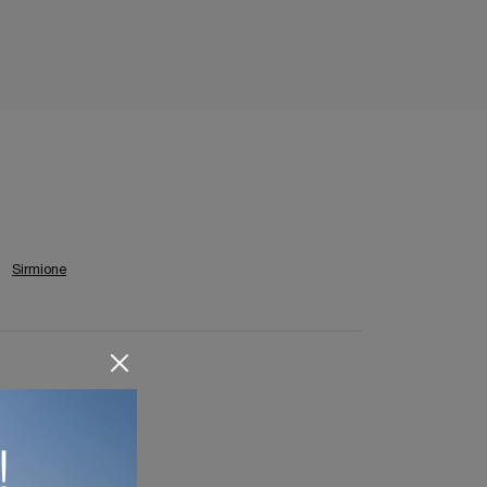
Sirmione
remona