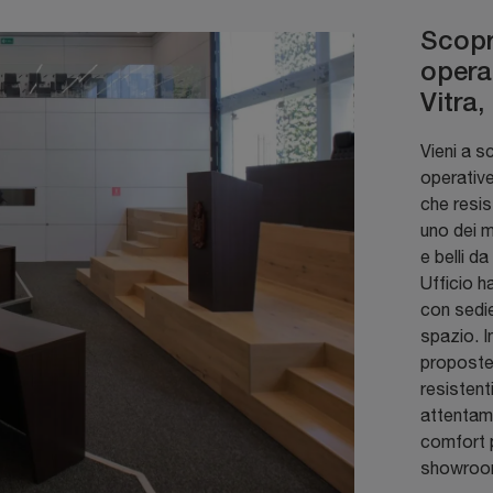
Scopri
operat
Vitra
Vieni a s
operative
che resis
uno dei mi
e belli d
Ufficio h
con sedie
spazio. I
proposte 
resistent
attentame
comfort pe
showroom