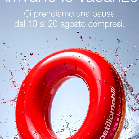
zio Di Sedie Operative Vitra Brescia
Negozio Di Sedie Operative Vi
Negozio Di Sedie Operative Vitra Sirmione
Arredo Ufficio Vitra Bresci
Vitra Sirmione
oghi
Richiedi 