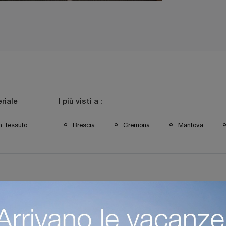
riale
I più visti a :
n Tessuto
Brescia
Cremona
Mantova
zio Di Sedie Operative A Mantova
Negozio Di Sedie Operative A C