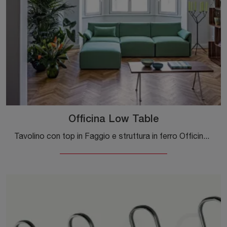
Officina Low Table
Tavolino con top in Faggio e struttura in ferro Officina Low Table di Magis: clicca e ottieni informazioni sui Complementi e tavolini moderni in ...