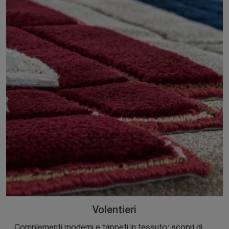
Volentieri
Complementi moderni e tappeti in tessuto: scopri di più sul modello Volentieri di Magis e potrai impreziosire i tuoi spazi.