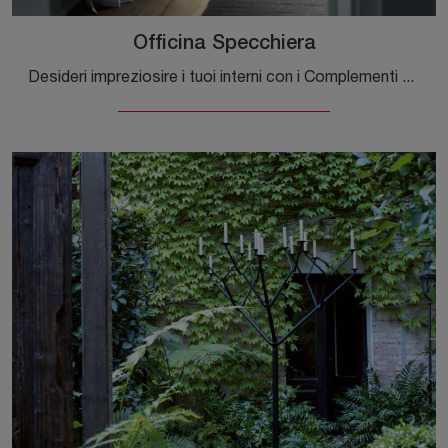
Officina Specchiera
Desideri impreziosire i tuoi interni con i Complementi Magis? Ti presentiamo differenti modelli di specchi in metallo come Officina Specchiera.