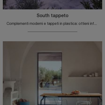
South tappeto
Complementi moderni e tappeti in plastica: ottieni informazioni sul modello South tappeto di Magis e potrai completare i tuoi spazi.