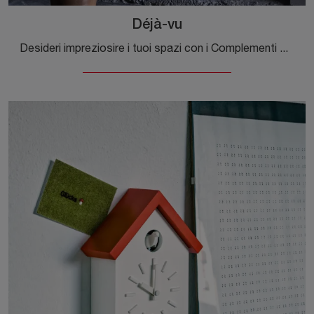
Déjà-vu
Desideri impreziosire i tuoi spazi con i Complementi Magis? Eccoti diversi modelli di specchi in metallo come Déjà-vu.