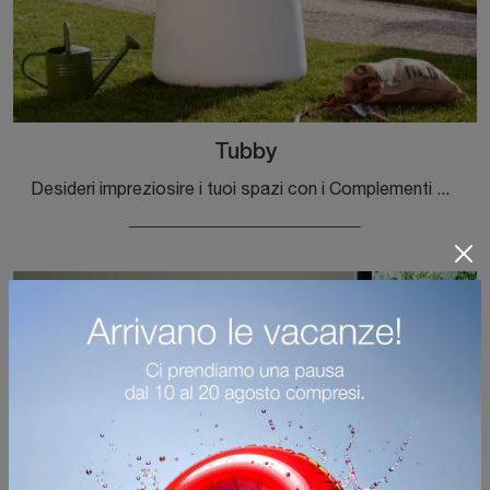
Tubby
Desideri impreziosire i tuoi spazi con i Complementi Magis? Ti presentiamo molteplici modelli di contenitori in plastica come Tubby.