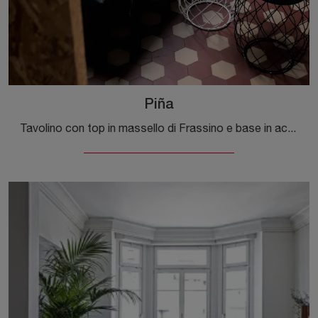
Piña
Tavolino con top in massello di Frassino e base in acciaio Piña di Magis: clicca e scopri di più sui Complementi e tavolini moderni in legno del noto ...