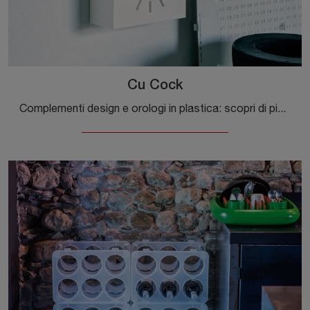
Cu Cock
Complementi design e orologi in plastica: scopri di più sul modello Cu Cock di Magis e potrai impreziosire i tuoi locali.