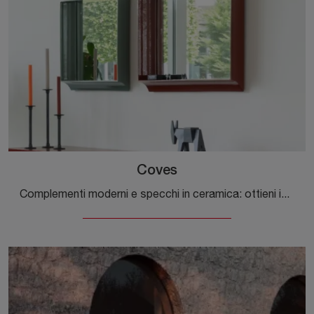
Coves
Complementi moderni e specchi in ceramica: ottieni informazioni sul modello Coves di Magis e potrai completare i tuoi spazi.