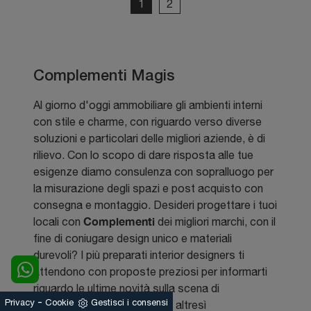
1
2
Complementi Magis
Al giorno d'oggi ammobiliare gli ambienti interni
con stile e charme, con riguardo verso diverse
soluzioni e particolari delle migliori aziende, è di
rilievo. Con lo scopo di dare risposta alle tue
esigenze diamo consulenza con sopralluogo per
la misurazione degli spazi e post acquisto con
consegna e montaggio. Desideri progettare i tuoi
Complementi
locali con
dei migliori marchi, con il
fine di coniugare design unico e materiali
durevoli? I più preparati interior designers ti
attendono con proposte preziosi per informarti
riguardo le ultime novità sulla scena di
-
Privacy
Cookie
Gestisci i consensi
riferimento, che concernono altresì