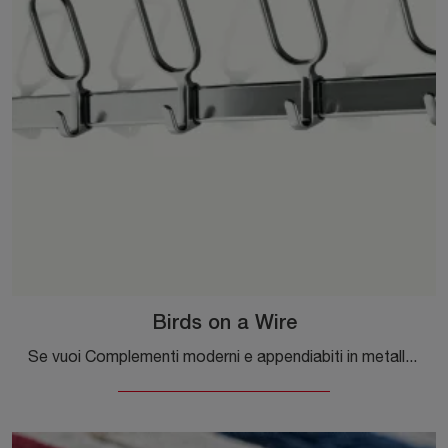
Birds on a Wire
Se vuoi Complementi moderni e appendiabiti in metallo scopri di più sul modello Birds on a Wire della firma Magis.