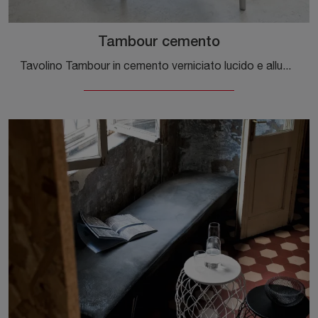
Tambour cemento
Tavolino Tambour in cemento verniciato lucido e alluminio di Magis: clicca e ottieni informazioni sui Complementi e tavolini moderni in materico del ...