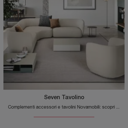
Seven Tavolino
Complementi accessori e tavolini Novamobili: scopri come arricchire i tuoi interni moderni con il modello Seven Tavolino.