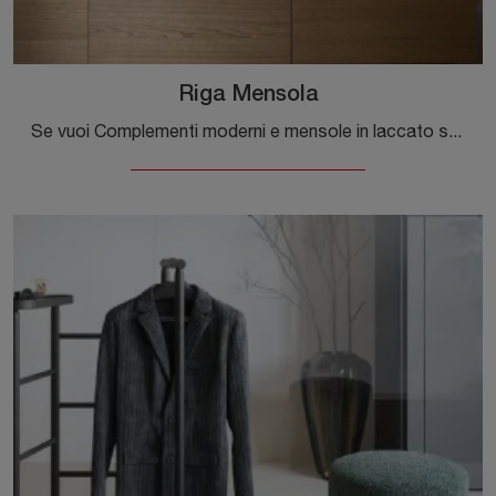
Riga Mensola
Se vuoi Complementi moderni e mensole in laccato scopri di più sul modello Riga Mensola della marca Novamobili.