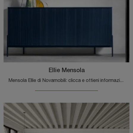
Ellie Mensola
Mensola Ellie di Novamobili: clicca e ottieni informazioni sui Complementi e mensole moderni in metallo del noto e conosciuto brand!