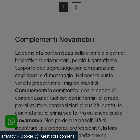
1
2
Complementi Novamobili
La completa contentezza della clientela è per noi
l'obiettivo fondamentale, perciò ti garantiamo
supporto con sopralluogo per la misurazione
degli spazi e di montaggio. Nel nostro punto
vendita presentiamo i migliori brand di
Complementi
in commercio: con lo scopo di
concretizzare i tuoi desideri in termini di arredo,
potrai valutare composizioni di qualità, costruite
con materiali di prima scelta, tra cui anche quelle
Novamobili
. Non perdere la possibilità di
incontrare i più preparati professionisti, la loro
pluriennale professionalità e dedizione nel
-
Privacy
Cookie
Gestisci i consensi