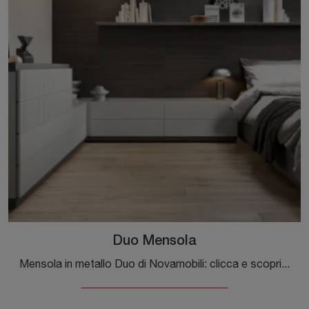
Duo Mensola
Mensola in metallo Duo di Novamobili: clicca e scopri di più sui Complementi e mensole moderni in metallo del noto e rinomato brand!