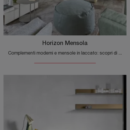
Horizon Mensola
Complementi moderni e mensole in laccato: scopri di più sul modello Horizon Mensola di Novamobili e potrai valorizzare i tuoi spazi.