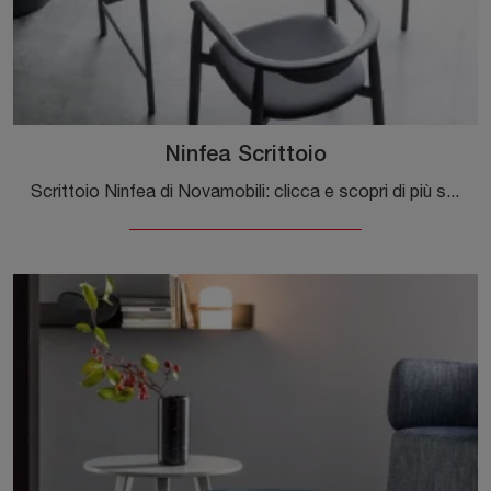
Ninfea Scrittoio
Scrittoio Ninfea di Novamobili: clicca e scopri di più sui Complementi e scrittoi moderni in legno del noto e conosciuto brand!