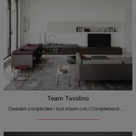
Team Tavolino
Desideri completare i tuoi interni con i Complementi Novamobili? Eccoti vari modelli di tavolini in laccato come Team Tavolino.