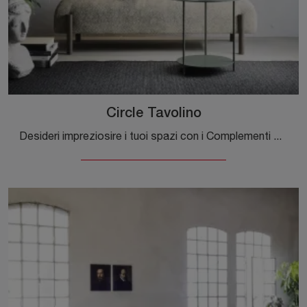
Circle Tavolino
Desideri impreziosire i tuoi spazi con i Complementi Novamobili? Ecco qui differenti modelli di tavolini in metallo come Circle Tavolino.