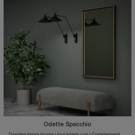
Odette Specchio
Desideri impreziosire i tuoi interni con i Complementi Novamobili? Ti presentiamo vari modelli di specchi in laccato come Odette Specchio.