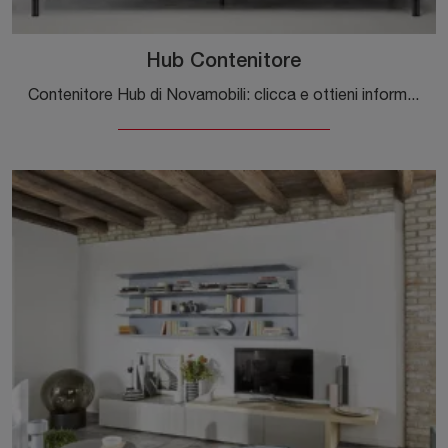
Hub Contenitore
Contenitore Hub di Novamobili: clicca e ottieni informazioni sui Complementi e contenitori moderni in metallo del rinomato marchio!