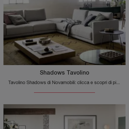
Shadows Tavolino
Tavolino Shadows di Novamobili: clicca e scopri di più sui Complementi e tavolini moderni in legno del noto e rinomato brand!