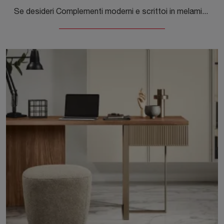
Se desideri Complementi moderni e scrittoi in melaminico ottieni informazioni sul modello Fold Scrittoio della marca Novamobili.