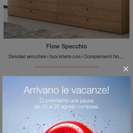
Flow Specchio
Desideri arricchire i tuoi interni con i Complementi Novamobili? Eccoti molteplici modelli di specchi in cuoio come Flow Specchio.