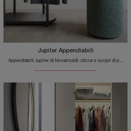
Jupiter Appendiabiti
Appendiabiti Jupiter di Novamobili: clicca e scopri di più sui Complementi e appendiabiti moderni in legno del rinomato brand!