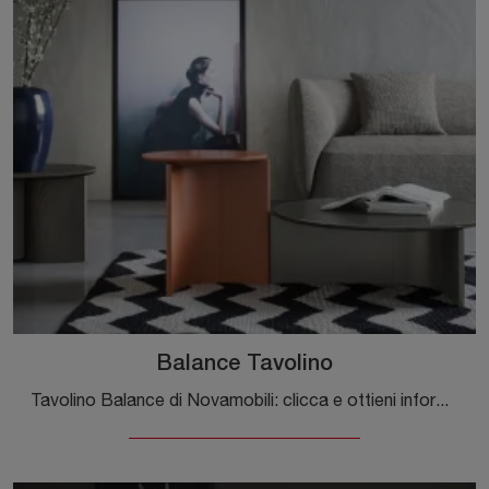
Balance Tavolino
Tavolino Balance di Novamobili: clicca e ottieni informazioni sui Complementi e tavolini design in laccato del noto e conosciuto marchio!