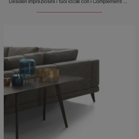
Desideri impreziosire i tuoi locali con i Complementi Dema? Ecco qui molteplici modelli di tavolini in metallo come Linus.