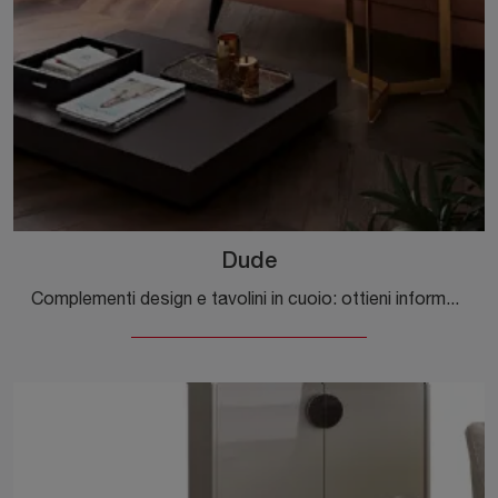
Dude
Complementi design e tavolini in cuoio: ottieni informazioni sul modello Dude di Dema e potrai impreziosire i tuoi interni.