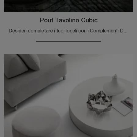
Pouf Tavolino Cubic
Desideri completare i tuoi locali con i Complementi Dema? Eccoti vari modelli di pouf in tessuto come Pouf Tavolino Cubic.