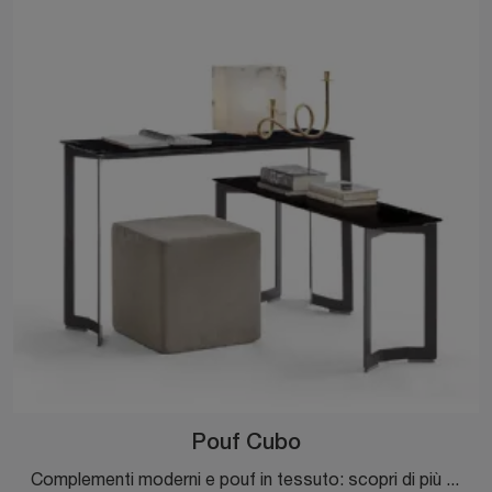
Pouf Cubo
Complementi moderni e pouf in tessuto: scopri di più sul modello Pouf Cubo di Dema e potrai valorizzare i tuoi spazi.