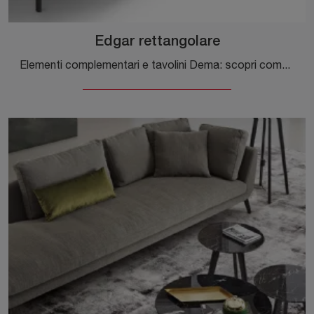
Edgar rettangolare
Elementi complementari e tavolini Dema: scopri come valorizzare i tuoi spazi moderni con il modello Edgar rettangolare.