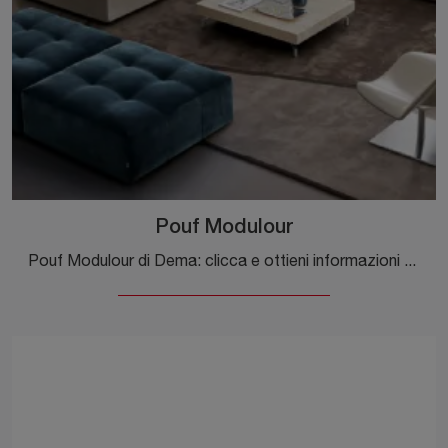
Pouf Modulour
Pouf Modulour di Dema: clicca e ottieni informazioni sui Complementi e pouf moderni in tessuto del noto e conosciuto marchio!