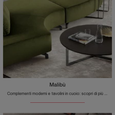
Malibù
Complementi moderni e tavolini in cuoio: scopri di più sul modello Malibù di Dema e potrai arricchire i tuoi interni.