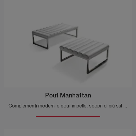
Pouf Manhattan
Complementi moderni e pouf in pelle: scopri di più sul modello Pouf Manhattan di Dema e potrai impreziosire i tuoi spazi.