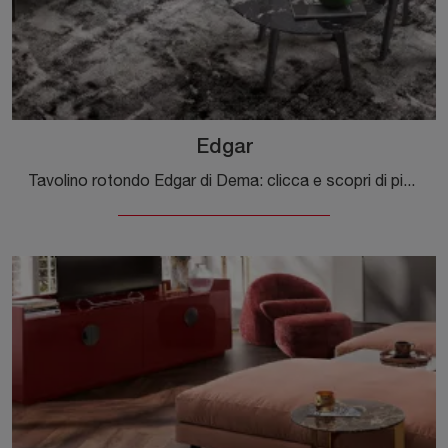
Edgar
Tavolino rotondo Edgar di Dema: clicca e scopri di più sui Complementi e tavolini moderni in marmo del noto e conosciuto brand!