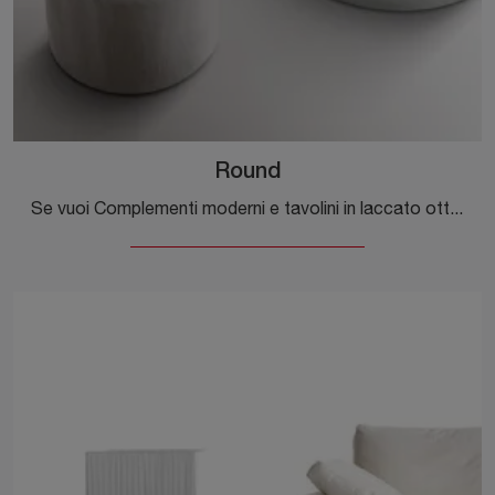
Round
Se vuoi Complementi moderni e tavolini in laccato ottieni informazioni sul modello Round del marchio Dema.