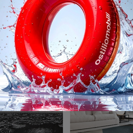
Tappeto Oasi
Tappeto Ril
Accessori complementari e tappeti Desirèe: scopri come impreziosire i tuoi spazi moderni con il modello Tappeto Oasi.