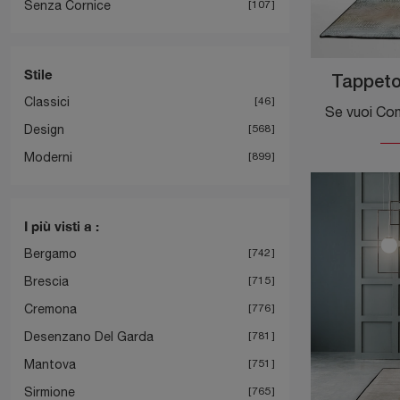
Senza Cornice
107
Stile
Tappeto
Classici
46
Design
568
Moderni
899
I più visti a :
Bergamo
742
Brescia
715
Cremona
776
Desenzano Del Garda
781
Mantova
751
Sirmione
765