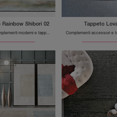
 Rainbow Shibori 02
Tappeto Lov
Se vuoi Complementi moderni e tappeti in tessuto scopri di più sul modello Tappeto Rainbow Shibori 02 del marchio Adriani e Rossi.