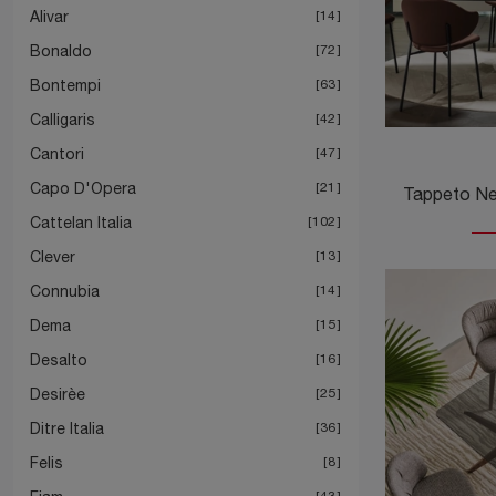
Alivar
14
Bonaldo
72
Bontempi
63
Calligaris
42
Cantori
47
Capo D'Opera
21
Cattelan Italia
102
Clever
13
Connubia
14
Dema
15
Desalto
16
Desirèe
25
Ditre Italia
36
Felis
8
43