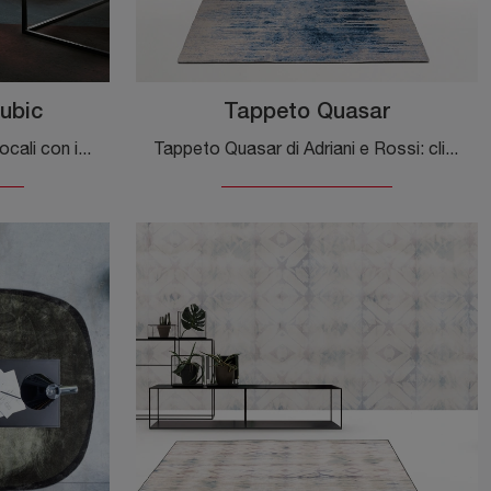
ubic
Tappeto Quasar
Desideri impreziosire i tuoi locali con i Complementi Adriani e Rossi? Ecco qui diversi modelli di tappeti in tessuto come Tappeto Digit Kubic.
Tappeto Quasar di Adriani e Rossi: clicca e scopri di più sui Complementi e tappeti moderni in tessuto del rinomato brand!