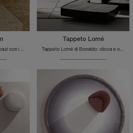
an
Tappeto Lomé
Desideri valorizzare i tuoi spazi con i Complementi Cattelan Italia? Eccoti molteplici modelli di tappeti in tessuto come Tappeto Kiran.
Tappeto Lomé di Bonaldo: clicca e ottieni informazioni sui Complementi e tappeti moderni in tessuto del noto e conosciuto brand!