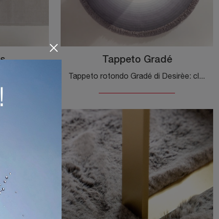
s
Tappeto Gradé
Accessori complementari e tappeti Desirèe: scopri come impreziosire i tuoi interni moderni con il modello Tappeto Moss.
Tappeto rotondo Gradé di Desirèe: clicca e ottieni informazioni sui Complementi e tappeti design in tessuto del rinomato marchio!