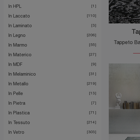
In HPL
1
In Laccato
110
In Laminato
3
Ta
In Legno
206
In Marmo
55
In Materico
27
In MDF
9
In Melaminico
31
In Metallo
219
In Pelle
13
In Pietra
7
In Plastica
71
In Tessuto
214
In Vetro
303