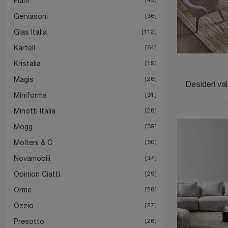
Fiam
Gervasoni
36
Glas Italia
112
Kartell
64
Kristalia
19
Magis
26
Miniforms
31
Minotti Italia
28
Mogg
39
Molteni & C
50
Novamobili
37
Opinion Ciatti
29
Orme
28
Ozzio
27
Presotto
26