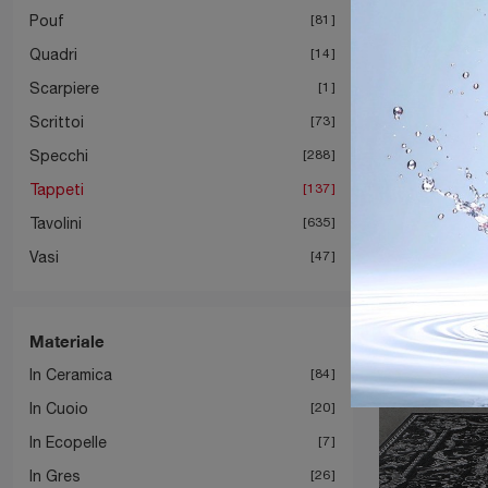
Pouf
81
Quadri
14
Scarpiere
1
Scrittoi
73
Specchi
288
Tappeti
137
Tavolini
635
Vasi
47
Materiale
In Ceramica
84
In Cuoio
20
In Ecopelle
7
In Gres
26