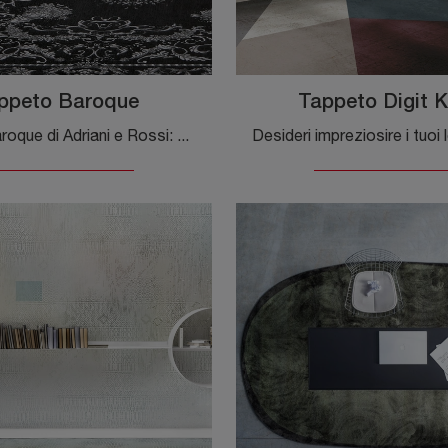
ppeto Baroque
Tappeto Digit K
Tappeto Baroque di Adriani e Rossi: clicca e scopri di più sui Complementi e tappeti classici in tessuto del rinomato brand!