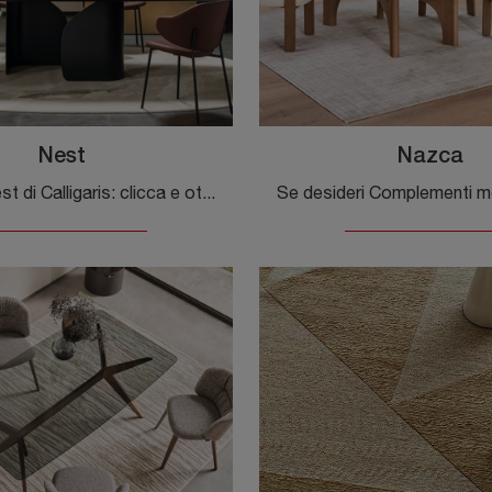
Nest
Nazca
Tappeto Nest di Calligaris: clicca e ottieni informazioni sui Complementi e tappeti moderni in tessuto del noto e conosciuto marchio!