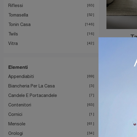
Riflessi
63
Tomasella
52
Tonin Casa
146
Twils
16
T
Vitra
42
Elementi
Appendiabiti
69
Biancheria Per La Casa
3
Candele E Portacandele
7
Contenitori
63
Cornici
1
Mensole
61
Orologi
34