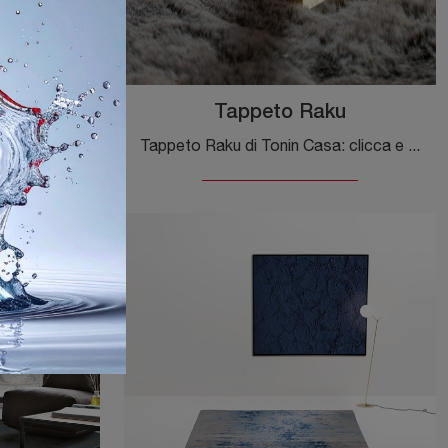
a
Tappeto Raku
Accessori complementari e tappeti Tonin Casa: scopri come arricchire i tuoi locali moderni con il modello Tappeto Rila.
Tappeto Raku di Tonin Casa: clicca e scopri di più sui Complementi e tappeti moderni in tessuto del noto e conosciuto marchio!