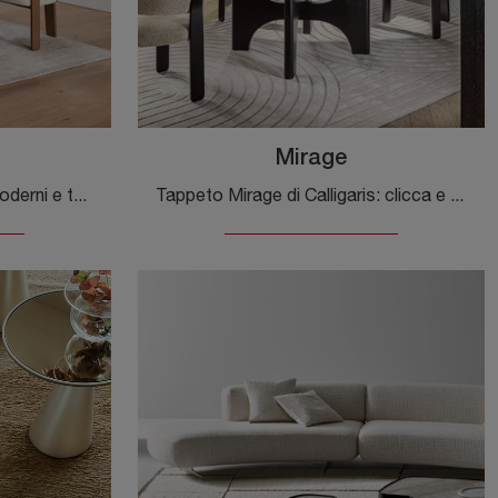
Mirage
Se desideri Complementi moderni e tappeti in tessuto ottieni informazioni sul modello Nazca della marca Calligaris.
Tappeto Mirage di Calligaris: clicca e ottieni informazioni sui Complementi e tappeti moderni in tessuto del rinomato brand!