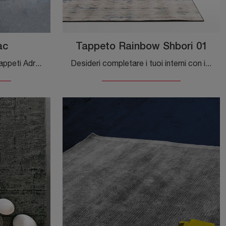
ac
Tappeto Rainbow Shbori 01
Complementi accessori e tappeti Adriani e Rossi: scopri come completare i tuoi locali moderni con il modello Tappeto Lovac.
Desideri completare i tuoi interni con i Complementi Adriani e Rossi? Ti presentiamo differenti modelli di tappeti in tessuto come Tappeto Rainbow ...