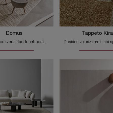
Domus
Tappeto Kir
Desideri valorizzare i tuoi locali con i Complementi Calligaris? Ecco qui differenti modelli di tappeti in tessuto come Domus.